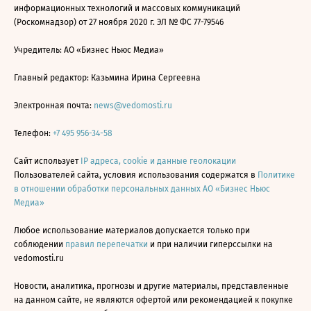
информационных технологий и массовых коммуникаций
(Роскомнадзор) от 27 ноября 2020 г. ЭЛ № ФС 77-79546
Учредитель: АО «Бизнес Ньюс Медиа»
Главный редактор: Казьмина Ирина Сергеевна
Электронная почта:
news@vedomosti.ru
Телефон:
+7 495 956-34-58
Сайт использует
IP адреса, cookie и данные геолокации
Пользователей сайта, условия использования содержатся в
Политике
в отношении обработки персональных данных АО «Бизнес Ньюс
Медиа»
Любое использование материалов допускается только при
соблюдении
правил перепечатки
и при наличии гиперссылки на
vedomosti.ru
Новости, аналитика, прогнозы и другие материалы, представленные
на данном сайте, не являются офертой или рекомендацией к покупке