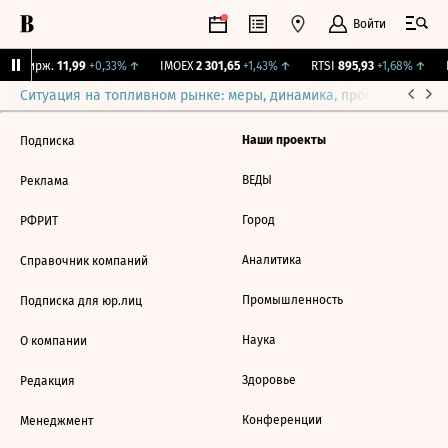
Войти
NY Бирж.
11,99
+0,33%
↑
IMOEX
2 301,65
+1,43%
↑
RTSI
895,93
+1,68%
↑
R
Ситуация на топливном рынке: меры, динамика, прогнозы
Выб
Наши проекты
Подписка
ВЕДЫ
Реклама
Город
РФРИТ
Аналитика
Справочник компаний
Промышленность
Подписка для юр.лиц
Наука
О компании
Здоровье
Редакция
Конференции
Менеджмент