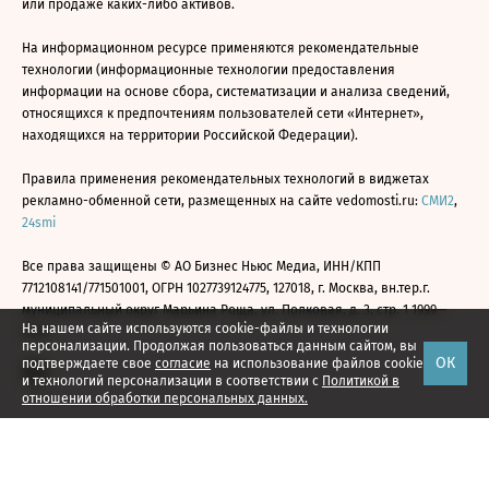
или продаже каких-либо активов.
На информационном ресурсе применяются рекомендательные
технологии (информационные технологии предоставления
информации на основе сбора, систематизации и анализа сведений,
относящихся к предпочтениям пользователей сети «Интернет»,
находящихся на территории Российской Федерации).
Правила применения рекомендательных технологий в виджетах
рекламно-обменной сети, размещенных на сайте vedomosti.ru:
СМИ2
,
24smi
Все права защищены © АО Бизнес Ньюс Медиа, ИНН/КПП
7712108141/771501001, ОГРН 1027739124775, 127018, г. Москва, вн.тер.г.
муниципальный округ Марьина Роща, ул. Полковая, д. 3, стр. 1 1999—
На нашем сайте используются cookie-файлы и технологии
2026
персонализации. Продолжая пользоваться данным сайтом, вы
ОК
подтверждаете свое
согласие
на использование файлов cookie
и технологий персонализации в соответствии с
Политикой в
отношении обработки персональных данных.