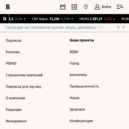
Войти
BI
115,3
+0,1%
↑
CNY Бирж.
12,239
+1,31%
↑
IMOEX
2 281,31
-0,2%
↓
RGBI
Ситуация на топливном рынке: меры, динамика, прогнозы
Выб
Наши проекты
Подписка
ВЕДЫ
Реклама
Город
РФРИТ
Аналитика
Справочник компаний
Промышленность
Подписка для юр.лиц
Наука
О компании
Здоровье
Редакция
Конференции
Менеджмент