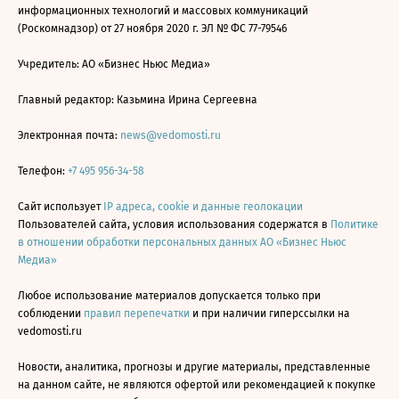
информационных технологий и массовых коммуникаций
(Роскомнадзор) от 27 ноября 2020 г. ЭЛ № ФС 77-79546
Учредитель: АО «Бизнес Ньюс Медиа»
Главный редактор: Казьмина Ирина Сергеевна
Электронная почта:
news@vedomosti.ru
Телефон:
+7 495 956-34-58
Сайт использует
IP адреса, cookie и данные геолокации
Пользователей сайта, условия использования содержатся в
Политике
в отношении обработки персональных данных АО «Бизнес Ньюс
Медиа»
Любое использование материалов допускается только при
соблюдении
правил перепечатки
и при наличии гиперссылки на
vedomosti.ru
Новости, аналитика, прогнозы и другие материалы, представленные
на данном сайте, не являются офертой или рекомендацией к покупке