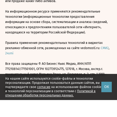
или продаже каких-либо активов.
На информационном ресурсе применяются рекомендательные
технологии (информационные технологии предоставления
информации на основе сбора, систематизации и анализа сведений,
относящихся к предпочтениям пользователей сети «Интернет»,
находящихся на территории Российской Федерации).
Правила применения рекомендательных технологий в виджетах
рекламно-обменной сети, размещенных на сайте vedomosti.ru:
СМИ2
,
24smi
Все права защищены © АО Бизнес Ньюс Медиа, ИНН/КПП
7712108141/771501001, ОГРН 1027739124775, 127018, г. Москва, вн.тер.г.
муниципальный округ Марьина Роща, ул. Полковая, д. 3, стр. 1 1999—
На нашем сайте используются cookie-файлы и технологии
2026
персонализации. Продолжая пользоваться данным сайтом, вы
ОК
подтверждаете свое
согласие
на использование файлов cookie
и технологий персонализации в соответствии с
Политикой в
отношении обработки персональных данных.