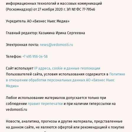
информационных технологий и массовых коммуникаций
(Роскомнадзор) от 27 ноября 2020 г. ЭЛ № ФС 77-79546
Учредитель: АО «Бизнес Ньюс Медиа»
Главный редактор: Казьмина Ирина Сергеевна
Электронная почта:
news@vedomosti.ru
Телефон:
+7 495 956-34-58
Сайт использует
IP адреса, cookie и данные геолокации
Пользователей сайта, условия использования содержатся в
Политике
в отношении обработки персональных данных АО «Бизнес Ньюс
Медиа»
Любое использование материалов допускается только при
соблюдении
правил перепечатки
и при наличии гиперссылки на
vedomosti.ru
Новости, аналитика, прогнозы и другие материалы, представленные
на данном сайте, не являются офертой или рекомендацией к покупке