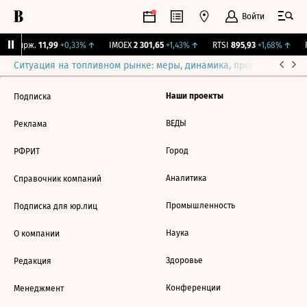
Войти
NY Бирж.
11,99
+0,33%
↑
IMOEX
2 301,65
+1,43%
↑
RTSI
895,93
+1,68%
↑
R
Ситуация на топливном рынке: меры, динамика, прогнозы
Выб
Наши проекты
Подписка
ВЕДЫ
Реклама
Город
РФРИТ
Аналитика
Справочник компаний
Промышленность
Подписка для юр.лиц
Наука
О компании
Здоровье
Редакция
Конференции
Менеджмент