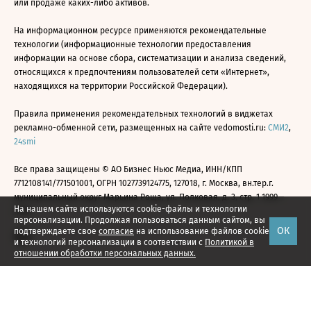
или продаже каких-либо активов.
На информационном ресурсе применяются рекомендательные
технологии (информационные технологии предоставления
информации на основе сбора, систематизации и анализа сведений,
относящихся к предпочтениям пользователей сети «Интернет»,
находящихся на территории Российской Федерации).
Правила применения рекомендательных технологий в виджетах
рекламно-обменной сети, размещенных на сайте vedomosti.ru:
СМИ2
,
24smi
Все права защищены © АО Бизнес Ньюс Медиа, ИНН/КПП
7712108141/771501001, ОГРН 1027739124775, 127018, г. Москва, вн.тер.г.
муниципальный округ Марьина Роща, ул. Полковая, д. 3, стр. 1 1999—
На нашем сайте используются cookie-файлы и технологии
2026
персонализации. Продолжая пользоваться данным сайтом, вы
ОК
подтверждаете свое
согласие
на использование файлов cookie
и технологий персонализации в соответствии с
Политикой в
отношении обработки персональных данных.