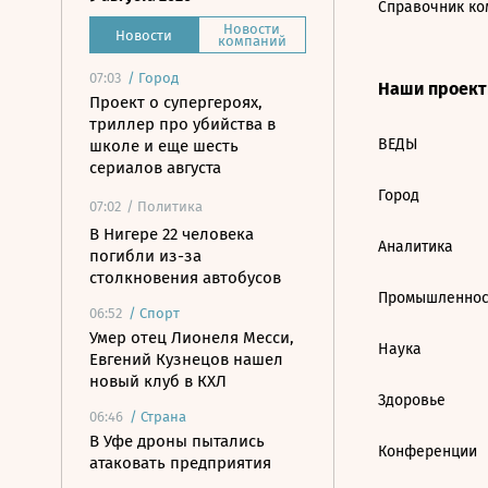
Справочник ко
Новости
Новости
компаний
07:03
/
Город
Наши проек
Проект о супергероях,
триллер про убийства в
ВЕДЫ
школе и еще шесть
сериалов августа
Город
07:02
/ Политика
В Нигере 22 человека
Аналитика
погибли из-за
столкновения автобусов
Промышленнос
06:52
/
Спорт
Умер отец Лионеля Месси,
Наука
Евгений Кузнецов нашел
новый клуб в КХЛ
Здоровье
06:46
/
Страна
В Уфе дроны пытались
Конференции
атаковать предприятия