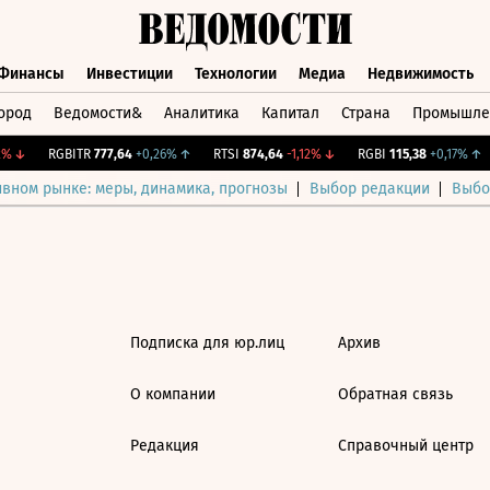
Финансы
Инвестиции
Технологии
Медиа
Недвижимость
ород
Ведомости&
Аналитика
Капитал
Страна
Промышле
а
Финансы
Инвестиции
Технологии
Медиа
Недвижимос
%
↓
RGBITR
777,64
+0,26%
↑
RTSI
874,64
-1,12%
↓
RGBI
115,38
+0,17%
↑
ивном рынке: меры, динамика, прогнозы
Выбор редакции
Выбо
Подписка для юр.лиц
Архив
О компании
Обратная связь
Редакция
Справочный центр