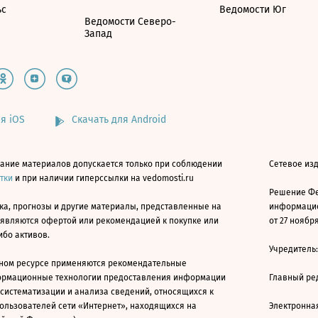
ьс
Ведомости Юг
Ведомости Северо-
Запад
я iOS
Скачать для Android
ание материалов допускается только при соблюдении
Сетевое изд
атки
и при наличии гиперссылки на vedomosti.ru
Решение Фе
ка, прогнозы и другие материалы, представленные на
информацио
 являются офертой или рекомендацией к покупке или
от 27 ноября
ибо активов.
Учредитель
ном ресурсе применяются рекомендательные
ормационные технологии предоставления информации
Главный ре
 систематизации и анализа сведений, относящихся к
ользователей сети «Интернет», находящихся на
Электронна