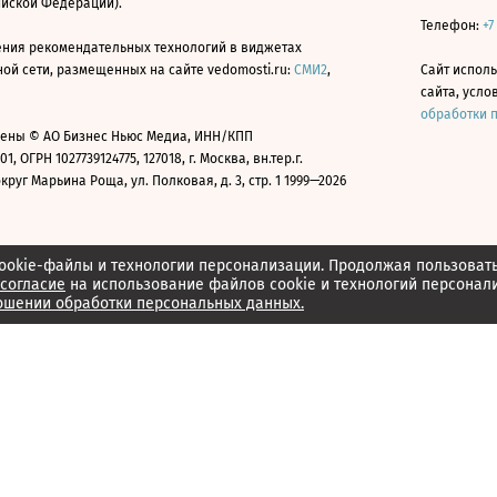
ийской Федерации).
Телефон:
+7
ния рекомендательных технологий в виджетах
й сети, размещенных на сайте vedomosti.ru:
СМИ2
,
Сайт испол
сайта, усл
обработки 
ены © АО Бизнес Ньюс Медиа, ИНН/КПП
01, ОГРН 1027739124775, 127018, г. Москва, вн.тер.г.
уг Марьина Роща, ул. Полковая, д. 3, стр. 1 1999—2026
ookie-файлы и технологии персонализации. Продолжая пользоват
согласие
на использование файлов cookie и технологий персонал
ошении обработки персональных данных.