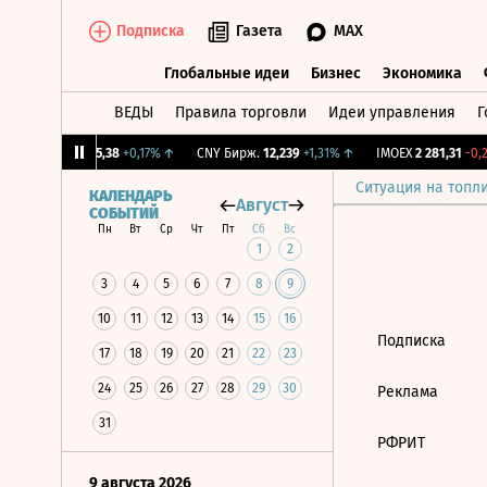
Подписка
Газета
MAX
Глобальные идеи
Бизнес
Экономика
ВЕДЫ
Правила торговли
Идеи управления
Г
Глобальные идеи
Бизнес
Экономик
%
↓
RGBI
115,38
+0,17%
↑
CNY Бирж.
12,239
+1,31%
↑
IMOEX
2 281,31
-0,2
Ситуация на топл
КАЛЕНДАРЬ
Август
СОБЫТИЙ
Пн
Вт
Ср
Чт
Пт
Сб
Вс
1
2
3
4
5
6
7
8
9
10
11
12
13
14
15
16
Подписка
17
18
19
20
21
22
23
24
25
26
27
28
29
30
Реклама
31
РФРИТ
9 августа 2026