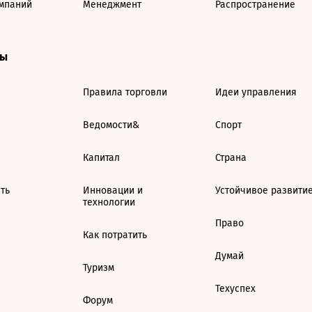
мпаний
Менеджмент
Распространение
ты
Правила торговли
Идеи управления
Ведомости&
Спорт
Капитал
Страна
ть
Инновации и
Устойчивое развити
технологии
Право
Как потратить
Думай
Туризм
Техуспех
Форум