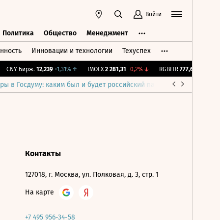
Войти
Политика
Общество
Менеджмент
нность
Инновации и технологии
Техуспех
ть
Политика
Общество
Менеджмент
CNY Бирж.
12,239
+1,31%
↑
IMOEX
2 281,31
-0,2%
↓
RGBITR
777,64
+0,26%
↑
ры в Госдуму: каким был и будет российский парламент
Война н
Контакты
127018, г. Москва, ул. Полковая, д. 3, стр. 1
На карте
+7 495 956-34-58