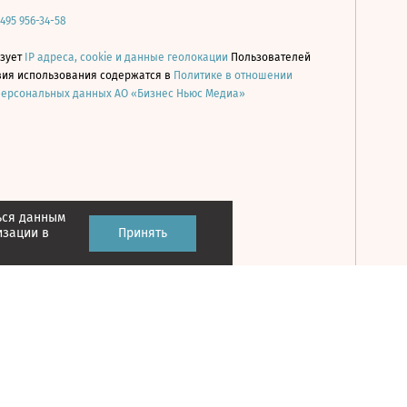
 495 956-34-58
ьзует
IP адреса, cookie и данные геолокации
Пользователей
овия использования содержатся в
Политике в отношении
персональных данных АО «Бизнес Ньюс Медиа»
ься данным
Принять
изации в