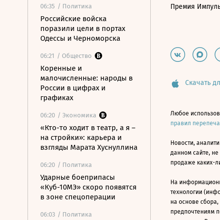
06:35
/ Политика
Премия Импул
Российские войска
поразили цели в портах
Одессы и Черноморска
06:21
/ Общество
Коренные и
малочисленные: народы в
Скачать дл
России в цифрах и
графиках
Любое использов
06:20
/ Экономика
правил перепеч
«Кто-то ходит в театр, а я –
на стройки»: карьера и
Новости, аналити
взгляды Марата Хуснуллина
данном сайте, не
продаже каких-л
06:20
/ Политика
Ударные боеприпасы
На информацион
«Куб-10МЭ» скоро появятся
технологии (инф
в зоне спецоперации
на основе сбора,
предпочтениям п
06:03
/ Политика