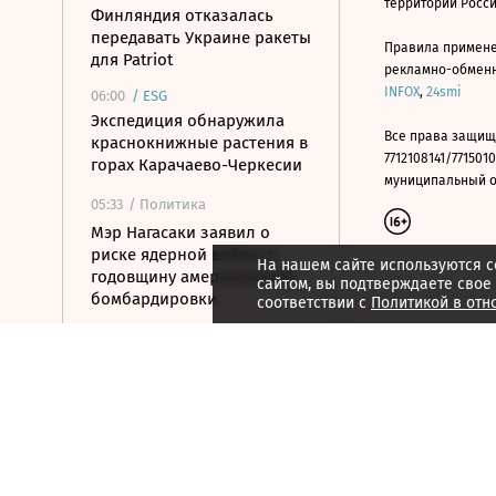
территории Росс
Финляндия отказалась
передавать Украине ракеты
Правила примене
для Patriot
рекламно-обменно
INFOX
,
24smi
06:00
/
ESG
Экспедиция обнаружила
Все права защищ
краснокнижные растения в
7712108141/7715010
горах Карачаево-Черкесии
муниципальный окр
05:33
/ Политика
Мэр Нагасаки заявил о
риске ядерной войны в
На нашем сайте используются c
годовщину американской
сайтом, вы подтверждаете свое
бомбардировки
соответствии с
Политикой в отн
05:10
/ Общество
Минпросвещения
утвердило новый перечень
учебников
04:30
/ Политика
Ночью над Россией сбито