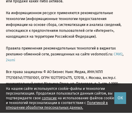
или продаже каких-либо активов.
На информационном ресурсе применяются рекомендательные
технологии (информационные технологии предоставления
информации на основе сбора, систематизации и анализа сведений,
относящихся к предпочтениям пользователей сети «Интернет»,
находящихся на территории Российской Федерации).
Правила применения рекомендательных технологий в виджетах
рекламно-обменной сети, размещенных на сайте vedomosti.ru:
СМИ2
,
24smi
Все права защищены © АО Бизнес Ньюс Медиа, ИНН/КПП
7712108141/771501001, ОГРН 1027739124775, 127018, г. Москва, вн.тер.г.
муниципальный округ Марьина Роща, ул. Полковая, д. 3, стр. 1 1999—
На нашем сайте используются cookie-файлы и технологии
2026
персонализации. Продолжая пользоваться данным сайтом, вы
ОК
подтверждаете свое
согласие
на использование файлов cookie
и технологий персонализации в соответствии с
Политикой в
отношении обработки персональных данных.