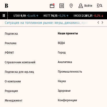
Войти
,31%
↑
UTAR
9,19
+0,44%
↑
MSTT
76,15
+0,2%
↑
IMOEX
2 281,31
-0,2%
↓
Ситуация на топливном рынке: меры, динамика, прогнозы
Выб
Наши проекты
Подписка
ВЕДЫ
Реклама
Город
РФРИТ
Аналитика
Справочник компаний
Промышленность
Подписка для юр.лиц
Наука
О компании
Здоровье
Редакция
Конференции
Менеджмент