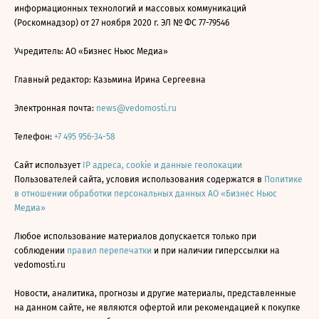
информационных технологий и массовых коммуникаций
(Роскомнадзор) от 27 ноября 2020 г. ЭЛ № ФС 77-79546
Учредитель: АО «Бизнес Ньюс Медиа»
Главный редактор: Казьмина Ирина Сергеевна
Электронная почта:
news@vedomosti.ru
Телефон:
+7 495 956-34-58
Сайт использует
IP адреса, cookie и данные геолокации
Пользователей сайта, условия использования содержатся в
Политике
в отношении обработки персональных данных АО «Бизнес Ньюс
Медиа»
Любое использование материалов допускается только при
соблюдении
правил перепечатки
и при наличии гиперссылки на
vedomosti.ru
Новости, аналитика, прогнозы и другие материалы, представленные
на данном сайте, не являются офертой или рекомендацией к покупке