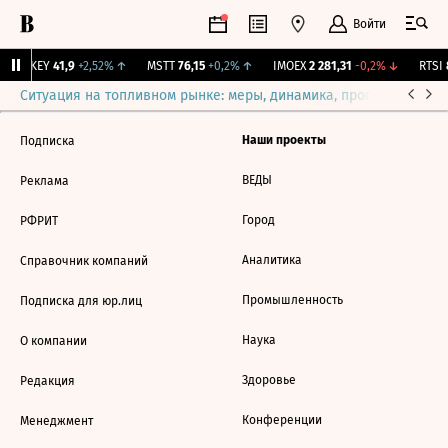
Войти
OKEY
41,9
+2,52%
↑
MSTT
76,15
+0,2%
↑
IMOEX
2 281,31
-0,2%
↓
RTSI
8
Ситуация на топливном рынке: меры, динамика, прогнозы
Выб
Наши проекты
Подписка
ВЕДЫ
Реклама
Город
РФРИТ
Аналитика
Справочник компаний
Промышленность
Подписка для юр.лиц
Наука
О компании
Здоровье
Редакция
Конференции
Менеджмент