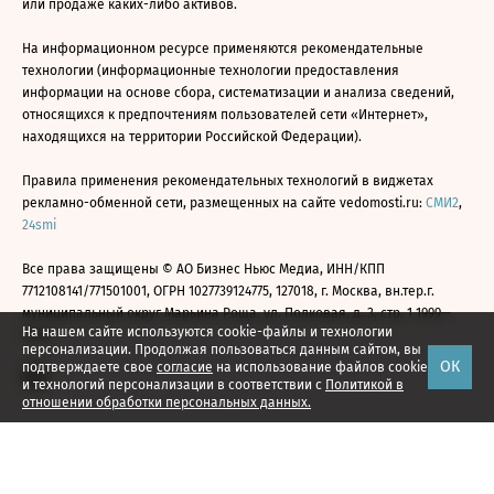
или продаже каких-либо активов.
На информационном ресурсе применяются рекомендательные
технологии (информационные технологии предоставления
информации на основе сбора, систематизации и анализа сведений,
относящихся к предпочтениям пользователей сети «Интернет»,
находящихся на территории Российской Федерации).
Правила применения рекомендательных технологий в виджетах
рекламно-обменной сети, размещенных на сайте vedomosti.ru:
СМИ2
,
24smi
Все права защищены © АО Бизнес Ньюс Медиа, ИНН/КПП
7712108141/771501001, ОГРН 1027739124775, 127018, г. Москва, вн.тер.г.
муниципальный округ Марьина Роща, ул. Полковая, д. 3, стр. 1 1999—
На нашем сайте используются cookie-файлы и технологии
2026
персонализации. Продолжая пользоваться данным сайтом, вы
ОК
подтверждаете свое
согласие
на использование файлов cookie
и технологий персонализации в соответствии с
Политикой в
отношении обработки персональных данных.