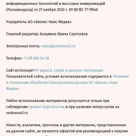
информационных технологий и массовых коммуникаций
(Роскомнадзор) от 27 ноября 2020 г. ЭЛ № ФС 77-79546
Учредитель: АО «Бизнес Ньюс Медиа»
Главный редактор: Казьмина Ирина Сергеевна
Электронная почта:
news@vedomosti.ru
Телефон:
+7 495 956-34-58
Сайт использует
IP адреса, cookie и данные геолокации
Пользователей сайта, условия использования содержатся в
Политике
в отношении обработки персональных данных АО «Бизнес Ньюс
Медиа»
Любое использование материалов допускается только при
соблюдении
правил перепечатки
и при наличии гиперссылки на
vedomosti.ru
Новости, аналитика, прогнозы и другие материалы, представленные
на данном сайте, не являются офертой или рекомендацией к покупке