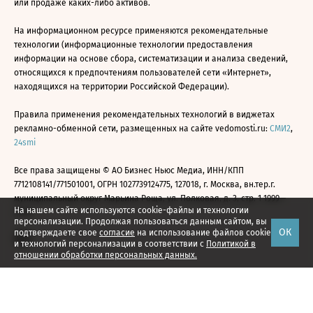
или продаже каких-либо активов.
На информационном ресурсе применяются рекомендательные
технологии (информационные технологии предоставления
информации на основе сбора, систематизации и анализа сведений,
относящихся к предпочтениям пользователей сети «Интернет»,
находящихся на территории Российской Федерации).
Правила применения рекомендательных технологий в виджетах
рекламно-обменной сети, размещенных на сайте vedomosti.ru:
СМИ2
,
24smi
Все права защищены © АО Бизнес Ньюс Медиа, ИНН/КПП
7712108141/771501001, ОГРН 1027739124775, 127018, г. Москва, вн.тер.г.
муниципальный округ Марьина Роща, ул. Полковая, д. 3, стр. 1 1999—
На нашем сайте используются cookie-файлы и технологии
2026
персонализации. Продолжая пользоваться данным сайтом, вы
ОК
подтверждаете свое
согласие
на использование файлов cookie
и технологий персонализации в соответствии с
Политикой в
отношении обработки персональных данных.