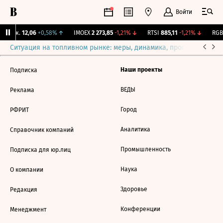
Войти
 Бирж.
12,06
+0,58%
↑
IMOEX
2 273,85
-1,21%
↓
RTSI
885,11
-1,21%
↓
RGBI
Ситуация на топливном рынке: меры, динамика, прогнозы
Выб
Наши проекты
Подписка
ВЕДЫ
Реклама
Город
РФРИТ
Аналитика
Справочник компаний
Промышленность
Подписка для юр.лиц
Наука
О компании
Здоровье
Редакция
Конференции
Менеджмент