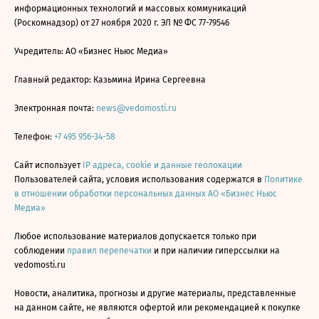
информационных технологий и массовых коммуникаций
(Роскомнадзор) от 27 ноября 2020 г. ЭЛ № ФС 77-79546
Учредитель: АО «Бизнес Ньюс Медиа»
Главный редактор: Казьмина Ирина Сергеевна
Электронная почта:
news@vedomosti.ru
Телефон:
+7 495 956-34-58
Сайт использует
IP адреса, cookie и данные геолокации
Пользователей сайта, условия использования содержатся в
Политике
в отношении обработки персональных данных АО «Бизнес Ньюс
Медиа»
Любое использование материалов допускается только при
соблюдении
правил перепечатки
и при наличии гиперссылки на
vedomosti.ru
Новости, аналитика, прогнозы и другие материалы, представленные
на данном сайте, не являются офертой или рекомендацией к покупке