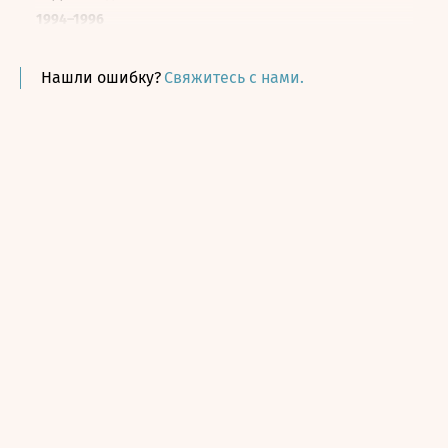
1994–1996
Информационное агентство «Agence France-Presse»
Корреспондент московского бюро
Нашли ошибку?
Свяжитесь с нами.