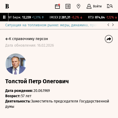
Войти
CNY Бирж.
12,239
+1,31%
↑
IMOEX
2 281,31
-0,2%
↓
RTSI
874,64
-1,12%
↓
Ситуация на топливном рынке: меры, динамика, прогнозы
Выб
К справочнику персон
Дата обновления: 16.02.2026
Толстой Петр Олегович
Дата рождения:
20.06.1969
Возраст:
57 лет
Деятельность:
Заместитель председателя Государственной
думы