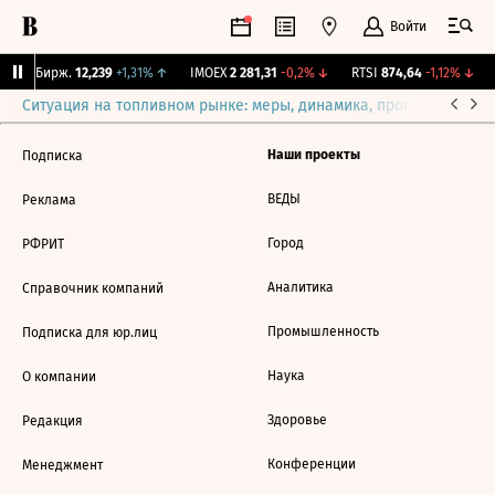
Войти
CNY Бирж.
12,239
+1,31%
↑
IMOEX
2 281,31
-0,2%
↓
RTSI
874,64
-1,12%
↓
Ситуация на топливном рынке: меры, динамика, прогнозы
Выб
Наши проекты
Подписка
ВЕДЫ
Реклама
Город
РФРИТ
Аналитика
Справочник компаний
Промышленность
Подписка для юр.лиц
Наука
О компании
Здоровье
Редакция
Конференции
Менеджмент