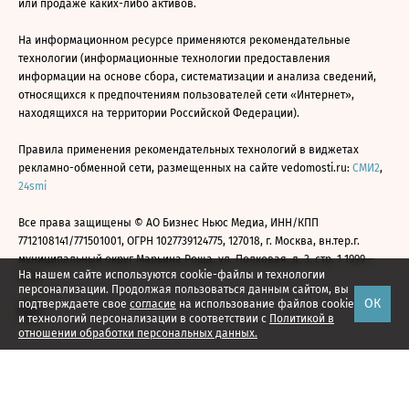
или продаже каких-либо активов.
На информационном ресурсе применяются рекомендательные
технологии (информационные технологии предоставления
информации на основе сбора, систематизации и анализа сведений,
относящихся к предпочтениям пользователей сети «Интернет»,
находящихся на территории Российской Федерации).
Правила применения рекомендательных технологий в виджетах
рекламно-обменной сети, размещенных на сайте vedomosti.ru:
СМИ2
,
24smi
Все права защищены © АО Бизнес Ньюс Медиа, ИНН/КПП
7712108141/771501001, ОГРН 1027739124775, 127018, г. Москва, вн.тер.г.
муниципальный округ Марьина Роща, ул. Полковая, д. 3, стр. 1 1999—
На нашем сайте используются cookie-файлы и технологии
2026
персонализации. Продолжая пользоваться данным сайтом, вы
ОК
подтверждаете свое
согласие
на использование файлов cookie
и технологий персонализации в соответствии с
Политикой в
отношении обработки персональных данных.