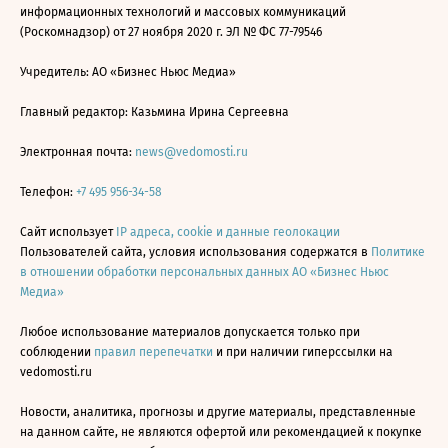
информационных технологий и массовых коммуникаций
(Роскомнадзор) от 27 ноября 2020 г. ЭЛ № ФС 77-79546
Учредитель: АО «Бизнес Ньюс Медиа»
Главный редактор: Казьмина Ирина Сергеевна
Электронная почта:
news@vedomosti.ru
Телефон:
+7 495 956-34-58
Сайт использует
IP адреса, cookie и данные геолокации
Пользователей сайта, условия использования содержатся в
Политике
в отношении обработки персональных данных АО «Бизнес Ньюс
Медиа»
Любое использование материалов допускается только при
соблюдении
правил перепечатки
и при наличии гиперссылки на
vedomosti.ru
Новости, аналитика, прогнозы и другие материалы, представленные
на данном сайте, не являются офертой или рекомендацией к покупке