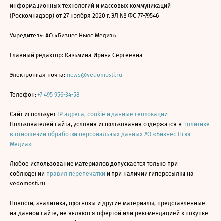
информационных технологий и массовых коммуникаций
(Роскомнадзор) от 27 ноября 2020 г. ЭЛ № ФС 77-79546
Учредитель: АО «Бизнес Ньюс Медиа»
Главный редактор: Казьмина Ирина Сергеевна
Электронная почта:
news@vedomosti.ru
Телефон:
+7 495 956-34-58
Сайт использует
IP адреса, cookie и данные геолокации
Пользователей сайта, условия использования содержатся в
Политике
в отношении обработки персональных данных АО «Бизнес Ньюс
Медиа»
Любое использование материалов допускается только при
соблюдении
правил перепечатки
и при наличии гиперссылки на
vedomosti.ru
Новости, аналитика, прогнозы и другие материалы, представленные
на данном сайте, не являются офертой или рекомендацией к покупке