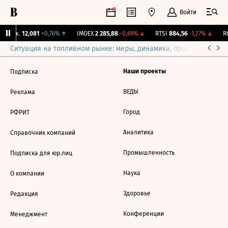
Войти
 Бирж.
12,081
+0,76%
↑
IMOEX
2 285,88
-0,69%
↓
RTSI
884,56
-1,27%
↓
RG
Ситуация на топливном рынке: меры, динамика, прогнозы
Выб
Наши проекты
Подписка
ВЕДЫ
Реклама
Город
РФРИТ
Аналитика
Справочник компаний
Промышленность
Подписка для юр.лиц
Наука
О компании
Здоровье
Редакция
Конференции
Менеджмент