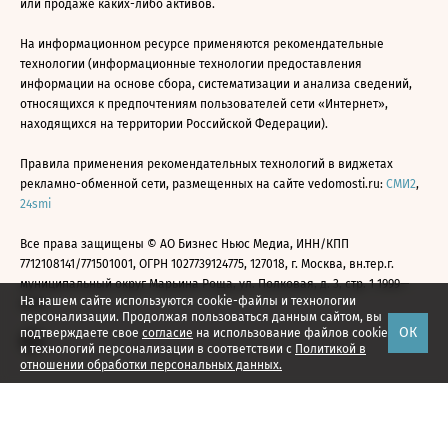
или продаже каких-либо активов.
На информационном ресурсе применяются рекомендательные
технологии (информационные технологии предоставления
информации на основе сбора, систематизации и анализа сведений,
относящихся к предпочтениям пользователей сети «Интернет»,
находящихся на территории Российской Федерации).
Правила применения рекомендательных технологий в виджетах
рекламно-обменной сети, размещенных на сайте vedomosti.ru:
СМИ2
,
24smi
Все права защищены © АО Бизнес Ньюс Медиа, ИНН/КПП
7712108141/771501001, ОГРН 1027739124775, 127018, г. Москва, вн.тер.г.
муниципальный округ Марьина Роща, ул. Полковая, д. 3, стр. 1 1999—
На нашем сайте используются cookie-файлы и технологии
2026
персонализации. Продолжая пользоваться данным сайтом, вы
ОК
подтверждаете свое
согласие
на использование файлов cookie
и технологий персонализации в соответствии с
Политикой в
отношении обработки персональных данных.