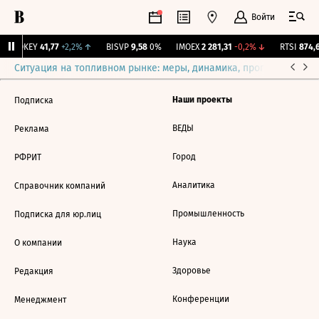
Войти
OKEY
41,77
+2,2%
↑
BISVP
9,58
0%
IMOEX
2 281,31
-0,2%
↓
RTSI
874,6
Ситуация на топливном рынке: меры, динамика, прогнозы
Выб
Наши проекты
Подписка
ВЕДЫ
Реклама
Город
РФРИТ
Аналитика
Справочник компаний
Промышленность
Подписка для юр.лиц
Наука
О компании
Здоровье
Редакция
Конференции
Менеджмент