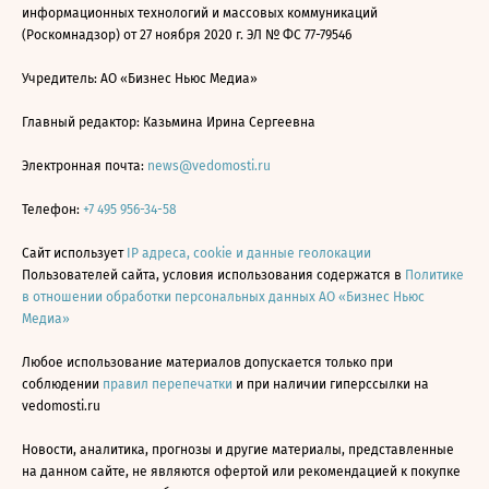
информационных технологий и массовых коммуникаций
(Роскомнадзор) от 27 ноября 2020 г. ЭЛ № ФС 77-79546
Учредитель: АО «Бизнес Ньюс Медиа»
Главный редактор: Казьмина Ирина Сергеевна
Электронная почта:
news@vedomosti.ru
Телефон:
+7 495 956-34-58
Сайт использует
IP адреса, cookie и данные геолокации
Пользователей сайта, условия использования содержатся в
Политике
в отношении обработки персональных данных АО «Бизнес Ньюс
Медиа»
Любое использование материалов допускается только при
соблюдении
правил перепечатки
и при наличии гиперссылки на
vedomosti.ru
Новости, аналитика, прогнозы и другие материалы, представленные
на данном сайте, не являются офертой или рекомендацией к покупке