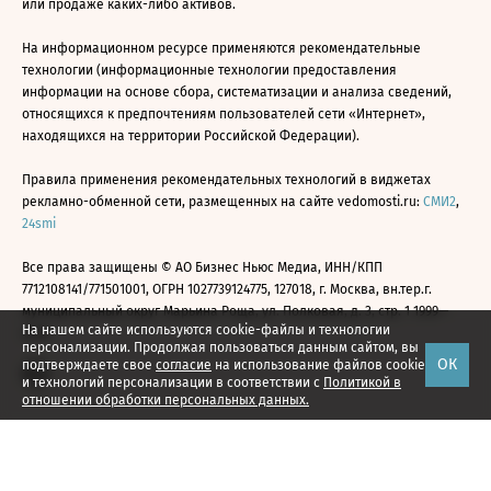
или продаже каких-либо активов.
На информационном ресурсе применяются рекомендательные
технологии (информационные технологии предоставления
информации на основе сбора, систематизации и анализа сведений,
относящихся к предпочтениям пользователей сети «Интернет»,
находящихся на территории Российской Федерации).
Правила применения рекомендательных технологий в виджетах
рекламно-обменной сети, размещенных на сайте vedomosti.ru:
СМИ2
,
24smi
Все права защищены © АО Бизнес Ньюс Медиа, ИНН/КПП
7712108141/771501001, ОГРН 1027739124775, 127018, г. Москва, вн.тер.г.
муниципальный округ Марьина Роща, ул. Полковая, д. 3, стр. 1 1999—
На нашем сайте используются cookie-файлы и технологии
2026
персонализации. Продолжая пользоваться данным сайтом, вы
ОК
подтверждаете свое
согласие
на использование файлов cookie
и технологий персонализации в соответствии с
Политикой в
отношении обработки персональных данных.