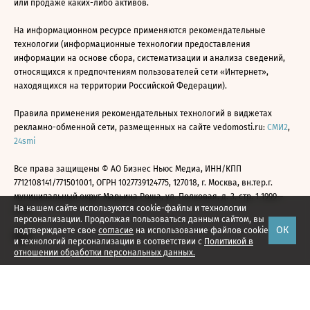
или продаже каких-либо активов.
На информационном ресурсе применяются рекомендательные
технологии (информационные технологии предоставления
информации на основе сбора, систематизации и анализа сведений,
относящихся к предпочтениям пользователей сети «Интернет»,
находящихся на территории Российской Федерации).
Правила применения рекомендательных технологий в виджетах
рекламно-обменной сети, размещенных на сайте vedomosti.ru:
СМИ2
,
24smi
Все права защищены © АО Бизнес Ньюс Медиа, ИНН/КПП
7712108141/771501001, ОГРН 1027739124775, 127018, г. Москва, вн.тер.г.
муниципальный округ Марьина Роща, ул. Полковая, д. 3, стр. 1 1999—
На нашем сайте используются cookie-файлы и технологии
2026
персонализации. Продолжая пользоваться данным сайтом, вы
ОК
подтверждаете свое
согласие
на использование файлов cookie
и технологий персонализации в соответствии с
Политикой в
отношении обработки персональных данных.