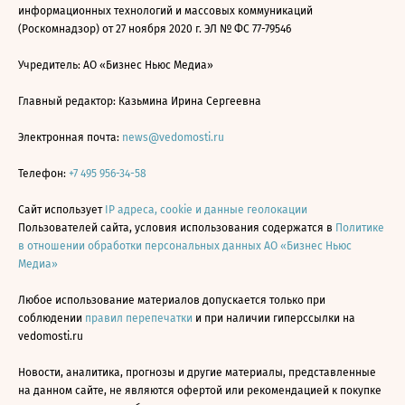
информационных технологий и массовых коммуникаций
(Роскомнадзор) от 27 ноября 2020 г. ЭЛ № ФС 77-79546
Учредитель: АО «Бизнес Ньюс Медиа»
Главный редактор: Казьмина Ирина Сергеевна
Электронная почта:
news@vedomosti.ru
Телефон:
+7 495 956-34-58
Сайт использует
IP адреса, cookie и данные геолокации
Пользователей сайта, условия использования содержатся в
Политике
в отношении обработки персональных данных АО «Бизнес Ньюс
Медиа»
Любое использование материалов допускается только при
соблюдении
правил перепечатки
и при наличии гиперссылки на
vedomosti.ru
Новости, аналитика, прогнозы и другие материалы, представленные
на данном сайте, не являются офертой или рекомендацией к покупке