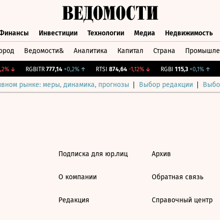
Финансы
Инвестиции
Технологии
Медиа
Недвижимость
ород
Ведомости&
Аналитика
Капитал
Страна
Промышле
а
Финансы
Инвестиции
Технологии
Медиа
Недвижимос
2%
↓
RGBITR
777,14
+0,2%
↑
RTSI
874,64
-1,12%
↓
RGBI
115,3
+0,1%
↑
C
ивном рынке: меры, динамика, прогнозы
Выбор редакции
Выбо
Подписка для юр.лиц
Архив
О компании
Обратная связь
Редакция
Справочный центр