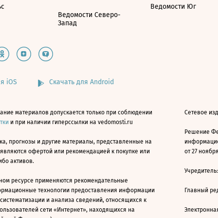
ьс
Ведомости Юг
Ведомости Северо-
Запад
я iOS
Скачать для Android
ание материалов допускается только при соблюдении
Сетевое изд
атки
и при наличии гиперссылки на vedomosti.ru
Решение Фе
ка, прогнозы и другие материалы, представленные на
информацио
 являются офертой или рекомендацией к покупке или
от 27 ноября
ибо активов.
Учредитель
ном ресурсе применяются рекомендательные
ормационные технологии предоставления информации
Главный ре
 систематизации и анализа сведений, относящихся к
ользователей сети «Интернет», находящихся на
Электронна