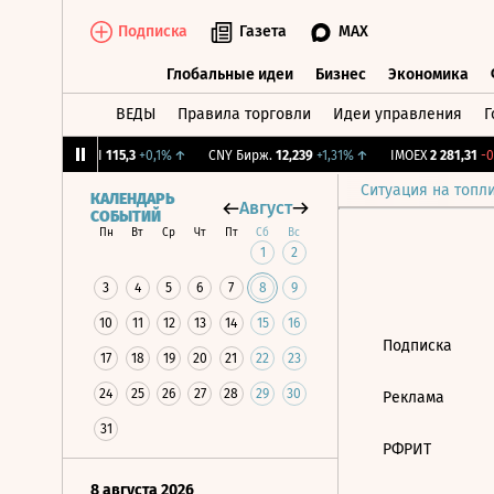
Подписка
Газета
MAX
Глобальные идеи
Бизнес
Экономика
ВЕДЫ
Правила торговли
Идеи управления
Г
Глобальные идеи
Бизнес
Экономик
1,12%
↓
RGBI
115,3
+0,1%
↑
CNY Бирж.
12,239
+1,31%
↑
IMOEX
2 281,31
-0,
Ситуация на топл
КАЛЕНДАРЬ
Август
СОБЫТИЙ
Пн
Вт
Ср
Чт
Пт
Сб
Вс
1
2
3
4
5
6
7
8
9
10
11
12
13
14
15
16
Подписка
17
18
19
20
21
22
23
24
25
26
27
28
29
30
Реклама
31
РФРИТ
8 августа 2026