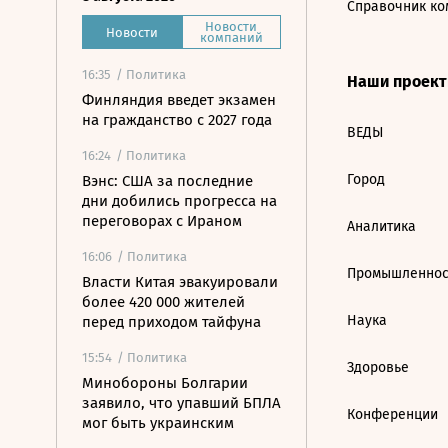
Справочник ко
Новости
Новости
компаний
16:35
/ Политика
Наши проек
Финляндия введет экзамен
на гражданство с 2027 года
ВЕДЫ
16:24
/ Политика
Город
Вэнс: США за последние
дни добились прогресса на
переговорах с Ираном
Аналитика
16:06
/ Политика
Промышленнос
Власти Китая эвакуировали
более 420 000 жителей
Наука
перед приходом тайфуна
15:54
/ Политика
Здоровье
Минобороны Болгарии
заявило, что упавший БПЛА
Конференции
мог быть украинским