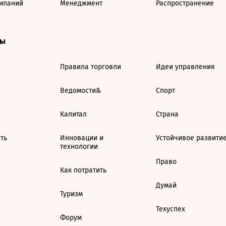
мпаний
Менеджмент
Распространение
ты
Правила торговли
Идеи управления
Ведомости&
Спорт
Капитал
Страна
ть
Инновации и
Устойчивое развити
технологии
Право
Как потратить
Думай
Туризм
Техуспех
Форум