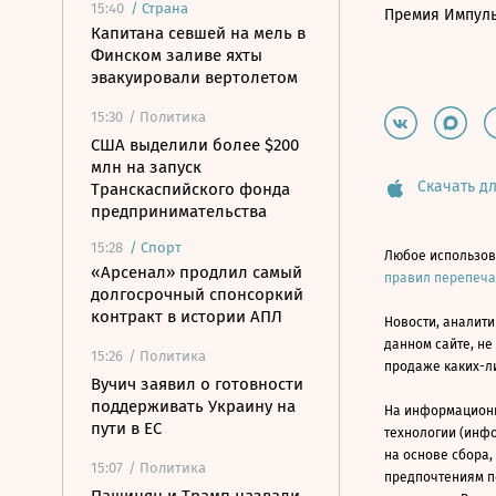
15:40
/
Страна
Премия Импул
Капитана севшей на мель в
Финском заливе яхты
эвакуировали вертолетом
15:30
/ Политика
США выделили более $200
млн на запуск
Скачать дл
Транскаспийского фонда
предпринимательства
15:28
/
Спорт
Любое использов
«Арсенал» продлил самый
правил перепеч
долгосрочный спонсоркий
контракт в истории АПЛ
Новости, аналити
данном сайте, не
15:26
/ Политика
продаже каких-л
Вучич заявил о готовности
поддерживать Украину на
На информацион
пути в ЕС
технологии (инф
на основе сбора,
15:07
/ Политика
предпочтениям п