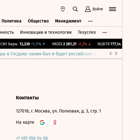
Войти
Политика
Общество
Менеджмент
нность
Инновации и технологии
Техуспех
ть
Политика
Общество
Менеджмент
NY Бирж.
12,239
+1,31%
↑
IMOEX
2 281,31
-0,2%
↓
RGBITR
777,14
+0,2%
↑
ры в Госдуму: каким был и будет российский парламент
Война н
Контакты
127018, г. Москва, ул. Полковая, д. 3, стр. 1
На карте
+7 495 956-34-58