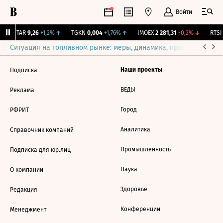
Войти
UTAR
9,26
+1,2%
↑
TGKN
0,004
+1,76%
↑
IMOEX
2 281,31
-0,2%
↓
RTSI
Ситуация на топливном рынке: меры, динамика, прогнозы
Выб
Наши проекты
Подписка
ВЕДЫ
Реклама
Город
РФРИТ
Аналитика
Справочник компаний
Промышленность
Подписка для юр.лиц
Наука
О компании
Здоровье
Редакция
Конференции
Менеджмент