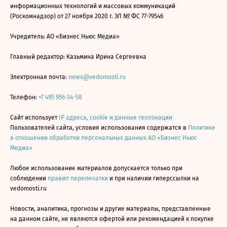
информационных технологий и массовых коммуникаций
(Роскомнадзор) от 27 ноября 2020 г. ЭЛ № ФС 77-79546
Учредитель: АО «Бизнес Ньюс Медиа»
Главный редактор: Казьмина Ирина Сергеевна
Электронная почта:
news@vedomosti.ru
Телефон:
+7 495 956-34-58
Сайт использует
IP адреса, cookie и данные геолокации
Пользователей сайта, условия использования содержатся в
Политике
в отношении обработки персональных данных АО «Бизнес Ньюс
Медиа»
Любое использование материалов допускается только при
соблюдении
правил перепечатки
и при наличии гиперссылки на
vedomosti.ru
Новости, аналитика, прогнозы и другие материалы, представленные
на данном сайте, не являются офертой или рекомендацией к покупке