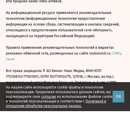
или продаже каких-либо активов.
На информационном ресурсе применяются рекомендательные
технологии (информационные технологии предоставления
информации на основе сбора, систематизации и анализа сведений,
относящихся к предпочтениям пользователей сети «Интернет»,
находящихся на территории Российской Федерации).
Правила применения рекомендательных технологий в виджетах
рекламно-обменной сети, размещенных на сайте vedomosti.ru:
СМИ2
,
24smi
Все права защищены © АО Бизнес Ньюс Медиа, ИНН/КПП
7712108141/771501001, ОГРН 1027739124775, 127018, г. Москва, вн.тер.г.
муниципальный округ Марьина Роща, ул. Полковая, д. 3, стр. 1 1999—
На нашем сайте используются cookie-файлы и технологии
2026
персонализации. Продолжая пользоваться данным сайтом, вы
ОК
подтверждаете свое
согласие
на использование файлов cookie
и технологий персонализации в соответствии с
Политикой в
отношении обработки персональных данных.