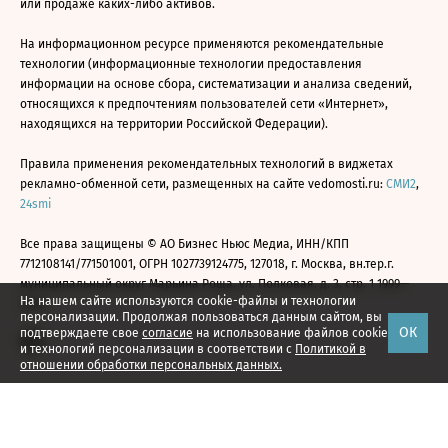
или продаже каких-либо активов.
На информационном ресурсе применяются рекомендательные
технологии (информационные технологии предоставления
информации на основе сбора, систематизации и анализа сведений,
относящихся к предпочтениям пользователей сети «Интернет»,
находящихся на территории Российской Федерации).
Правила применения рекомендательных технологий в виджетах
рекламно-обменной сети, размещенных на сайте vedomosti.ru:
СМИ2
,
24smi
Все права защищены © АО Бизнес Ньюс Медиа, ИНН/КПП
7712108141/771501001, ОГРН 1027739124775, 127018, г. Москва, вн.тер.г.
муниципальный округ Марьина Роща, ул. Полковая, д. 3, стр. 1 1999—
На нашем сайте используются cookie-файлы и технологии
2026
персонализации. Продолжая пользоваться данным сайтом, вы
ОК
подтверждаете свое
согласие
на использование файлов cookie
и технологий персонализации в соответствии с
Политикой в
отношении обработки персональных данных.