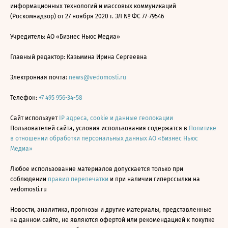
информационных технологий и массовых коммуникаций
(Роскомнадзор) от 27 ноября 2020 г. ЭЛ № ФС 77-79546
Учредитель: АО «Бизнес Ньюс Медиа»
Главный редактор: Казьмина Ирина Сергеевна
Электронная почта:
news@vedomosti.ru
Телефон:
+7 495 956-34-58
Сайт использует
IP адреса, cookie и данные геолокации
Пользователей сайта, условия использования содержатся в
Политике
в отношении обработки персональных данных АО «Бизнес Ньюс
Медиа»
Любое использование материалов допускается только при
соблюдении
правил перепечатки
и при наличии гиперссылки на
vedomosti.ru
Новости, аналитика, прогнозы и другие материалы, представленные
на данном сайте, не являются офертой или рекомендацией к покупке