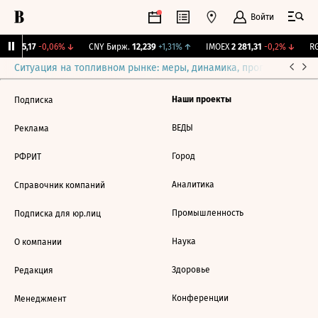
Войти
BI
115,17
-0,06%
↓
CNY Бирж.
12,239
+1,31%
↑
IMOEX
2 281,31
-0,2%
↓
RG
Ситуация на топливном рынке: меры, динамика, прогнозы
Выб
Наши проекты
Подписка
ВЕДЫ
Реклама
Город
РФРИТ
Аналитика
Справочник компаний
Промышленность
Подписка для юр.лиц
Наука
О компании
Здоровье
Редакция
Конференции
Менеджмент