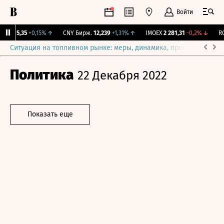
Войти
BI
115,35
+0,15%
↑
CNY Бирж.
12,239
+1,31%
↑
IMOEX
2 281,31
-0,2%
↓
RGB
Ситуация на топливном рынке: меры, динамика, прогнозы
Выб
Политика
22 Декабря 2022
Показать еще