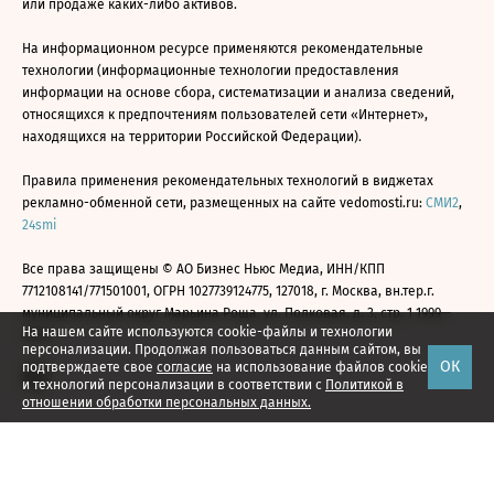
или продаже каких-либо активов.
На информационном ресурсе применяются рекомендательные
технологии (информационные технологии предоставления
информации на основе сбора, систематизации и анализа сведений,
относящихся к предпочтениям пользователей сети «Интернет»,
находящихся на территории Российской Федерации).
Правила применения рекомендательных технологий в виджетах
рекламно-обменной сети, размещенных на сайте vedomosti.ru:
СМИ2
,
24smi
Все права защищены © АО Бизнес Ньюс Медиа, ИНН/КПП
7712108141/771501001, ОГРН 1027739124775, 127018, г. Москва, вн.тер.г.
муниципальный округ Марьина Роща, ул. Полковая, д. 3, стр. 1 1999—
На нашем сайте используются cookie-файлы и технологии
2026
персонализации. Продолжая пользоваться данным сайтом, вы
ОК
подтверждаете свое
согласие
на использование файлов cookie
и технологий персонализации в соответствии с
Политикой в
отношении обработки персональных данных.