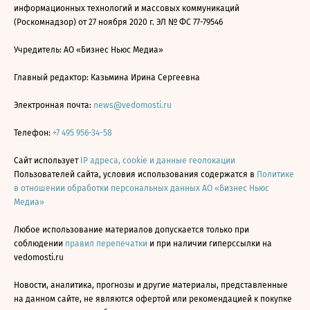
информационных технологий и массовых коммуникаций
(Роскомнадзор) от 27 ноября 2020 г. ЭЛ № ФС 77-79546
Учредитель: АО «Бизнес Ньюс Медиа»
Главный редактор: Казьмина Ирина Сергеевна
Электронная почта:
news@vedomosti.ru
Телефон:
+7 495 956-34-58
Сайт использует
IP адреса, cookie и данные геолокации
Пользователей сайта, условия использования содержатся в
Политике
в отношении обработки персональных данных АО «Бизнес Ньюс
Медиа»
Любое использование материалов допускается только при
соблюдении
правил перепечатки
и при наличии гиперссылки на
vedomosti.ru
Новости, аналитика, прогнозы и другие материалы, представленные
на данном сайте, не являются офертой или рекомендацией к покупке