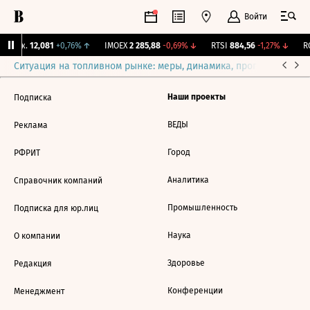
Войти
 Бирж.
12,081
+0,76%
↑
IMOEX
2 285,88
-0,69%
↓
RTSI
884,56
-1,27%
↓
RG
Ситуация на топливном рынке: меры, динамика, прогнозы
Выб
Наши проекты
Подписка
ВЕДЫ
Реклама
Город
РФРИТ
Аналитика
Справочник компаний
Промышленность
Подписка для юр.лиц
Наука
О компании
Здоровье
Редакция
Конференции
Менеджмент