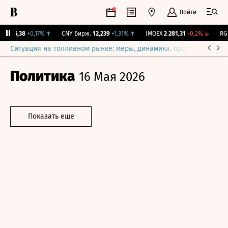
Войти
I
115,38
+0,17%
↑
CNY Бирж.
12,239
+1,31%
↑
IMOEX
2 281,31
-0,2%
↓
RGBI
Ситуация на топливном рынке: меры, динамика, прогнозы
Выб
Политика
16 Мая 2026
Показать еще