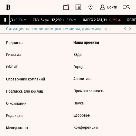
Войти
BI
115,3
+0,1%
↑
CNY Бирж.
12,239
+1,31%
↑
IMOEX
2 281,31
-0,2%
↓
RGBIT
Ситуация на топливном рынке: меры, динамика, прогнозы
Выб
Наши проекты
Подписка
ВЕДЫ
Реклама
Город
РФРИТ
Аналитика
Справочник компаний
Промышленность
Подписка для юр.лиц
Наука
О компании
Здоровье
Редакция
Конференции
Менеджмент