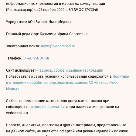
информационных технологий и массовых коммуникаций
(Роскомнадзор) от 27 ноября 2020 г. ЭЛ № ФС 77-79546
Учредитель: АО «Бизнес Ньюс Медиа»
Главный редактор: Казьмина Ирина Сергеевна
Электронная почта:
news@vedomosti.ru
Телефон:
+7 495 956-34-58
Сайт использует
IP адреса, cookie и данные геолокации
Пользователей сайта, условия использования содержатся в
Политике
в отношении обработки персональных данных АО «Бизнес Ньюс
Медиа»
Любое использование материалов допускается только при
соблюдении
правил перепечатки
и при наличии гиперссылки на
vedomosti.ru
Новости, аналитика, прогнозы и другие материалы, представленные
на данном сайте, не являются офертой или рекомендацией к покупке