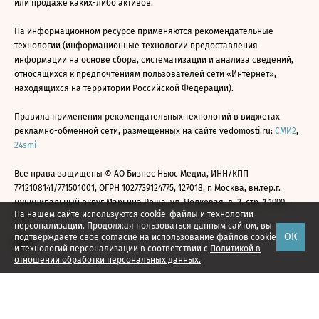
или продаже каких-либо активов.
На информационном ресурсе применяются рекомендательные
технологии (информационные технологии предоставления
информации на основе сбора, систематизации и анализа сведений,
относящихся к предпочтениям пользователей сети «Интернет»,
находящихся на территории Российской Федерации).
Правила применения рекомендательных технологий в виджетах
рекламно-обменной сети, размещенных на сайте vedomosti.ru:
СМИ2
,
24smi
Все права защищены © АО Бизнес Ньюс Медиа, ИНН/КПП
7712108141/771501001, ОГРН 1027739124775, 127018, г. Москва, вн.тер.г.
муниципальный округ Марьина Роща, ул. Полковая, д. 3, стр. 1 1999—
На нашем сайте используются cookie-файлы и технологии
2026
персонализации. Продолжая пользоваться данным сайтом, вы
ОК
подтверждаете свое
согласие
на использование файлов cookie
и технологий персонализации в соответствии с
Политикой в
отношении обработки персональных данных.