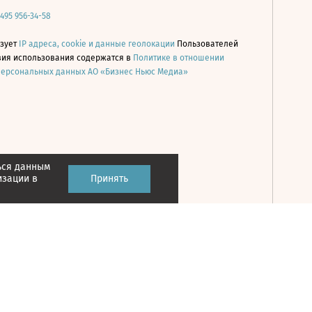
 495 956-34-58
ьзует
IP адреса, cookie и данные геолокации
Пользователей
овия использования содержатся в
Политике в отношении
персональных данных АО «Бизнес Ньюс Медиа»
ься данным
Принять
изации в