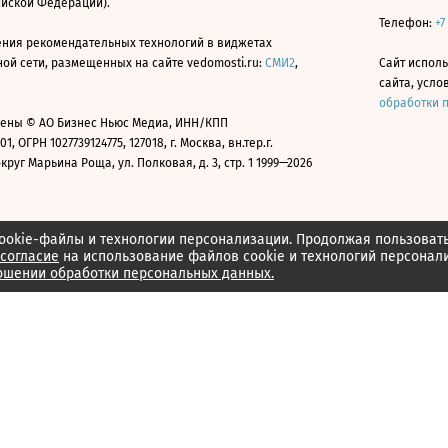
ийской Федерации).
Телефон:
+7
ния рекомендательных технологий в виджетах
й сети, размещенных на сайте vedomosti.ru:
СМИ2
,
Сайт испол
сайта, усл
обработки 
ены © АО Бизнес Ньюс Медиа, ИНН/КПП
01, ОГРН 1027739124775, 127018, г. Москва, вн.тер.г.
уг Марьина Роща, ул. Полковая, д. 3, стр. 1 1999—2026
ookie-файлы и технологии персонализации. Продолжая пользоват
согласие
на использование файлов cookie и технологий персонал
ошении обработки персональных данных.