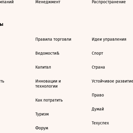
мпаний
Менеджмент
Распространение
ты
Правила торговли
Идеи управления
Ведомости&
Спорт
Капитал
Страна
ть
Инновации и
Устойчивое развити
технологии
Право
Как потратить
Думай
Туризм
Техуспех
Форум