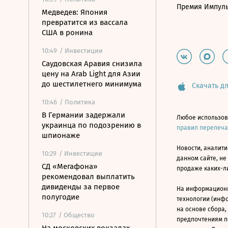
Премия Импул
Медведев: Япония
превратится из вассала
США в ронина
10:49
/ Инвестиции
Саудовская Аравия снизила
цену на Arab Light для Азии
до шестилетнего минимума
Скачать дл
10:46
/ Политика
В Германии задержали
Любое использов
украинца по подозрению в
правил перепеч
шпионаже
Новости, аналити
10:29
/ Инвестиции
данном сайте, не
СД «Мегафона»
продаже каких-л
рекомендовал выплатить
дивиденды за первое
На информацион
полугодие
технологии (инф
на основе сбора,
10:27
/ Общество
предпочтениям п