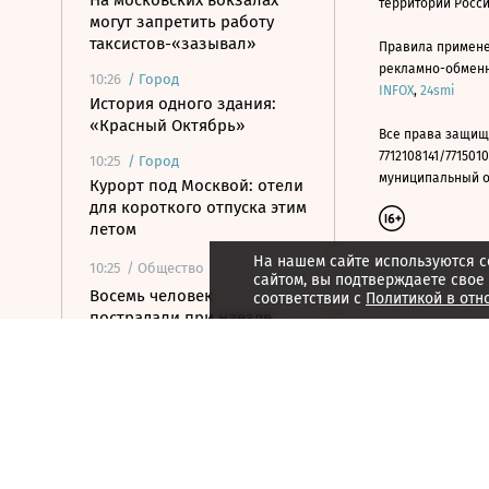
На московских вокзалах
территории Росс
могут запретить работу
таксистов-«зазывал»
Правила примене
рекламно-обменно
10:26
/
Город
INFOX
,
24smi
История одного здания:
«Красный Октябрь»
Все права защищ
7712108141/7715010
10:25
/
Город
муниципальный окр
Курорт под Москвой: отели
для короткого отпуска этим
летом
На нашем сайте используются c
10:25
/ Общество
сайтом, вы подтверждаете свое
Восемь человек
соответствии с
Политикой в отн
пострадали при наезде
автомобиля на пешеходов
в Омске
10:19
/
Страна
В Забайкальском крае
запущена крупнейшая в
регионе солнечная
электростанция