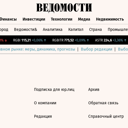
Финансы
Инвестиции
Технологии
Медиа
Недвижимость
ород
Ведомости&
Аналитика
Капитал
Страна
Промышле
а
Финансы
Инвестиции
Технологии
Медиа
Недвижимос
%
↓
RGBI
115,21
+0,06%
↑
RGBITR
775,52
+0,09%
↑
ASTR
224,6
+3,36%
↑
ивном рынке: меры, динамика, прогнозы
Выбор редакции
Выбо
Подписка для юр.лиц
Архив
О компании
Обратная связь
Редакция
Справочный центр