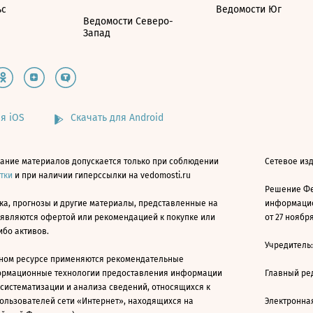
ьс
Ведомости Юг
Ведомости Северо-
Запад
я iOS
Скачать для Android
ание материалов допускается только при соблюдении
Сетевое изд
атки
и при наличии гиперссылки на vedomosti.ru
Решение Фе
ка, прогнозы и другие материалы, представленные на
информацио
 являются офертой или рекомендацией к покупке или
от 27 ноября
ибо активов.
Учредитель
ном ресурсе применяются рекомендательные
ормационные технологии предоставления информации
Главный ре
 систематизации и анализа сведений, относящихся к
ользователей сети «Интернет», находящихся на
Электронна