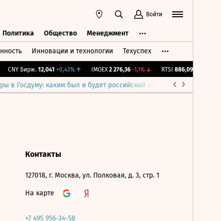
Войти
Политика
Общество
Менеджмент
нность
Инновации и технологии
Техуспех
ть
Политика
Общество
Менеджмент
CNY Бирж.
12,041
+0,43%
↑
IMOEX
2 276,36
-1,1%
↓
RTSI
886,09
-1,1%
↓
ры в Госдуму: каким был и будет российский парламент
Война н
Контакты
127018, г. Москва, ул. Полковая, д. 3, стр. 1
На карте
+7 495 956-34-58