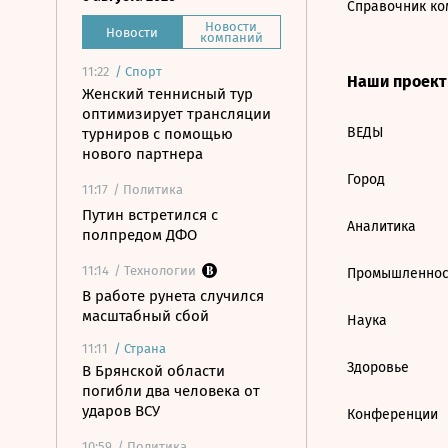
Справочник ко
Новости
Новости
компаний
11:22
/
Спорт
Наши проек
Женский теннисный тур
оптимизирует трансляции
ВЕДЫ
турниров с помощью
нового партнера
Город
11:17
/ Политика
Путин встретился с
Аналитика
полпредом ДФО
11:14
/ Технологии
Промышленнос
В работе рунета случился
масштабный сбой
Наука
11:11
/
Страна
Здоровье
В Брянской области
погибли два человека от
ударов ВСУ
Конференции
10:59
/ Политика