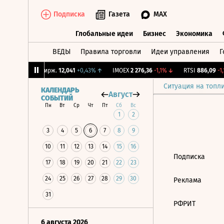
Подписка
Газета
MAX
Глобальные идеи
Бизнес
Экономика
ВЕДЫ
Правила торговли
Идеи управления
Г
Глобальные идеи
Бизнес
Экономик
36%
↑
CNY Бирж.
12,041
+0,43%
↑
IMOEX
2 276,36
-1,1%
↓
RTSI
886,09
-1,1
Ситуация на топл
КАЛЕНДАРЬ
Август
СОБЫТИЙ
Пн
Вт
Ср
Чт
Пт
Сб
Вс
1
2
3
4
5
6
7
8
9
10
11
12
13
14
15
16
Подписка
17
18
19
20
21
22
23
24
25
26
27
28
29
30
Реклама
31
РФРИТ
6 августа 2026