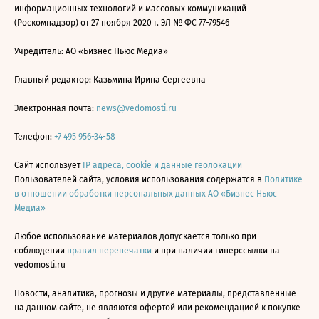
информационных технологий и массовых коммуникаций
(Роскомнадзор) от 27 ноября 2020 г. ЭЛ № ФС 77-79546
Учредитель: АО «Бизнес Ньюс Медиа»
Главный редактор: Казьмина Ирина Сергеевна
Электронная почта:
news@vedomosti.ru
Телефон:
+7 495 956-34-58
Сайт использует
IP адреса, cookie и данные геолокации
Пользователей сайта, условия использования содержатся в
Политике
в отношении обработки персональных данных АО «Бизнес Ньюс
Медиа»
Любое использование материалов допускается только при
соблюдении
правил перепечатки
и при наличии гиперссылки на
vedomosti.ru
Новости, аналитика, прогнозы и другие материалы, представленные
на данном сайте, не являются офертой или рекомендацией к покупке