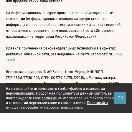
или продаже каких-либо активов.
На информационном ресурсе применяются рекомендательные
технологии (информационные технологии предоставления
информации на основе сбора, систематизации и анализа сведений,
относящихся к предпочтениям пользователей сети «Интернет»,
находящихся на территории Российской Федерации).
Правила применения рекомендательных технологий в виджетах
рекламно-обменной сети, размещенных на сайте vedomosti.ru:
СМИ2
,
24smi
Все права защищены © АО Бизнес Ньюс Медиа, ИНН/КПП
7712108141/771501001, ОГРН 1027739124775, 127018, г. Москва, вн.тер.г.
муниципальный округ Марьина Роща, ул. Полковая, д. 3, стр. 1 1999—
На нашем сайте используются cookie-файлы и технологии
2026
персонализации. Продолжая пользоваться данным сайтом, вы
ОК
подтверждаете свое
согласие
на использование файлов cookie
и технологий персонализации в соответствии с
Политикой в
отношении обработки персональных данных.