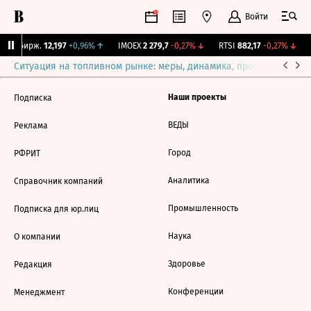
Войти
CNY Бирж.
12,197
+0,96%
↑
IMOEX
2 279,7
-0,27%
↓
RTSI
882,17
-0,27%
↓
Ситуация на топливном рынке: меры, динамика, прогнозы
Выб
Наши проекты
Подписка
ВЕДЫ
Реклама
Город
РФРИТ
Аналитика
Справочник компаний
Промышленность
Подписка для юр.лиц
Наука
О компании
Здоровье
Редакция
Конференции
Менеджмент