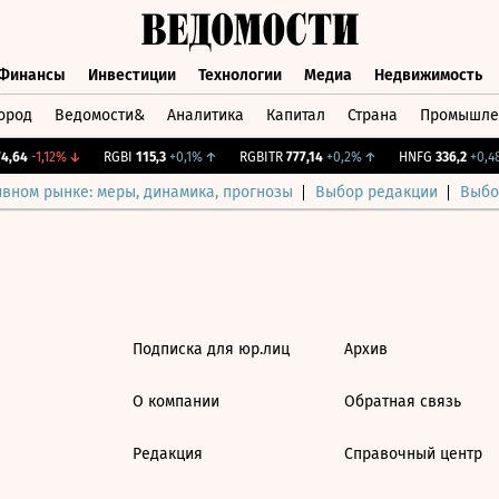
Финансы
Инвестиции
Технологии
Медиа
Недвижимость
ород
Ведомости&
Аналитика
Капитал
Страна
Промышле
а
Финансы
Инвестиции
Технологии
Медиа
Недвижимос
,64
-1,12%
↓
RGBI
115,3
+0,1%
↑
RGBITR
777,14
+0,2%
↑
HNFG
336,2
+0,48
ивном рынке: меры, динамика, прогнозы
Выбор редакции
Выбо
Подписка для юр.лиц
Архив
О компании
Обратная связь
Редакция
Справочный центр