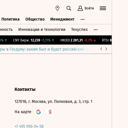
Войти
Политика
Общество
Менеджмент
нность
Инновации и технологии
Техуспех
ть
Политика
Общество
Менеджмент
%
↑
CNY Бирж.
12,239
+1,31%
↑
IMOEX
2 281,31
-0,2%
↓
RTSI
874,64
-1,12%
ры в Госдуму: каким был и будет российский парламент
Война н
Контакты
127018, г. Москва, ул. Полковая, д. 3, стр. 1
На карте
+7 495 956-34-58