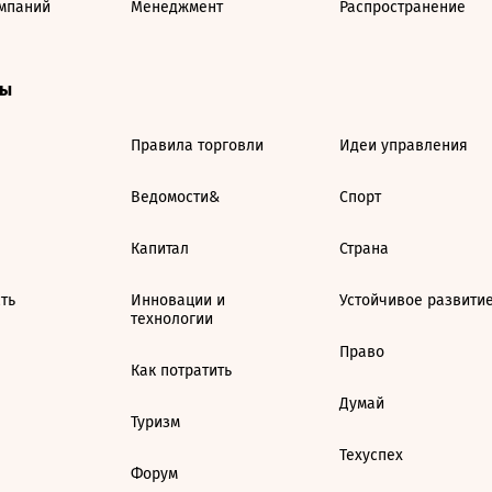
мпаний
Менеджмент
Распространение
ты
Правила торговли
Идеи управления
Ведомости&
Спорт
Капитал
Страна
ть
Инновации и
Устойчивое развити
технологии
Право
Как потратить
Думай
Туризм
Техуспех
Форум