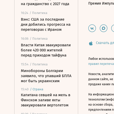
Премия Импул
на гражданство с 2027 года
16:24
/ Политика
Вэнс: США за последние
дни добились прогресса на
переговорах с Ираном
16:06
/ Политика
Скачать дл
Власти Китая эвакуировали
более 420 000 жителей
перед приходом тайфуна
Любое использов
правил перепеч
15:54
/ Политика
Минобороны Болгарии
Новости, аналити
заявило, что упавший БПЛА
данном сайте, не
мог быть украинским
продаже каких-л
15:40
/
Страна
Капитана севшей на мель в
На информацион
Финском заливе яхты
технологии (инф
эвакуировали вертолетом
на основе сбора,
предпочтениям п