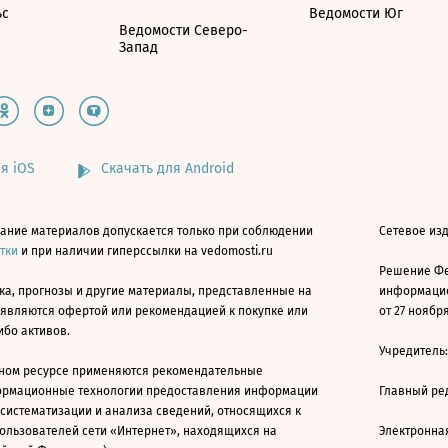
ьс
Ведомости Юг
Ведомости Северо-
Запад
я iOS
Скачать для Android
ание материалов допускается только при соблюдении
Сетевое изд
атки
и при наличии гиперссылки на vedomosti.ru
Решение Фе
ка, прогнозы и другие материалы, представленные на
информацио
 являются офертой или рекомендацией к покупке или
от 27 ноября
ибо активов.
Учредитель
ном ресурсе применяются рекомендательные
ормационные технологии предоставления информации
Главный ре
 систематизации и анализа сведений, относящихся к
ользователей сети «Интернет», находящихся на
Электронна