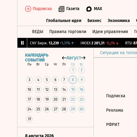
Подписка
Газета
MAX
Глобальные идеи
Бизнес
Экономика
ВЕДЫ
Правила торговли
Идеи управления
Г
Глобальные идеи
Бизнес
Экономик
6,2
+0,48%
↑
CNY Бирж.
12,239
+1,31%
↑
IMOEX
2 281,31
-0,2%
↓
RTSI
874
Ситуация на топл
КАЛЕНДАРЬ
Август
СОБЫТИЙ
Пн
Вт
Ср
Чт
Пт
Сб
Вс
1
2
3
4
5
6
7
8
9
10
11
12
13
14
15
16
Подписка
17
18
19
20
21
22
23
24
25
26
27
28
29
30
Реклама
31
РФРИТ
8 августа 2026