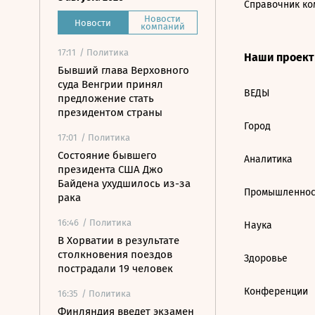
Справочник ко
Новости
Новости
компаний
17:11
/ Политика
Наши проек
Бывший глава Верховного
суда Венгрии принял
ВЕДЫ
предложение стать
президентом страны
Город
17:01
/ Политика
Состояние бывшего
Аналитика
президента США Джо
Байдена ухудшилось из-за
Промышленнос
рака
16:46
/ Политика
Наука
В Хорватии в результате
столкновения поездов
Здоровье
пострадали 19 человек
Конференции
16:35
/ Политика
Финляндия введет экзамен