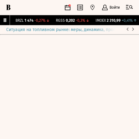
Войти
1%
↑
BRZL
1 474
-0,27%
↓
RGSS
0,202
-0,3%
↓
IMOEX
2 310,99
+0,41%
↑
Ситуация на топливном рынке: меры, динамика, прогнозы
Выб