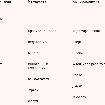
мпаний
Менеджмент
Распространение
ты
Правила торговли
Идеи управления
Ведомости&
Спорт
Капитал
Страна
ть
Инновации и
Устойчивое развити
технологии
Право
Как потратить
Думай
Туризм
Техуспех
Форум