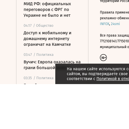
территории Росс
МИД РФ: официальных
переговоров с ФРГ по
Правила примене
Украине не было и нет
рекламно-обменно
INFOX
,
24smi
04:17
/ Общество
Доступ к мобильному и
Все права защищ
домашнему интернету
7712108141/7715010
ограничат на Камчатке
муниципальный окр
03:47
/ Политика
Вучич: Европа оказалась на
грани большой войны
На нашем сайте используются c
сайтом, вы подтверждаете свое
03:35
/ Политика
соответствии с
Политикой в отн
Гостей кемпинга на пляже
Севастополя эвакуируют
из-за пожара после атаки
БПЛА
03:17
/ Политика
Собянин сообщил об
уничтожении 13 летевших