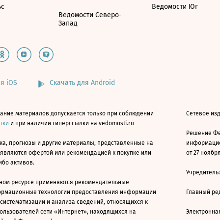
ьс
Ведомости Юг
Ведомости Северо-
Запад
я iOS
Скачать для Android
ание материалов допускается только при соблюдении
Сетевое изд
атки
и при наличии гиперссылки на vedomosti.ru
Решение Фе
ка, прогнозы и другие материалы, представленные на
информацио
 являются офертой или рекомендацией к покупке или
от 27 ноября
ибо активов.
Учредитель
ном ресурсе применяются рекомендательные
ормационные технологии предоставления информации
Главный ре
 систематизации и анализа сведений, относящихся к
ользователей сети «Интернет», находящихся на
Электронна