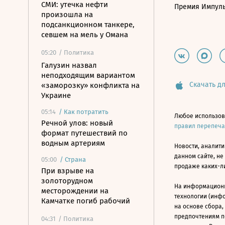
СМИ: утечка нефти
Премия Импул
произошла на
подсанкционном танкере,
севшем на мель у Омана
05:20
/ Политика
Галузин назвал
неподходящим вариантом
Скачать дл
«заморозку» конфликта на
Украине
05:14
/
Как потратить
Любое использов
Речной улов: новый
правил перепеч
формат путешествий по
водным артериям
Новости, аналити
данном сайте, не
05:00
/
Страна
продаже каких-л
При взрыве на
золоторудном
На информацион
месторождении на
технологии (инф
Камчатке погиб рабочий
на основе сбора,
предпочтениям п
04:31
/ Политика