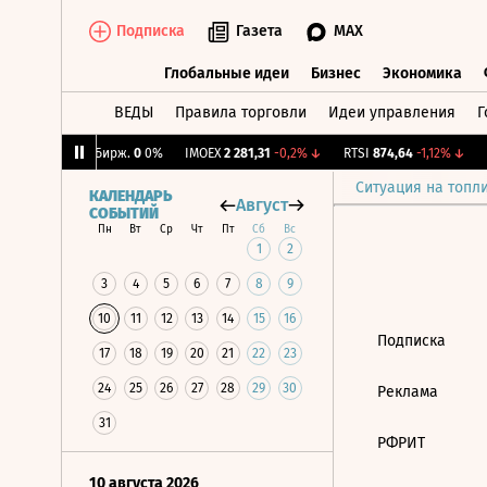
Подписка
Газета
MAX
Глобальные идеи
Бизнес
Экономика
ВЕДЫ
Правила торговли
Идеи управления
Г
Глобальные идеи
Бизнес
Экономик
,03%
↑
CNY Бирж.
0
0%
IMOEX
2 281,31
-0,2%
↓
RTSI
874,64
-1,12%
↓
R
Ситуация на топл
КАЛЕНДАРЬ
Август
СОБЫТИЙ
Пн
Вт
Ср
Чт
Пт
Сб
Вс
1
2
3
4
5
6
7
8
9
10
11
12
13
14
15
16
Подписка
17
18
19
20
21
22
23
24
25
26
27
28
29
30
Реклама
31
РФРИТ
10 августа 2026