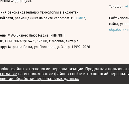
ийской Федерации).
Телефон:
+7
ния рекомендательных технологий в виджетах
й сети, размещенных на сайте vedomosti.ru:
СМИ2
,
Сайт испол
сайта, усл
обработки 
ены © АО Бизнес Ньюс Медиа, ИНН/КПП
01, ОГРН 1027739124775, 127018, г. Москва, вн.тер.г.
уг Марьина Роща, ул. Полковая, д. 3, стр. 1 1999—2026
ookie-файлы и технологии персонализации. Продолжая пользоват
согласие
на использование файлов cookie и технологий персонал
ошении обработки персональных данных.