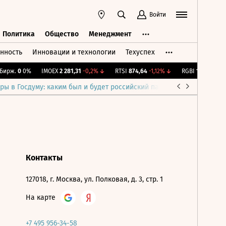
Войти
Политика
Общество
Менеджмент
нность
Инновации и технологии
Техуспех
ть
Политика
Общество
Менеджмент
ирж.
0
0%
IMOEX
2 281,31
-0,2%
↓
RTSI
874,64
-1,12%
↓
RGBI
115,35
+0,15
ры в Госдуму: каким был и будет российский парламент
Война н
Контакты
127018, г. Москва, ул. Полковая, д. 3, стр. 1
На карте
+7 495 956-34-58