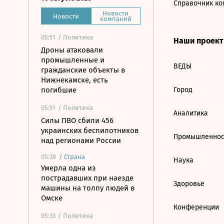
Справочник ко
Новости
Новости
компаний
05:51
/ Политика
Наши проек
Дроны атаковали
промышленные и
ВЕДЫ
гражданские объекты в
Нижнекамске, есть
погибшие
Город
05:51
/ Политика
Аналитика
Силы ПВО сбили 456
украинских беспилотников
Промышленнос
над регионами России
05:39
/
Страна
Наука
Умерла одна из
пострадавших при наезде
Здоровье
машины на толпу людей в
Омске
Конференции
05:33
/ Политика