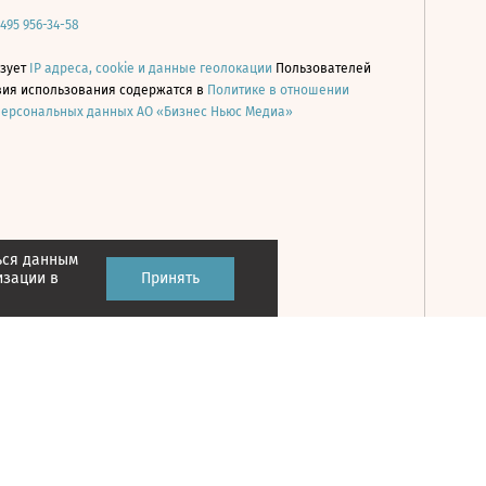
 495 956-34-58
ьзует
IP адреса, cookie и данные геолокации
Пользователей
овия использования содержатся в
Политике в отношении
персональных данных АО «Бизнес Ньюс Медиа»
ься данным
Принять
изации в