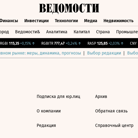
Финансы
Инвестиции
Технологии
Медиа
Недвижимость
ород
Ведомости&
Аналитика
Капитал
Страна
Промышле
а
Финансы
Инвестиции
Технологии
Медиа
Недвижимос
GBI
115,35
+0,15%
↑
RGBITR
777,47
+0,24%
↑
RASP
125,85
+2,03%
↑
CNY Б
ивном рынке: меры, динамика, прогнозы
Выбор редакции
Выбо
Подписка для юр.лиц
Архив
О компании
Обратная связь
Редакция
Справочный центр