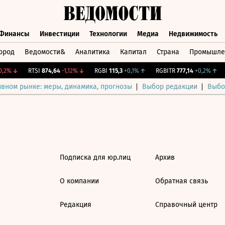
Финансы
Инвестиции
Технологии
Медиа
Недвижимость
ород
Ведомости&
Аналитика
Капитал
Страна
Промышле
а
Финансы
Инвестиции
Технологии
Медиа
Недвижимос
,2%
↓
RTSI
874,64
-1,12%
↓
RGBI
115,3
+0,1%
↑
RGBITR
777,14
+0,2%
↑
ивном рынке: меры, динамика, прогнозы
Выбор редакции
Выбо
Подписка для юр.лиц
Архив
О компании
Обратная связь
Редакция
Справочный центр