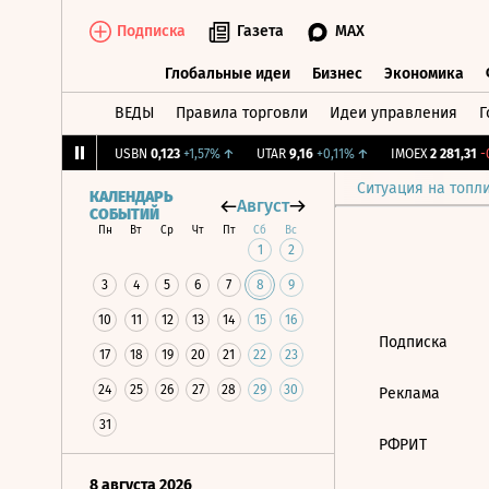
Подписка
Газета
MAX
Глобальные идеи
Бизнес
Экономика
ВЕДЫ
Правила торговли
Идеи управления
Г
Глобальные идеи
Бизнес
Экономик
2,239
+1,31%
↑
USBN
0,123
+1,57%
↑
UTAR
9,16
+0,11%
↑
IMOEX
2 281,31
-0
Ситуация на топл
КАЛЕНДАРЬ
Август
СОБЫТИЙ
Пн
Вт
Ср
Чт
Пт
Сб
Вс
1
2
3
4
5
6
7
8
9
10
11
12
13
14
15
16
Подписка
17
18
19
20
21
22
23
24
25
26
27
28
29
30
Реклама
31
РФРИТ
8 августа 2026