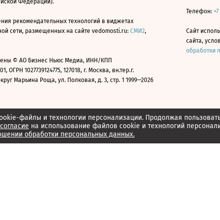
ийской Федерации).
Телефон:
+7
ния рекомендательных технологий в виджетах
й сети, размещенных на сайте vedomosti.ru:
СМИ2
,
Сайт испол
сайта, усл
обработки 
ены © АО Бизнес Ньюс Медиа, ИНН/КПП
01, ОГРН 1027739124775, 127018, г. Москва, вн.тер.г.
уг Марьина Роща, ул. Полковая, д. 3, стр. 1 1999—2026
ookie-файлы и технологии персонализации. Продолжая пользоват
согласие
на использование файлов cookie и технологий персонал
ошении обработки персональных данных.