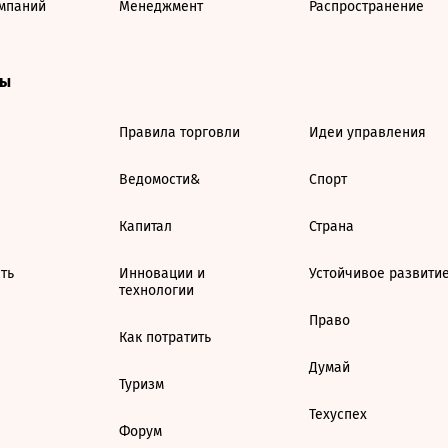
мпаний
Менеджмент
Распространение
ты
Правила торговли
Идеи управления
Ведомости&
Спорт
Капитал
Страна
ть
Инновации и
Устойчивое развити
технологии
Право
Как потратить
Думай
Туризм
Техуспех
Форум