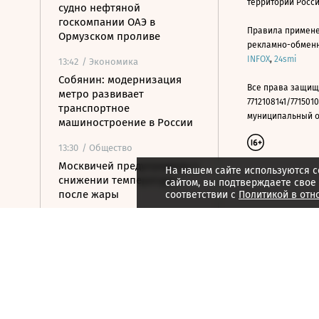
территории Росс
судно нефтяной
госкомпании ОАЭ в
Правила примене
Ормузском проливе
рекламно-обменно
INFOX
,
24smi
13:42
/ Экономика
Собянин: модернизация
Все права защищ
метро развивает
7712108141/7715010
транспортное
муниципальный окр
машиностроение в России
13:30
/ Общество
Москвичей предупредили о
На нашем сайте используются c
снижении температуры
сайтом, вы подтверждаете свое
после жары
соответствии с
Политикой в отн
13:19
/ Политика
У берегов Италии
обнаружили корабль
времен Древнего Рима с
амфорами на борту
13:13
/
ESG