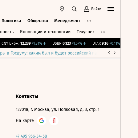
Войти
Политика
Общество
Менеджмент
нность
Инновации и технологии
Техуспех
ть
Политика
Общество
Менеджмент
CNY Бирж.
12,239
+1,31%
↑
USBN
0,123
+1,57%
↑
UTAR
9,16
+0,11%
↑
IMOEX
ры в Госдуму: каким был и будет российский парламент
Война н
Контакты
127018, г. Москва, ул. Полковая, д. 3, стр. 1
На карте
+7 495 956-34-58