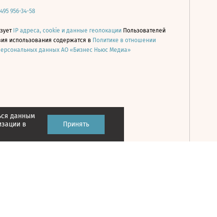
 495 956-34-58
ьзует
IP адреса, cookie и данные геолокации
Пользователей
овия использования содержатся в
Политике в отношении
персональных данных АО «Бизнес Ньюс Медиа»
ься данным
Принять
изации в