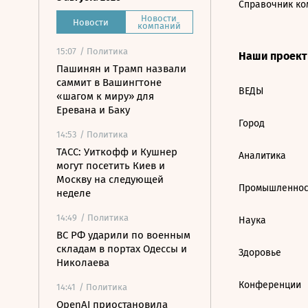
Справочник ко
Новости
Новости
компаний
15:07
/ Политика
Наши проек
Пашинян и Трамп назвали
саммит в Вашингтоне
ВЕДЫ
«шагом к миру» для
Еревана и Баку
Город
14:53
/ Политика
ТАСС: Уиткофф и Кушнер
Аналитика
могут посетить Киев и
Москву на следующей
Промышленнос
неделе
14:49
/ Политика
Наука
ВС РФ ударили по военным
складам в портах Одессы и
Здоровье
Николаева
Конференции
14:41
/ Политика
OpenAI приостановила