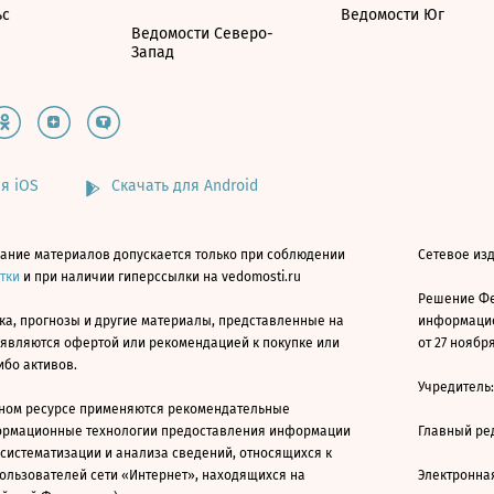
ьс
Ведомости Юг
Ведомости Северо-
Запад
я iOS
Скачать для Android
ание материалов допускается только при соблюдении
Сетевое изд
атки
и при наличии гиперссылки на vedomosti.ru
Решение Фе
ка, прогнозы и другие материалы, представленные на
информацио
 являются офертой или рекомендацией к покупке или
от 27 ноября
ибо активов.
Учредитель
ном ресурсе применяются рекомендательные
ормационные технологии предоставления информации
Главный ре
 систематизации и анализа сведений, относящихся к
ользователей сети «Интернет», находящихся на
Электронна