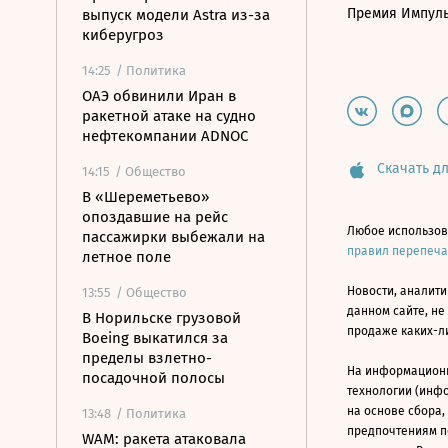
Премия Импул
выпуск модели Astra из-за
киберугроз
14:25
/ Политика
ОАЭ обвинили Иран в
ракетной атаке на судно
нефтекомпании ADNOC
Скачать дл
14:15
/ Общество
В «Шереметьево»
опоздавшие на рейс
Любое использов
пассажирки выбежали на
правил перепеч
летное поле
Новости, аналити
13:55
/ Общество
данном сайте, не
В Норильске грузовой
продаже каких-л
Boeing выкатился за
пределы взлетно-
На информацион
посадочной полосы
технологии (инф
на основе сбора,
13:48
/ Политика
предпочтениям п
WAM: ракета атаковала