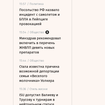
15:57
/ Политика
Посольство РФ назвало
инцидент с самолетом и
БПЛА в Лейпциге
провокацией
15:54
/ Общество
Минздрав рекомендовал
включить в перечень
ЖНВЛП девять новых
препаратов
15:44
/ Общество
Стала известна причина
возможной депортации
семьи «Веселого
молочника» Уолкера
15:36
/ Стиль жизни
ISU допустил Валиеву и
Трусову к турнирам в
нейтральном статусе