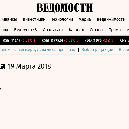
Финансы
Инвестиции
Технологии
Медиа
Недвижимость
ород
Ведомости&
Аналитика
Капитал
Страна
Промышле
а
Финансы
Инвестиции
Технологии
Медиа
Недвижимос
GBI
115,17
-0,06%
↓
RGBITR
775,53
-0,02%
↓
YDEX
3 979
-1,5%
↓
CNY Бир
ивном рынке: меры, динамика, прогнозы
Выбор редакции
Выбо
ка
19 Марта 2018
е