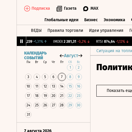
Подписка
Газета
MAX
Глобальные идеи
Бизнес
Экономика
ВЕДЫ
Правила торговли
Идеи управления
Г
Глобальные идеи
Бизнес
Экономик
CNY Бирж.
12,239
+1,31%
↑
IMOEX
2 281,31
-0,2%
↓
RTSI
874,64
-1,12%
↓
R
Ситуация на топл
КАЛЕНДАРЬ
Август
СОБЫТИЙ
Пн
Вт
Ср
Чт
Пт
Сб
Вс
Полити
1
2
3
4
5
6
7
8
9
10
11
12
13
14
15
16
Показать ещ
17
18
19
20
21
22
23
24
25
26
27
28
29
30
31
7 августа 2026