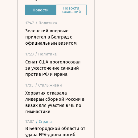
Новости
Новости
компаний
17:47
/ Политика
Зеленский впервые
прилетел в Белград с
официальным визитом
17:23
/ Политика
Сенат США проголосовал
за ужесточение санкций
против РФ и Ирана
17:15
/ Стиль жизни
Хорватия отказала
лидерам сборной России в
визах для участия в ЧЕ по
гимнастике
17:07
/
Страна
В Белгородской области от
удара FPV-дрона погиб