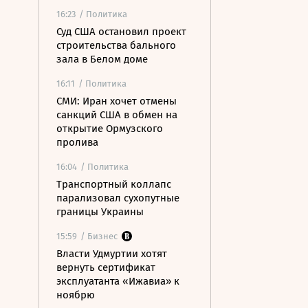
16:23
/ Политика
Суд США остановил проект
строительства бального
зала в Белом доме
16:11
/ Политика
СМИ: Иран хочет отмены
санкций США в обмен на
открытие Ормузского
пролива
16:04
/ Политика
Транспортный коллапс
парализовал сухопутные
границы Украины
15:59
/ Бизнес
Власти Удмуртии хотят
вернуть сертификат
эксплуатанта «Ижавиа» к
ноябрю