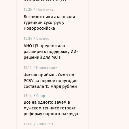
15:25
/ Политика
Беспилотники атаковали
турецкий сухогруз у
Новороссийска
15:24
/ Бизнес
АНО ЦЭ предложила
расширить поддержку ИИ-
решений для МСП
15:15
/ Инвестиции
Чистая прибыль Ozon по
РСБУ за первое полугодие
составила 15 млрд рублей
15:14
/
Спорт
Все на одного: зачем в
мужском теннисе готовят
реформу парного разряда
15:08
/ Финансы