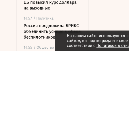
ЦБ повысил курс доллара
на выходные
14:57
/ Политика
Россия предложила БРИКС
объединить усилия в сфере
На нашем сайте используются c
беспилотников
сайтом, вы подтверждаете свое
соответствии с
Политикой в отн
14:55
/ Общество
«Веселый молочник»
Джастас Уолкер сообщил о
скорой депортации из РФ
14:50
/
Город
Городок Форментера стал
самым дорогим на рынке
недвижимости Испании
14:47
/ Политика
«Ведомости» узнали
подробности иска
«Родины» к «Яблоку»