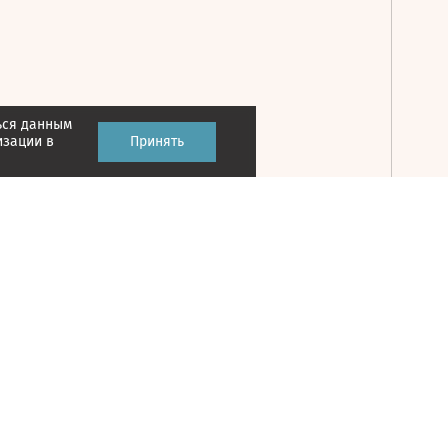
ься данным
Принять
изации в