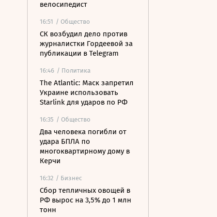
велосипедист
16:51
/ Общество
СК возбудил дело против
журналистки Гордеевой за
публикации в Telegram
16:46
/ Политика
The Atlantic: Маск запретил
Украине использовать
Starlink для ударов по РФ
16:35
/ Общество
Два человека погибли от
удара БПЛА по
многоквартирному дому в
Керчи
16:32
/ Бизнес
Сбор тепличных овощей в
РФ вырос на 3,5% до 1 млн
тонн