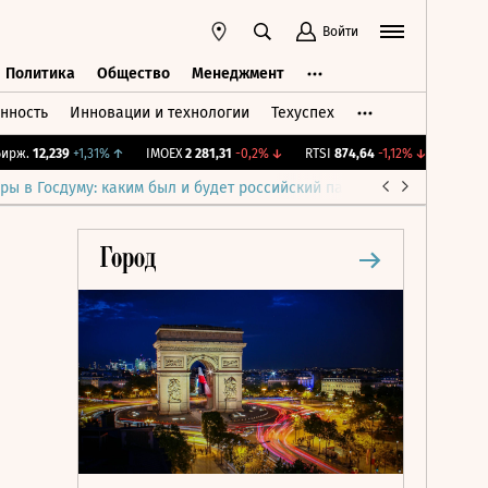
Войти
Политика
Общество
Менеджмент
нность
Инновации и технологии
Техуспех
ть
Политика
Общество
Менеджмент
ж.
12,239
+1,31%
↑
IMOEX
2 281,31
-0,2%
↓
RTSI
874,64
-1,12%
↓
RGBI
115,1
ры в Госдуму: каким был и будет российский парламент
Война н