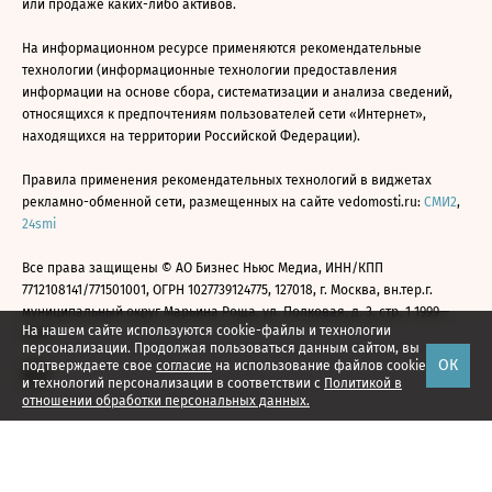
или продаже каких-либо активов.
На информационном ресурсе применяются рекомендательные
технологии (информационные технологии предоставления
информации на основе сбора, систематизации и анализа сведений,
относящихся к предпочтениям пользователей сети «Интернет»,
находящихся на территории Российской Федерации).
Правила применения рекомендательных технологий в виджетах
рекламно-обменной сети, размещенных на сайте vedomosti.ru:
СМИ2
,
24smi
Все права защищены © АО Бизнес Ньюс Медиа, ИНН/КПП
7712108141/771501001, ОГРН 1027739124775, 127018, г. Москва, вн.тер.г.
муниципальный округ Марьина Роща, ул. Полковая, д. 3, стр. 1 1999—
На нашем сайте используются cookie-файлы и технологии
2026
персонализации. Продолжая пользоваться данным сайтом, вы
ОК
подтверждаете свое
согласие
на использование файлов cookie
и технологий персонализации в соответствии с
Политикой в
отношении обработки персональных данных.