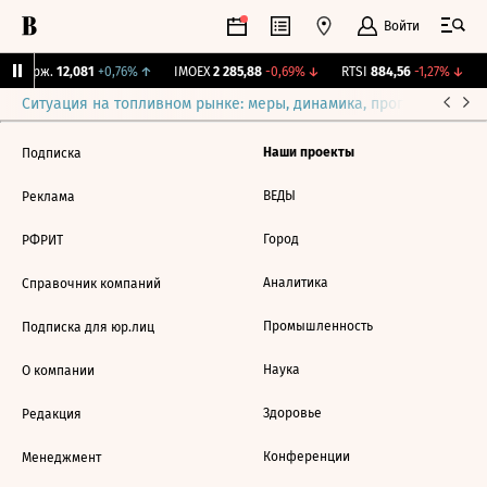
Войти
Y Бирж.
12,081
+0,76%
↑
IMOEX
2 285,88
-0,69%
↓
RTSI
884,56
-1,27%
↓
Ситуация на топливном рынке: меры, динамика, прогнозы
Выб
Наши проекты
Подписка
ВЕДЫ
Реклама
Город
РФРИТ
Аналитика
Справочник компаний
Промышленность
Подписка для юр.лиц
Наука
О компании
Здоровье
Редакция
Конференции
Менеджмент