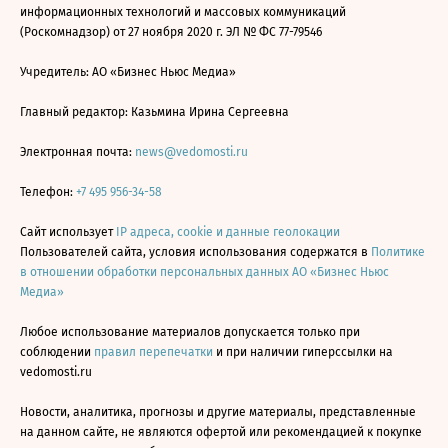
информационных технологий и массовых коммуникаций
(Роскомнадзор) от 27 ноября 2020 г. ЭЛ № ФС 77-79546
Учредитель: АО «Бизнес Ньюс Медиа»
Главный редактор: Казьмина Ирина Сергеевна
Электронная почта:
news@vedomosti.ru
Телефон:
+7 495 956-34-58
Сайт использует
IP адреса, cookie и данные геолокации
Пользователей сайта, условия использования содержатся в
Политике
в отношении обработки персональных данных АО «Бизнес Ньюс
Медиа»
Любое использование материалов допускается только при
соблюдении
правил перепечатки
и при наличии гиперссылки на
vedomosti.ru
Новости, аналитика, прогнозы и другие материалы, представленные
на данном сайте, не являются офертой или рекомендацией к покупке