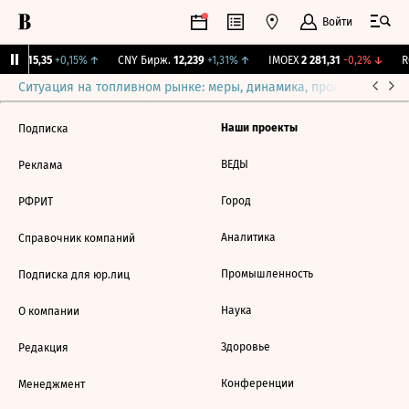
Войти
GBI
115,35
+0,15%
↑
CNY Бирж.
12,239
+1,31%
↑
IMOEX
2 281,31
-0,2%
↓
RG
Ситуация на топливном рынке: меры, динамика, прогнозы
Выб
Наши проекты
Подписка
ВЕДЫ
Реклама
Город
РФРИТ
Аналитика
Справочник компаний
Промышленность
Подписка для юр.лиц
Наука
О компании
Здоровье
Редакция
Конференции
Менеджмент