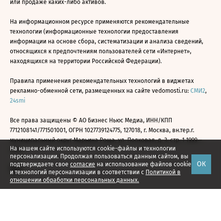
или продаже каких-либо активов.
На информационном ресурсе применяются рекомендательные
технологии (информационные технологии предоставления
информации на основе сбора, систематизации и анализа сведений,
относящихся к предпочтениям пользователей сети «Интернет»,
находящихся на территории Российской Федерации).
Правила применения рекомендательных технологий в виджетах
рекламно-обменной сети, размещенных на сайте vedomosti.ru:
СМИ2
,
24smi
Все права защищены © АО Бизнес Ньюс Медиа, ИНН/КПП
7712108141/771501001, ОГРН 1027739124775, 127018, г. Москва, вн.тер.г.
муниципальный округ Марьина Роща, ул. Полковая, д. 3, стр. 1 1999—
На нашем сайте используются cookie-файлы и технологии
2026
персонализации. Продолжая пользоваться данным сайтом, вы
ОК
подтверждаете свое
согласие
на использование файлов cookie
и технологий персонализации в соответствии с
Политикой в
отношении обработки персональных данных.