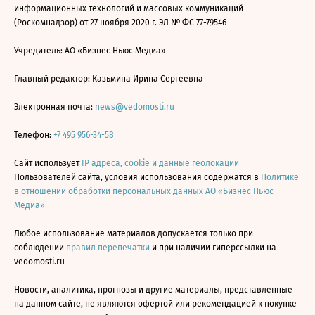
информационных технологий и массовых коммуникаций
(Роскомнадзор) от 27 ноября 2020 г. ЭЛ № ФС 77-79546
Учредитель: АО «Бизнес Ньюс Медиа»
Главный редактор: Казьмина Ирина Сергеевна
Электронная почта:
news@vedomosti.ru
Телефон:
+7 495 956-34-58
Сайт использует
IP адреса, cookie и данные геолокации
Пользователей сайта, условия использования содержатся в
Политике
в отношении обработки персональных данных АО «Бизнес Ньюс
Медиа»
Любое использование материалов допускается только при
соблюдении
правил перепечатки
и при наличии гиперссылки на
vedomosti.ru
Новости, аналитика, прогнозы и другие материалы, представленные
на данном сайте, не являются офертой или рекомендацией к покупке