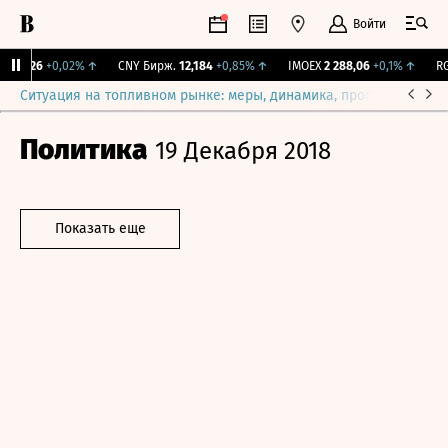
Войти
115,26
+0,02%
↑
CNY Бирж.
12,184
+0,85%
↑
IMOEX
2 288,06
+0,1%
↑
RGB
Ситуация на топливном рынке: меры, динамика, прогнозы
Выб
Политика
19 Декабря 2018
Показать еще