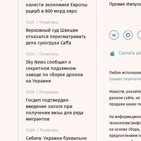
Премия Импул
нанести экономике Европы
ущерб в 800 млрд евро
12:35
/ Политика
Верховный суд Швеции
отказался пересматривать
дело сухогруза Caffa
Скачать дл
12:34
/ Политика
Sky News сообщил о
секретном подземном
Любое использов
заводе по сборке дронов
правил перепеч
на Украине
Новости, аналити
12:26
/ Политика
данном сайте, не
Госдеп подтвердил
продаже каких-л
введение залога при
получении визы для ряда
На информацион
мигрантов
технологии (инф
на основе сбора,
12:09
/ Политика
предпочтениям п
Сибига: Украина буквально