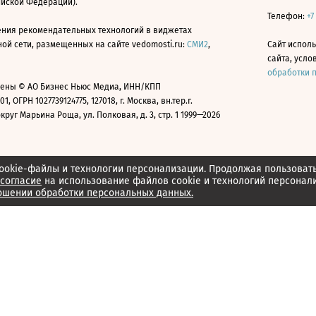
ийской Федерации).
Телефон:
+7
ния рекомендательных технологий в виджетах
й сети, размещенных на сайте vedomosti.ru:
СМИ2
,
Сайт испол
сайта, усл
обработки 
ены © АО Бизнес Ньюс Медиа, ИНН/КПП
01, ОГРН 1027739124775, 127018, г. Москва, вн.тер.г.
уг Марьина Роща, ул. Полковая, д. 3, стр. 1 1999—2026
ookie-файлы и технологии персонализации. Продолжая пользоват
согласие
на использование файлов cookie и технологий персонал
ошении обработки персональных данных.