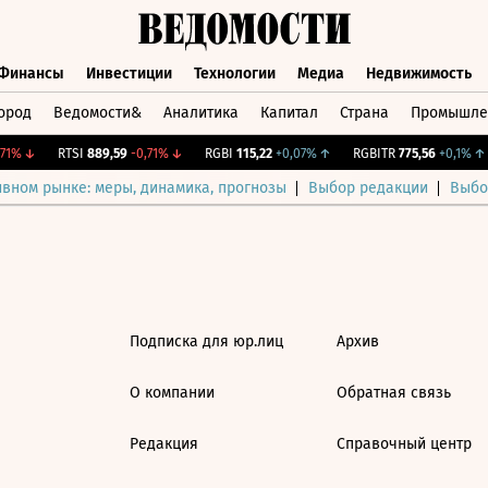
Финансы
Инвестиции
Технологии
Медиа
Недвижимость
ород
Ведомости&
Аналитика
Капитал
Страна
Промышле
а
Финансы
Инвестиции
Технологии
Медиа
Недвижимос
1%
↓
RTSI
889,59
-0,71%
↓
RGBI
115,22
+0,07%
↑
RGBITR
775,56
+0,1%
↑
ивном рынке: меры, динамика, прогнозы
Выбор редакции
Выбо
Подписка для юр.лиц
Архив
О компании
Обратная связь
Редакция
Справочный центр