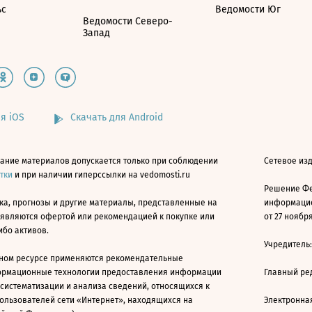
ьс
Ведомости Юг
Ведомости Северо-
Запад
я iOS
Скачать для Android
ание материалов допускается только при соблюдении
Сетевое изд
атки
и при наличии гиперссылки на vedomosti.ru
Решение Фе
ка, прогнозы и другие материалы, представленные на
информацио
 являются офертой или рекомендацией к покупке или
от 27 ноября
ибо активов.
Учредитель
ном ресурсе применяются рекомендательные
ормационные технологии предоставления информации
Главный ре
 систематизации и анализа сведений, относящихся к
ользователей сети «Интернет», находящихся на
Электронна