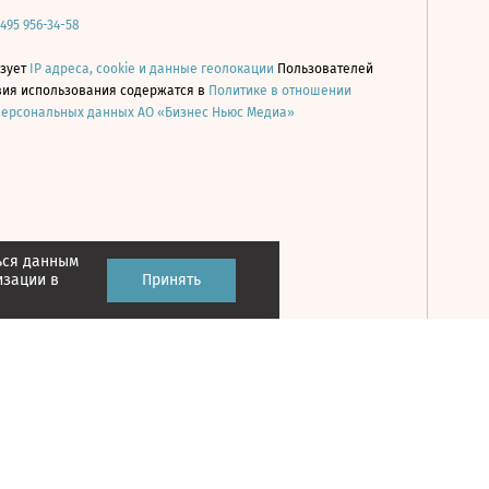
 495 956-34-58
ьзует
IP адреса, cookie и данные геолокации
Пользователей
овия использования содержатся в
Политике в отношении
персональных данных АО «Бизнес Ньюс Медиа»
ься данным
Принять
изации в