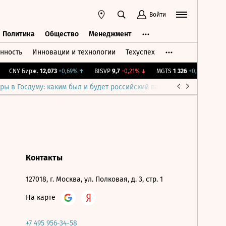
Войти
Политика
Общество
Менеджмент
нность
Инновации и технологии
Техуспех
ть
Политика
Общество
Менеджмент
CNY Бирж.
12,073
+0,69%
↑
BISVP
9,7
-0,21%
↓
MGTS
1 326
+0,91%
↑
I
ры в Госдуму: каким был и будет российский парламент
Война н
Контакты
127018, г. Москва, ул. Полковая, д. 3, стр. 1
На карте
+7 495 956-34-58