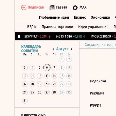
Подписка
Газета
MAX
Глобальные идеи
Бизнес
Экономика
ВЕДЫ
Правила торговли
Идеи управления
Г
Глобальные идеи
Бизнес
Экономик
73
+0,69%
↑
BISVP
9,7
-0,21%
↓
MGTS
1 326
+0,91%
↑
IMOEX
2 285,37
-0,7
Ситуация на топл
КАЛЕНДАРЬ
Август
СОБЫТИЙ
Пн
Вт
Ср
Чт
Пт
Сб
Вс
1
2
3
4
5
6
7
8
9
10
11
12
13
14
15
16
Подписка
17
18
19
20
21
22
23
24
25
26
27
28
29
30
Реклама
31
РФРИТ
6 августа 2026