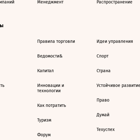
мпаний
Менеджмент
Распространение
ты
Правила торговли
Идеи управления
Ведомости&
Спорт
Капитал
Страна
ть
Инновации и
Устойчивое развити
технологии
Право
Как потратить
Думай
Туризм
Техуспех
Форум