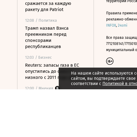
территории Росс
сражается за каждую
ракету для Patriot
Правила примене
рекламно-обменно
12:08
/ Политика
INFOX
,
24smi
Трамп назвал Вэнса
преемником перед
Все права защищ
спонсорами
7712108141/7715010
республиканцев
муниципальный окр
12:03
/ Бизнес
Reuters: запасы газа в ЕС
опустились до самого
На нашем сайте используются c
низкого с 2011 года уровня
сайтом, вы подтверждаете свое
соответствии с
Политикой в отн
12:00
/ Мнения
Республика впечатлений
11:47
/
Город
Канатные дороги не спасли
столицу Мадагаскара от
пробок
11:43
/ Общество