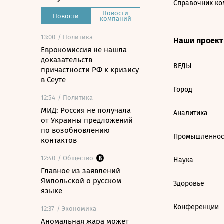
Справочник ко
Новости
Новости
компаний
13:00
/ Политика
Наши проек
Еврокомиссия не нашла
доказательств
ВЕДЫ
причастности РФ к кризису
в Сеуте
Город
12:54
/ Политика
МИД: Россия не получала
Аналитика
от Украины предложений
по возобновлению
Промышленнос
контактов
12:40
/ Общество
Наука
Главное из заявлений
Ямпольской о русском
Здоровье
языке
Конференции
12:37
/ Экономика
Аномальная жара может