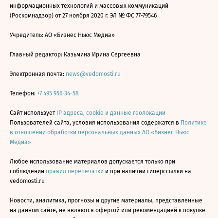
информационных технологий и массовых коммуникаций
(Роскомнадзор) от 27 ноября 2020 г. ЭЛ № ФС 77-79546
Учредитель: АО «Бизнес Ньюс Медиа»
Главный редактор: Казьмина Ирина Сергеевна
Электронная почта:
news@vedomosti.ru
Телефон:
+7 495 956-34-58
Сайт использует
IP адреса, cookie и данные геолокации
Пользователей сайта, условия использования содержатся в
Политике
в отношении обработки персональных данных АО «Бизнес Ньюс
Медиа»
Любое использование материалов допускается только при
соблюдении
правил перепечатки
и при наличии гиперссылки на
vedomosti.ru
Новости, аналитика, прогнозы и другие материалы, представленные
на данном сайте, не являются офертой или рекомендацией к покупке