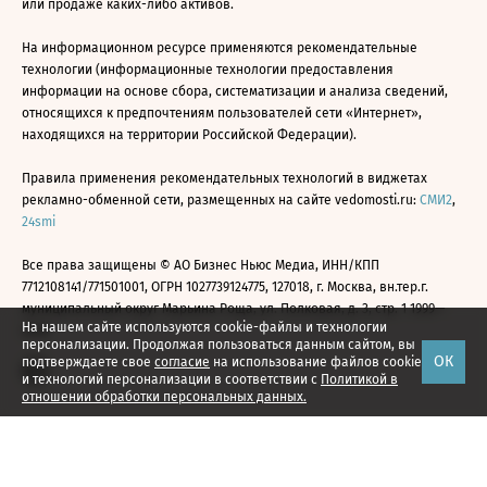
или продаже каких-либо активов.
На информационном ресурсе применяются рекомендательные
технологии (информационные технологии предоставления
информации на основе сбора, систематизации и анализа сведений,
относящихся к предпочтениям пользователей сети «Интернет»,
находящихся на территории Российской Федерации).
Правила применения рекомендательных технологий в виджетах
рекламно-обменной сети, размещенных на сайте vedomosti.ru:
СМИ2
,
24smi
Все права защищены © АО Бизнес Ньюс Медиа, ИНН/КПП
7712108141/771501001, ОГРН 1027739124775, 127018, г. Москва, вн.тер.г.
муниципальный округ Марьина Роща, ул. Полковая, д. 3, стр. 1 1999—
На нашем сайте используются cookie-файлы и технологии
2026
персонализации. Продолжая пользоваться данным сайтом, вы
ОК
подтверждаете свое
согласие
на использование файлов cookie
и технологий персонализации в соответствии с
Политикой в
отношении обработки персональных данных.