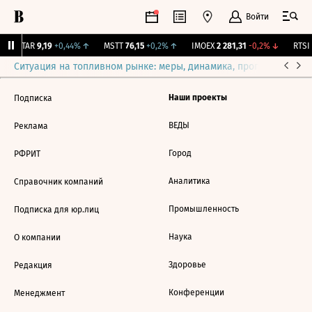
Войти
UTAR
9,19
+0,44%
↑
MSTT
76,15
+0,2%
↑
IMOEX
2 281,31
-0,2%
↓
RTSI
Ситуация на топливном рынке: меры, динамика, прогнозы
Выб
Наши проекты
Подписка
ВЕДЫ
Реклама
Город
РФРИТ
Аналитика
Справочник компаний
Промышленность
Подписка для юр.лиц
Наука
О компании
Здоровье
Редакция
Конференции
Менеджмент