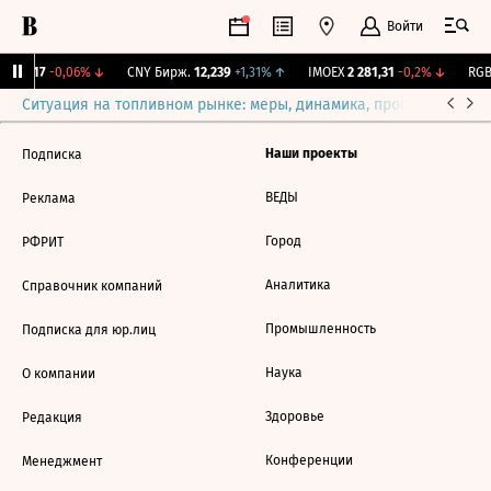
Войти
I
115,17
-0,06%
↓
CNY Бирж.
12,239
+1,31%
↑
IMOEX
2 281,31
-0,2%
↓
RGBI
Ситуация на топливном рынке: меры, динамика, прогнозы
Выб
Наши проекты
Подписка
ВЕДЫ
Реклама
Город
РФРИТ
Аналитика
Справочник компаний
Промышленность
Подписка для юр.лиц
Наука
О компании
Здоровье
Редакция
Конференции
Менеджмент