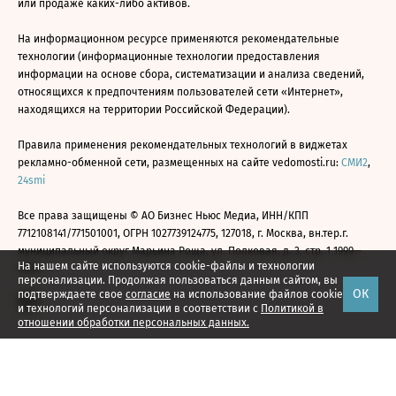
или продаже каких-либо активов.
На информационном ресурсе применяются рекомендательные
технологии (информационные технологии предоставления
информации на основе сбора, систематизации и анализа сведений,
относящихся к предпочтениям пользователей сети «Интернет»,
находящихся на территории Российской Федерации).
Правила применения рекомендательных технологий в виджетах
рекламно-обменной сети, размещенных на сайте vedomosti.ru:
СМИ2
,
24smi
Все права защищены © АО Бизнес Ньюс Медиа, ИНН/КПП
7712108141/771501001, ОГРН 1027739124775, 127018, г. Москва, вн.тер.г.
муниципальный округ Марьина Роща, ул. Полковая, д. 3, стр. 1 1999—
На нашем сайте используются cookie-файлы и технологии
2026
персонализации. Продолжая пользоваться данным сайтом, вы
ОК
подтверждаете свое
согласие
на использование файлов cookie
и технологий персонализации в соответствии с
Политикой в
отношении обработки персональных данных.