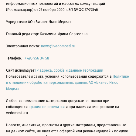
информационных технологий и массовых коммуникаций
(Роскомнадзор) от 27 ноября 2020 г. ЭЛ № ФС 77-79546
Учредитель: АО «Бизнес Ньюс Медиа»
Главный редактор: Казьмина Ирина Сергеевна
Электронная почта:
news@vedomosti.ru
Телефон:
+7 495 956-34-58
Сайт использует
IP адреса, cookie и данные геолокации
Пользователей сайта, условия использования содержатся в
Политике
в отношении обработки персональных данных АО «Бизнес Ньюс
Медиа»
Любое использование материалов допускается только при
соблюдении
правил перепечатки
и при наличии гиперссылки на
vedomosti.ru
Новости, аналитика, прогнозы и другие материалы, представленные
на данном сайте, не являются офертой или рекомендацией к покупке