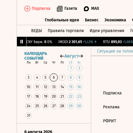
Подписка
Газета
MAX
Глобальные идеи
Бизнес
Экономика
ВЕДЫ
Правила торговли
Идеи управления
Г
Глобальные идеи
Бизнес
Экономик
5
+0,26%
↑
CNY Бирж.
0
0%
IMOEX
2 301,65
+1,43%
↑
RTSI
895,93
+1,68%
Ситуация на топл
КАЛЕНДАРЬ
Август
СОБЫТИЙ
Пн
Вт
Ср
Чт
Пт
Сб
Вс
1
2
3
4
5
6
7
8
9
10
11
12
13
14
15
16
Подписка
17
18
19
20
21
22
23
24
25
26
27
28
29
30
Реклама
31
РФРИТ
6 августа 2026