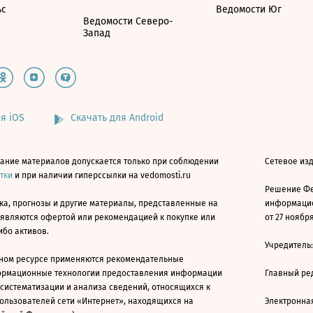
ьс
Ведомости Юг
Ведомости Северо-
Запад
я iOS
Скачать для Android
ание материалов допускается только при соблюдении
Сетевое изд
атки
и при наличии гиперссылки на vedomosti.ru
Решение Фе
ка, прогнозы и другие материалы, представленные на
информацио
 являются офертой или рекомендацией к покупке или
от 27 ноября
ибо активов.
Учредитель
ном ресурсе применяются рекомендательные
ормационные технологии предоставления информации
Главный ре
 систематизации и анализа сведений, относящихся к
ользователей сети «Интернет», находящихся на
Электронна