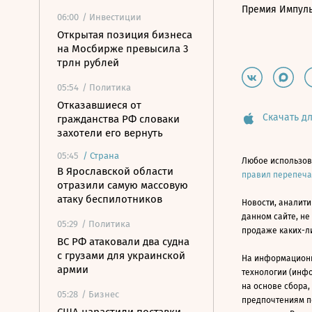
Премия Импул
06:00
/ Инвестиции
Открытая позиция бизнеса
на Мосбирже превысила 3
трлн рублей
05:54
/ Политика
Отказавшиеся от
Скачать дл
гражданства РФ словаки
захотели его вернуть
05:45
/
Страна
Любое использов
В Ярославской области
правил перепеч
отразили самую массовую
атаку беспилотников
Новости, аналити
данном сайте, не
05:29
/ Политика
продаже каких-л
ВС РФ атаковали два судна
с грузами для украинской
На информацион
армии
технологии (инф
на основе сбора,
05:28
/ Бизнес
предпочтениям п