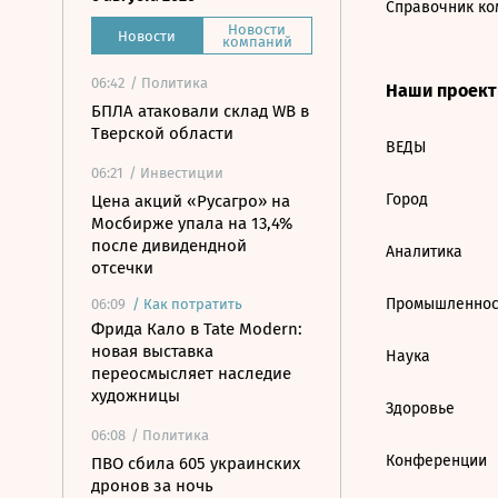
Справочник ко
Новости
Новости
компаний
06:42
/ Политика
Наши проек
БПЛА атаковали склад WB в
Тверской области
ВЕДЫ
06:21
/ Инвестиции
Город
Цена акций «Русагро» на
Мосбирже упала на 13,4%
после дивидендной
Аналитика
отсечки
Промышленнос
06:09
/
Как потратить
Фрида Кало в Tate Modern:
новая выставка
Наука
переосмысляет наследие
художницы
Здоровье
06:08
/ Политика
Конференции
ПВО сбила 605 украинских
дронов за ночь