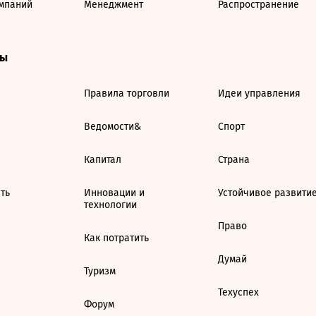
мпаний
Менеджмент
Распространение
ты
Правила торговли
Идеи управления
Ведомости&
Спорт
Капитал
Страна
ть
Инновации и
Устойчивое развити
технологии
Право
Как потратить
Думай
Туризм
Техуспех
Форум