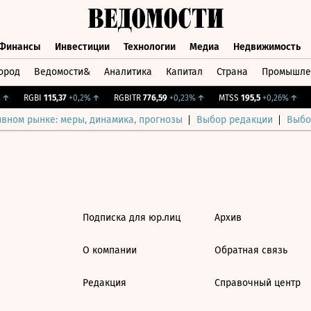
Финансы
Инвестиции
Технологии
Медиа
Недвижимость
ород
Ведомости&
Аналитика
Капитал
Страна
Промышле
а
Финансы
Инвестиции
Технологии
Медиа
Недвижимос
↑
RGBI
115,37
+0,2%
↑
RGBITR
776,59
+0,23%
↑
MTSS
195,5
+0,26%
↑
C
ивном рынке: меры, динамика, прогнозы
Выбор редакции
Выбо
Подписка для юр.лиц
Архив
О компании
Обратная связь
Редакция
Справочный центр