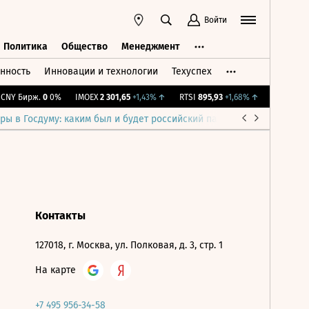
Войти
Политика
Общество
Менеджмент
нность
Инновации и технологии
Техуспех
ть
Политика
Общество
Менеджмент
NY Бирж.
0
0%
IMOEX
2 301,65
+1,43%
↑
RTSI
895,93
+1,68%
↑
RGBI
115,37
ры в Госдуму: каким был и будет российский парламент
Война н
Контакты
127018, г. Москва, ул. Полковая, д. 3, стр. 1
На карте
+7 495 956-34-58