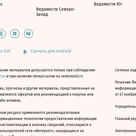
ьс
Ведомости Юг
Ведомости Северо-
Запад
я iOS
Скачать для Android
ание материалов допускается только при соблюдении
Сетевое изд
атки
и при наличии гиперссылки на vedomosti.ru
Решение Фе
ка, прогнозы и другие материалы, представленные на
информацио
 являются офертой или рекомендацией к покупке или
от 27 ноября
ибо активов.
Учредитель
ном ресурсе применяются рекомендательные
ормационные технологии предоставления информации
Главный ре
 систематизации и анализа сведений, относящихся к
ользователей сети «Интернет», находящихся на
Электронна