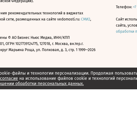
ийской Федерации).
Телефон:
+7
ния рекомендательных технологий в виджетах
й сети, размещенных на сайте vedomosti.ru:
СМИ2
,
Сайт испол
сайта, усл
обработки 
ены © АО Бизнес Ньюс Медиа, ИНН/КПП
01, ОГРН 1027739124775, 127018, г. Москва, вн.тер.г.
уг Марьина Роща, ул. Полковая, д. 3, стр. 1 1999—2026
ookie-файлы и технологии персонализации. Продолжая пользоват
согласие
на использование файлов cookie и технологий персонал
ошении обработки персональных данных.