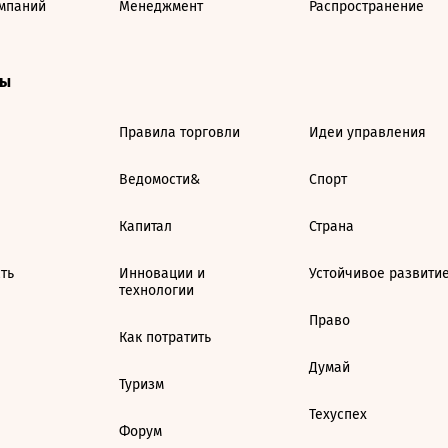
мпаний
Менеджмент
Распространение
ты
Правила торговли
Идеи управления
Ведомости&
Спорт
Капитал
Страна
ть
Инновации и
Устойчивое развити
технологии
Право
Как потратить
Думай
Туризм
Техуспех
Форум