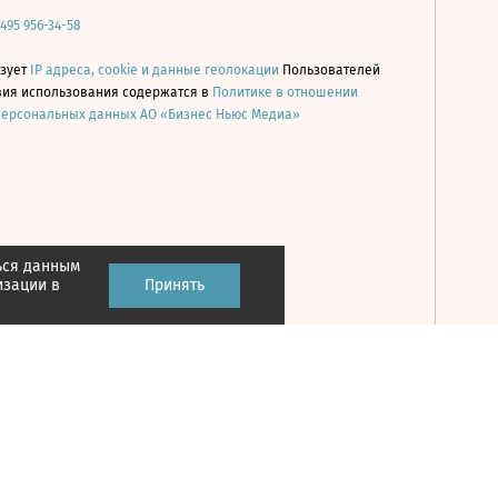
 495 956-34-58
ьзует
IP адреса, cookie и данные геолокации
Пользователей
овия использования содержатся в
Политике в отношении
персональных данных АО «Бизнес Ньюс Медиа»
ься данным
Принять
изации в