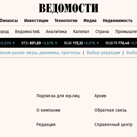
Финансы
Инвестиции
Технологии
Медиа
Недвижимость
ород
Ведомости&
Аналитика
Капитал
Страна
Промышле
а
Финансы
Инвестиции
Технологии
Медиа
Недвижимос
0,83%
↑
RTSI
891,89
+0,83%
↑
RGBI
115,32
+0,07%
↑
RGBITR
776,46
+0,1%
ивном рынке: меры, динамика, прогнозы
Выбор редакции
Выбо
Подписка для юр.лиц
Архив
О компании
Обратная связь
Редакция
Справочный центр