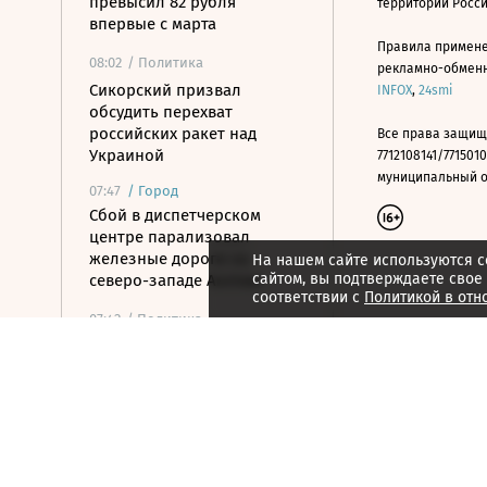
превысил 82 рубля
территории Росс
впервые с марта
Правила примене
08:02
/ Политика
рекламно-обменно
Сикорский призвал
INFOX
,
24smi
обсудить перехват
российских ракет над
Все права защищ
Украиной
7712108141/7715010
муниципальный окр
07:47
/
Город
Сбой в диспетчерском
центре парализовал
железные дороги на
На нашем сайте используются c
сайтом, вы подтверждаете свое
северо-западе Англии
соответствии с
Политикой в отн
07:42
/ Политика
Минобороны сообщило об
уничтожении трех
сухогрузов, перевозивших
снаряды для ВСУ
07:40
/
Город
От переселения к