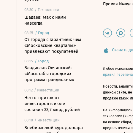
Премия Импул
08:30
/ Технологии
Шадаев: Max с нами
навсегда
08:25
/
Город
От города с гарантией: чем
«Московские кварталы»
Скачать дл
привлекают покупателей
08:15
/
Город
Владислав Овчинский:
Любое использов
«Масштабы городских
правил перепеч
программ грандиозны»
Новости, аналити
08:12
/ Инвестиции
данном сайте, не
Нетто-приток от
продаже каких-л
инвесторов в июле
составил 33,7 млрд рублей
На информацион
технологии (инф
08:10
/ Инвестиции
на основе сбора,
Внебиржевой курс доллара
предпочтениям п