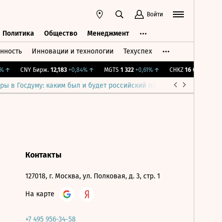
Войти
Политика
Общество
Менеджмент
нность
Инновации и технологии
Техуспех
ть
Политика
Общество
Менеджмент
↑
CNY Бирж.
12,183
+0,84%
↑
MGTS
1 322
+0,61%
↑
CHKZ
16 050
-0,93%
ры в Госдуму: каким был и будет российский парламент
Война н
Контакты
127018, г. Москва, ул. Полковая, д. 3, стр. 1
На карте
+7 495 956-34-58