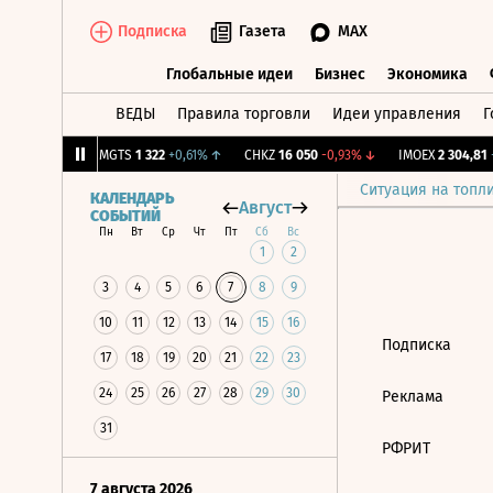
Подписка
Газета
MAX
Глобальные идеи
Бизнес
Экономика
ВЕДЫ
Правила торговли
Идеи управления
Г
Глобальные идеи
Бизнес
Экономик
83
+0,84%
↑
MGTS
1 322
+0,61%
↑
CHKZ
16 050
-0,93%
↓
IMOEX
2 304,81
+
Ситуация на топл
КАЛЕНДАРЬ
Август
СОБЫТИЙ
Пн
Вт
Ср
Чт
Пт
Сб
Вс
1
2
3
4
5
6
7
8
9
10
11
12
13
14
15
16
Подписка
17
18
19
20
21
22
23
24
25
26
27
28
29
30
Реклама
31
РФРИТ
7 августа 2026