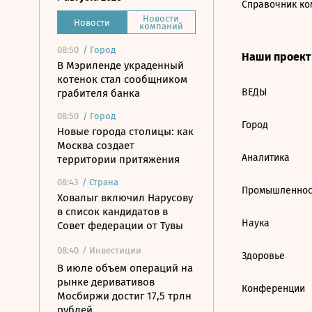
Справочник ко
Новости
Новости
компаний
08:50
/
Город
Наши проек
В Мэриленде украденный
котенок стал сообщником
ВЕДЫ
грабителя банка
08:50
/
Город
Город
Новые города столицы: как
Москва создает
Аналитика
территории притяжения
08:43
/
Страна
Промышленнос
Ховалыг включил Нарусову
в список кандидатов в
Наука
Совет федерации от Тувы
08:40
/ Инвестиции
Здоровье
В июле объем операций на
рынке деривативов
Конференции
Мосбиржи достиг 17,5 трлн
рублей