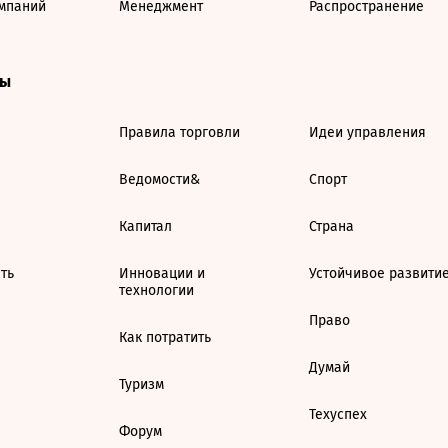
мпаний
Менеджмент
Распространение
ты
Правила торговли
Идеи управления
Ведомости&
Спорт
Капитал
Страна
ть
Инновации и
Устойчивое развити
технологии
Право
Как потратить
Думай
Туризм
Техуспех
Форум