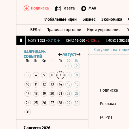
Подписка
Газета
MAX
Глобальные идеи
Бизнес
Экономика
ВЕДЫ
Правила торговли
Идеи управления
Г
Глобальные идеи
Бизнес
Экономик
179
+0,81%
↑
MGTS
1 322
+0,61%
↑
CHKZ
16 050
-0,93%
↓
IMOEX
2 302,62
Ситуация на топл
КАЛЕНДАРЬ
Август
СОБЫТИЙ
Пн
Вт
Ср
Чт
Пт
Сб
Вс
1
2
3
4
5
6
7
8
9
10
11
12
13
14
15
16
Подписка
17
18
19
20
21
22
23
24
25
26
27
28
29
30
Реклама
31
РФРИТ
7 августа 2026