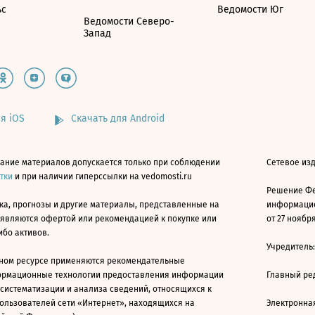
ьс
Ведомости Юг
Ведомости Северо-
Запад
я iOS
Скачать для Android
ание материалов допускается только при соблюдении
Сетевое изд
атки
и при наличии гиперссылки на vedomosti.ru
Решение Фе
ка, прогнозы и другие материалы, представленные на
информацио
 являются офертой или рекомендацией к покупке или
от 27 ноября
ибо активов.
Учредитель
ном ресурсе применяются рекомендательные
ормационные технологии предоставления информации
Главный ре
 систематизации и анализа сведений, относящихся к
ользователей сети «Интернет», находящихся на
Электронна