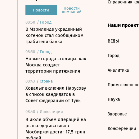
Справочник ко
Новости
Новости
компаний
08:50
/
Город
Наши проек
В Мэриленде украденный
котенок стал сообщником
ВЕДЫ
грабителя банка
08:50
/
Город
Город
Новые города столицы: как
Москва создает
Аналитика
территории притяжения
08:43
/
Страна
Промышленнос
Ховалыг включил Нарусову
в список кандидатов в
Наука
Совет федерации от Тувы
08:40
/ Инвестиции
Здоровье
В июле объем операций на
рынке деривативов
Конференции
Мосбиржи достиг 17,5 трлн
рублей