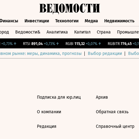
Финансы
Инвестиции
Технологии
Медиа
Недвижимость
ород
Ведомости&
Аналитика
Капитал
Страна
Промышле
а
Финансы
Инвестиции
Технологии
Медиа
Недвижимос
+0,73%
↑
RTSI
891,04
+0,73%
↑
RGBI
115,32
+0,07%
↑
RGBITR
776,45
+0,1%
ивном рынке: меры, динамика, прогнозы
Выбор редакции
Выбо
Подписка для юр.лиц
Архив
О компании
Обратная связь
Редакция
Справочный центр