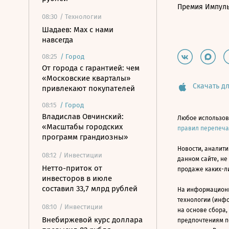
Премия Импул
08:30
/ Технологии
Шадаев: Max с нами
навсегда
08:25
/
Город
От города с гарантией: чем
«Московские кварталы»
Скачать дл
привлекают покупателей
08:15
/
Город
Владислав Овчинский:
Любое использов
«Масштабы городских
правил перепеч
программ грандиозны»
Новости, аналити
08:12
/ Инвестиции
данном сайте, не
Нетто-приток от
продаже каких-л
инвесторов в июле
составил 33,7 млрд рублей
На информацион
технологии (инф
08:10
/ Инвестиции
на основе сбора,
Внебиржевой курс доллара
предпочтениям п