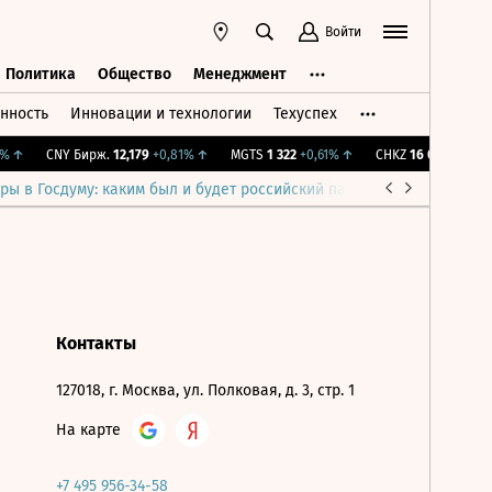
Войти
Политика
Общество
Менеджмент
нность
Инновации и технологии
Техуспех
ть
Политика
Общество
Менеджмент
↑
CNY Бирж.
12,179
+0,81%
↑
MGTS
1 322
+0,61%
↑
CHKZ
16 050
-0,93%
ры в Госдуму: каким был и будет российский парламент
Война н
Контакты
127018, г. Москва, ул. Полковая, д. 3, стр. 1
На карте
+7 495 956-34-58