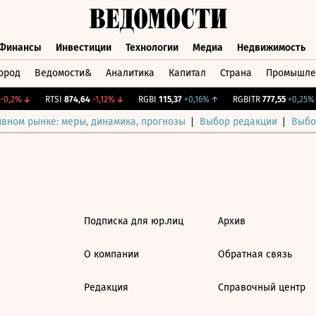
Финансы
Инвестиции
Технологии
Медиа
Недвижимость
ород
Ведомости&
Аналитика
Капитал
Страна
Промышле
а
Финансы
Инвестиции
Технологии
Медиа
Недвижимос
0,2%
↓
RTSI
874,64
-1,12%
↓
RGBI
115,37
+0,16%
↑
RGBITR
777,55
+0,25%
ивном рынке: меры, динамика, прогнозы
Выбор редакции
Выбо
Подписка для юр.лиц
Архив
О компании
Обратная связь
Редакция
Справочный центр