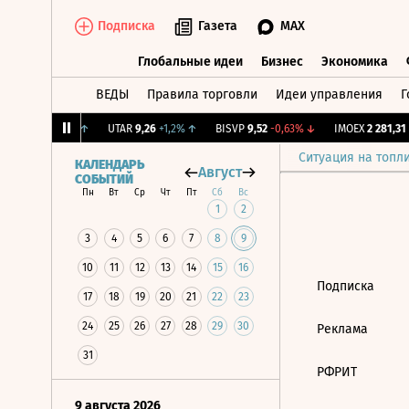
Подписка
Газета
MAX
Глобальные идеи
Бизнес
Экономика
ВЕДЫ
Правила торговли
Идеи управления
Г
Глобальные идеи
Бизнес
Экономик
.
12,239
+1,31%
↑
UTAR
9,26
+1,2%
↑
BISVP
9,52
-0,63%
↓
IMOEX
2 281,31
-
Ситуация на топл
КАЛЕНДАРЬ
Август
СОБЫТИЙ
Пн
Вт
Ср
Чт
Пт
Сб
Вс
1
2
3
4
5
6
7
8
9
10
11
12
13
14
15
16
Подписка
17
18
19
20
21
22
23
24
25
26
27
28
29
30
Реклама
31
РФРИТ
9 августа 2026