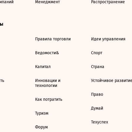
мпаний
Менеджмент
Распространение
ты
Правила торговли
Идеи управления
Ведомости&
Спорт
Капитал
Страна
ть
Инновации и
Устойчивое развити
технологии
Право
Как потратить
Думай
Туризм
Техуспех
Форум