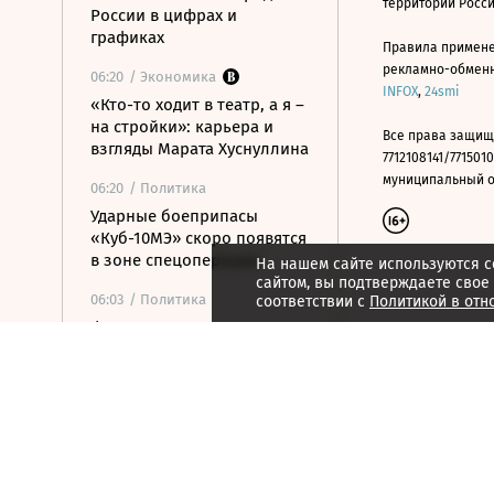
территории Росс
России в цифрах и
графиках
Правила примене
рекламно-обменно
06:20
/ Экономика
INFOX
,
24smi
«Кто-то ходит в театр, а я –
на стройки»: карьера и
Все права защищ
взгляды Марата Хуснуллина
7712108141/7715010
муниципальный окр
06:20
/ Политика
Ударные боеприпасы
«Куб-10МЭ» скоро появятся
в зоне спецоперации
На нашем сайте используются c
сайтом, вы подтверждаете свое
06:03
/ Политика
соответствии с
Политикой в отн
Финляндия отказалась
передавать Украине ракеты
для Patriot
06:00
/
ESG
Экспедиция обнаружила
краснокнижные растения в
горах Карачаево-Черкесии