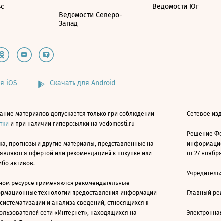
ьс
Ведомости Юг
Ведомости Северо-
Запад
я iOS
Скачать для Android
ание материалов допускается только при соблюдении
Сетевое изд
атки
и при наличии гиперссылки на vedomosti.ru
Решение Фе
ка, прогнозы и другие материалы, представленные на
информацио
 являются офертой или рекомендацией к покупке или
от 27 ноября
ибо активов.
Учредитель
ном ресурсе применяются рекомендательные
ормационные технологии предоставления информации
Главный ре
 систематизации и анализа сведений, относящихся к
ользователей сети «Интернет», находящихся на
Электронна