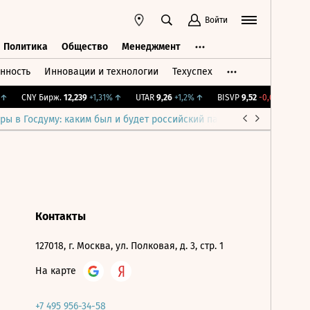
Войти
Политика
Общество
Менеджмент
нность
Инновации и технологии
Техуспех
ть
Политика
Общество
Менеджмент
↑
CNY Бирж.
12,239
+1,31%
↑
UTAR
9,26
+1,2%
↑
BISVP
9,52
-0,63%
↓
I
ры в Госдуму: каким был и будет российский парламент
Война н
Контакты
127018, г. Москва, ул. Полковая, д. 3, стр. 1
На карте
+7 495 956-34-58