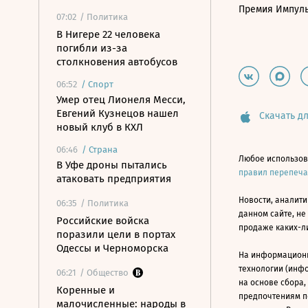
Премия Импул
07:02
/ Политика
В Нигере 22 человека
погибли из-за
столкновения автобусов
06:52
/
Спорт
Умер отец Лионеля Месси,
Евгений Кузнецов нашел
Скачать дл
новый клуб в КХЛ
06:46
/
Страна
Любое использов
В Уфе дроны пытались
правил перепеч
атаковать предприятия
Новости, аналити
06:35
/ Политика
данном сайте, не
Российские войска
продаже каких-л
поразили цели в портах
Одессы и Черноморска
На информацион
технологии (инф
06:21
/ Общество
на основе сбора,
Коренные и
предпочтениям п
малочисленные: народы в