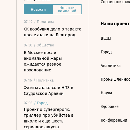
Справочник ко
Новости
Новости
компаний
07:49
/ Политика
Наши проек
СК возбудил дело о теракте
после атаки на Белгород
ВЕДЫ
07:30
/ Общество
Город
В Москве после
аномальной жары
ожидается резкое
Аналитика
похолодание
Промышленнос
07:16
/ Политика
Хуситы атаковали НПЗ в
Наука
Саудовской Аравии
07:03
/
Город
Здоровье
Проект о супергероях,
триллер про убийства в
Конференции
школе и еще шесть
сериалов августа