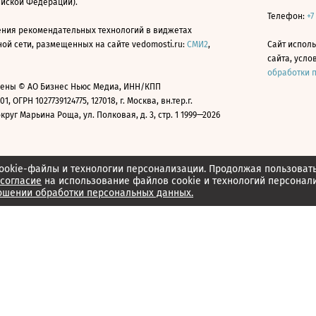
ийской Федерации).
Телефон:
+7
ния рекомендательных технологий в виджетах
й сети, размещенных на сайте vedomosti.ru:
СМИ2
,
Сайт испол
сайта, усл
обработки 
ены © АО Бизнес Ньюс Медиа, ИНН/КПП
01, ОГРН 1027739124775, 127018, г. Москва, вн.тер.г.
уг Марьина Роща, ул. Полковая, д. 3, стр. 1 1999—2026
ookie-файлы и технологии персонализации. Продолжая пользоват
согласие
на использование файлов cookie и технологий персонал
ошении обработки персональных данных.