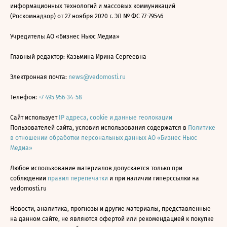
информационных технологий и массовых коммуникаций
(Роскомнадзор) от 27 ноября 2020 г. ЭЛ № ФС 77-79546
Учредитель: АО «Бизнес Ньюс Медиа»
Главный редактор: Казьмина Ирина Сергеевна
Электронная почта:
news@vedomosti.ru
Телефон:
+7 495 956-34-58
Сайт использует
IP адреса, cookie и данные геолокации
Пользователей сайта, условия использования содержатся в
Политике
в отношении обработки персональных данных АО «Бизнес Ньюс
Медиа»
Любое использование материалов допускается только при
соблюдении
правил перепечатки
и при наличии гиперссылки на
vedomosti.ru
Новости, аналитика, прогнозы и другие материалы, представленные
на данном сайте, не являются офертой или рекомендацией к покупке