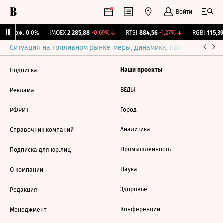
Войти
Y Бирж.
0
0%
IMOEX
2 285,88
-0,69%
↓
RTSI
884,56
-1,27%
↓
RGBI
115,39
Ситуация на топливном рынке: меры, динамика, прогнозы
Выб
Наши проекты
Подписка
ВЕДЫ
Реклама
Город
РФРИТ
Аналитика
Справочник компаний
Промышленность
Подписка для юр.лиц
Наука
О компании
Здоровье
Редакция
Конференции
Менеджмент