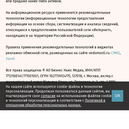
или продаже каких-либо активов.
На информационном ресурсе применяются рекомендательные
технологии (информационные технологии предоставления
информации на основе сбора, систематизации и анализа сведений,
относящихся к предпочтениям пользователей сети «Интернет»,
находящихся на территории Российской Федерации).
Правила применения рекомендательных технологий в виджетах
рекламно-обменной сети, размещенных на сайте vedomosti.ru:
СМИ2
,
24smi
Все права защищены © АО Бизнес Ньюс Медиа, ИНН/КПП
7712108141/771501001, ОГРН 1027739124775, 127018, г. Москва, вн.тер.г.
муниципальный округ Марьина Роща, ул. Полковая, д. 3, стр. 1 1999—
На нашем сайте используются cookie-файлы и технологии
2026
персонализации. Продолжая пользоваться данным сайтом, вы
ОК
подтверждаете свое
согласие
на использование файлов cookie
и технологий персонализации в соответствии с
Политикой в
отношении обработки персональных данных.