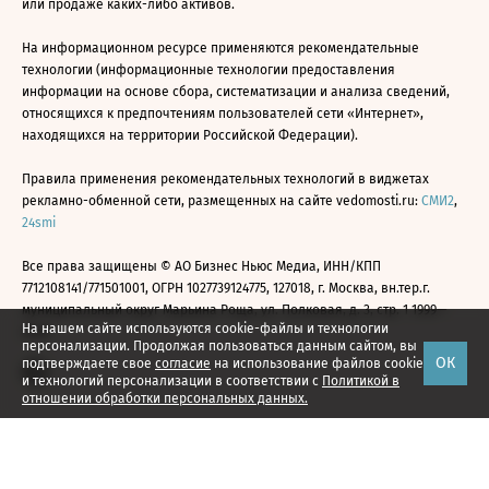
или продаже каких-либо активов.
На информационном ресурсе применяются рекомендательные
технологии (информационные технологии предоставления
информации на основе сбора, систематизации и анализа сведений,
относящихся к предпочтениям пользователей сети «Интернет»,
находящихся на территории Российской Федерации).
Правила применения рекомендательных технологий в виджетах
рекламно-обменной сети, размещенных на сайте vedomosti.ru:
СМИ2
,
24smi
Все права защищены © АО Бизнес Ньюс Медиа, ИНН/КПП
7712108141/771501001, ОГРН 1027739124775, 127018, г. Москва, вн.тер.г.
муниципальный округ Марьина Роща, ул. Полковая, д. 3, стр. 1 1999—
На нашем сайте используются cookie-файлы и технологии
2026
персонализации. Продолжая пользоваться данным сайтом, вы
ОК
подтверждаете свое
согласие
на использование файлов cookie
и технологий персонализации в соответствии с
Политикой в
отношении обработки персональных данных.