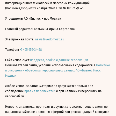
информационных технологий и массовых коммуникаций
(Роскомнадзор) от 27 ноября 2020 г. ЭЛ № ФС 77-79546
Учредитель: АО «Бизнес Ньюс Медиа»
Главный редактор: Казьмина Ирина Сергеевна
Электронная почта:
news@vedomosti.ru
Телефон:
+7 495 956-34-58
Сайт использует
IP адреса, cookie и данные геолокации
Пользователей сайта, условия использования содержатся в
Политике
в отношении обработки персональных данных АО «Бизнес Ньюс
Медиа»
Любое использование материалов допускается только при
соблюдении
правил перепечатки
и при наличии гиперссылки на
vedomosti.ru
Новости, аналитика, прогнозы и другие материалы, представленные
на данном сайте, не являются офертой или рекомендацией к покупке