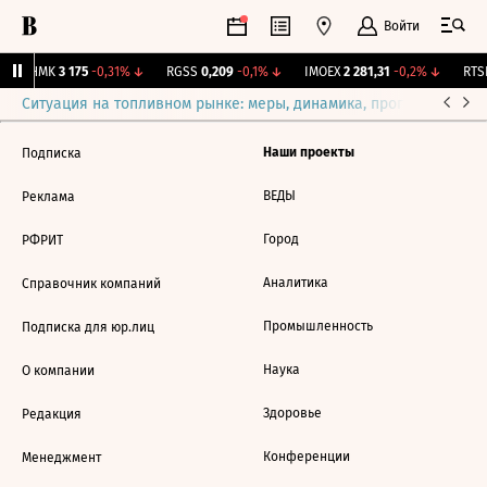
Войти
CHMK
3 175
-0,31%
↓
RGSS
0,209
-0,1%
↓
IMOEX
2 281,31
-0,2%
↓
RTSI
Ситуация на топливном рынке: меры, динамика, прогнозы
Выб
Наши проекты
Подписка
ВЕДЫ
Реклама
Город
РФРИТ
Аналитика
Справочник компаний
Промышленность
Подписка для юр.лиц
Наука
О компании
Здоровье
Редакция
Конференции
Менеджмент