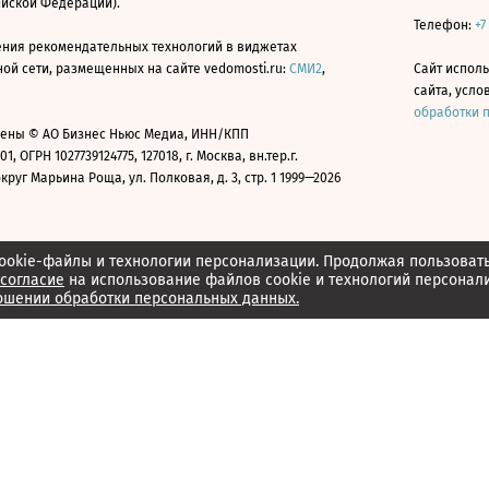
ийской Федерации).
Телефон:
+7
ния рекомендательных технологий в виджетах
й сети, размещенных на сайте vedomosti.ru:
СМИ2
,
Сайт испол
сайта, усл
обработки 
ены © АО Бизнес Ньюс Медиа, ИНН/КПП
01, ОГРН 1027739124775, 127018, г. Москва, вн.тер.г.
уг Марьина Роща, ул. Полковая, д. 3, стр. 1 1999—2026
ookie-файлы и технологии персонализации. Продолжая пользоват
согласие
на использование файлов cookie и технологий персонал
ошении обработки персональных данных.