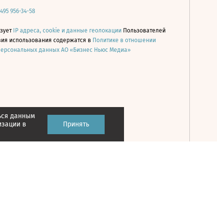
 495 956-34-58
ьзует
IP адреса, cookie и данные геолокации
Пользователей
овия использования содержатся в
Политике в отношении
персональных данных АО «Бизнес Ньюс Медиа»
ься данным
Принять
изации в