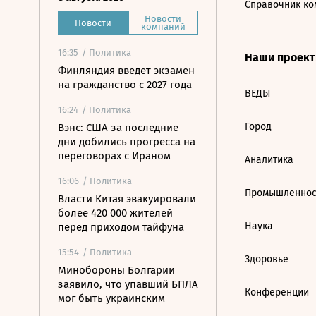
Справочник ко
Новости
Новости
компаний
16:35
/ Политика
Наши проек
Финляндия введет экзамен
на гражданство с 2027 года
ВЕДЫ
16:24
/ Политика
Город
Вэнс: США за последние
дни добились прогресса на
переговорах с Ираном
Аналитика
16:06
/ Политика
Промышленнос
Власти Китая эвакуировали
более 420 000 жителей
Наука
перед приходом тайфуна
15:54
/ Политика
Здоровье
Минобороны Болгарии
заявило, что упавший БПЛА
Конференции
мог быть украинским