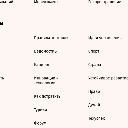
мпаний
Менеджмент
Распространение
ты
Правила торговли
Идеи управления
Ведомости&
Спорт
Капитал
Страна
ть
Инновации и
Устойчивое развити
технологии
Право
Как потратить
Думай
Туризм
Техуспех
Форум