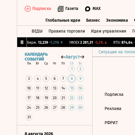
Подписка
Газета
MAX
Глобальные идеи
Бизнес
Экономика
ВЕДЫ
Правила торговли
Идеи управления
Г
Глобальные идеи
Бизнес
Экономик
,48%
↑
CNY Бирж.
12,239
+1,31%
↑
IMOEX
2 281,31
-0,2%
↓
RTSI
874,64
-1
Ситуация на топл
КАЛЕНДАРЬ
Август
СОБЫТИЙ
Пн
Вт
Ср
Чт
Пт
Сб
Вс
1
2
3
4
5
6
7
8
9
10
11
12
13
14
15
16
Подписка
17
18
19
20
21
22
23
24
25
26
27
28
29
30
Реклама
31
РФРИТ
8 августа 2026