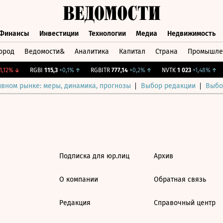
Финансы
Инвестиции
Технологии
Медиа
Недвижимость
ород
Ведомости&
Аналитика
Капитал
Страна
Промышле
а
Финансы
Инвестиции
Технологии
Медиа
Недвижимос
,12%
↓
RGBI
115,3
+0,1%
↑
RGBITR
777,14
+0,2%
↑
NVTK
1 023
+1,48%
↑
ивном рынке: меры, динамика, прогнозы
Выбор редакции
Выбо
Подписка для юр.лиц
Архив
О компании
Обратная связь
Редакция
Справочный центр