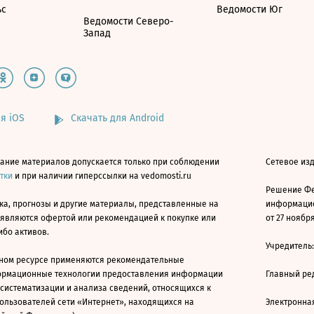
ьс
Ведомости Юг
Ведомости Северо-
Запад
я iOS
Скачать для Android
ание материалов допускается только при соблюдении
Сетевое изд
атки
и при наличии гиперссылки на vedomosti.ru
Решение Фе
ка, прогнозы и другие материалы, представленные на
информацио
 являются офертой или рекомендацией к покупке или
от 27 ноября
ибо активов.
Учредитель
ном ресурсе применяются рекомендательные
ормационные технологии предоставления информации
Главный ре
 систематизации и анализа сведений, относящихся к
ользователей сети «Интернет», находящихся на
Электронна