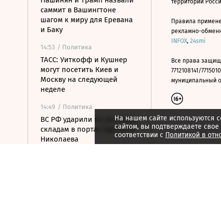
Пашинян и Трамп назвали
территории Росс
саммит в Вашингтоне
шагом к миру для Еревана
Правила примене
и Баку
рекламно-обменно
INFOX
,
24smi
14:53
/ Политика
ТАСС: Уиткофф и Кушнер
Все права защищ
могут посетить Киев и
7712108141/7715010
Москву на следующей
муниципальный окр
неделе
14:49
/ Политика
На нашем сайте используются c
ВС РФ ударили по военным
сайтом, вы подтверждаете свое
складам в портах Одессы и
соответствии с
Политикой в отн
Николаева
14:41
/ Политика
OpenAI приостановила
выпуск модели Astra из-за
киберугроз
14:25
/ Политика
ОАЭ обвинили Иран в