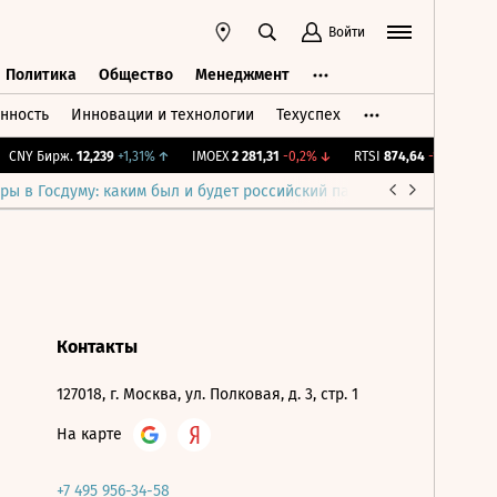
Войти
Политика
Общество
Менеджмент
нность
Инновации и технологии
Техуспех
ть
Политика
Общество
Менеджмент
CNY Бирж.
12,239
+1,31%
↑
IMOEX
2 281,31
-0,2%
↓
RTSI
874,64
-1,12%
↓
ры в Госдуму: каким был и будет российский парламент
Война н
Контакты
127018, г. Москва, ул. Полковая, д. 3, стр. 1
На карте
+7 495 956-34-58