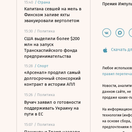
15:40
/
Страна
Премия Импул
Капитана севшей на мель в
Финском заливе яхты
эвакуировали вертолетом
15:30
/ Политика
США выделили более $200
млн на запуск
Скачать дл
Транскаспийского фонда
предпринимательства
15:28
/
Спорт
Любое использов
«Арсенал» продлил самый
правил перепеч
долгосрочный спонсоркий
контракт в истории АПЛ
Новости, аналити
данном сайте, не
15:26
/ Политика
продаже каких-л
Вучич заявил о готовности
поддерживать Украину на
На информацион
пути в ЕС
технологии (инф
на основе сбора,
15:07
/ Политика
предпочтениям п