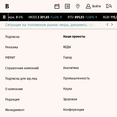
Войти
CNY Бирж.
0
0%
IMOEX
2 301,65
+1,43%
↑
RTSI
895,93
+1,68%
↑
RGBI
115,3
Ситуация на топливном рынке: меры, динамика, прогнозы
Выб
Наши проекты
Подписка
ВЕДЫ
Реклама
Город
РФРИТ
Аналитика
Справочник компаний
Промышленность
Подписка для юр.лиц
Наука
О компании
Здоровье
Редакция
Конференции
Менеджмент