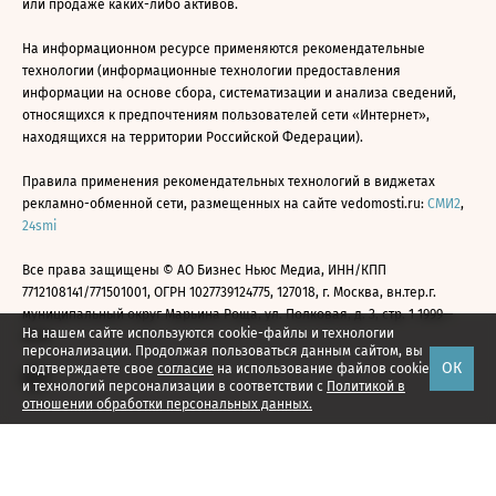
или продаже каких-либо активов.
На информационном ресурсе применяются рекомендательные
технологии (информационные технологии предоставления
информации на основе сбора, систематизации и анализа сведений,
относящихся к предпочтениям пользователей сети «Интернет»,
находящихся на территории Российской Федерации).
Правила применения рекомендательных технологий в виджетах
рекламно-обменной сети, размещенных на сайте vedomosti.ru:
СМИ2
,
24smi
Все права защищены © АО Бизнес Ньюс Медиа, ИНН/КПП
7712108141/771501001, ОГРН 1027739124775, 127018, г. Москва, вн.тер.г.
муниципальный округ Марьина Роща, ул. Полковая, д. 3, стр. 1 1999—
На нашем сайте используются cookie-файлы и технологии
2026
персонализации. Продолжая пользоваться данным сайтом, вы
ОК
подтверждаете свое
согласие
на использование файлов cookie
и технологий персонализации в соответствии с
Политикой в
отношении обработки персональных данных.