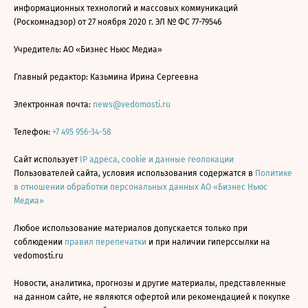
информационных технологий и массовых коммуникаций
(Роскомнадзор) от 27 ноября 2020 г. ЭЛ № ФС 77-79546
Учредитель: АО «Бизнес Ньюс Медиа»
Главный редактор: Казьмина Ирина Сергеевна
Электронная почта:
news@vedomosti.ru
Телефон:
+7 495 956-34-58
Сайт использует
IP адреса, cookie и данные геолокации
Пользователей сайта, условия использования содержатся в
Политике
в отношении обработки персональных данных АО «Бизнес Ньюс
Медиа»
Любое использование материалов допускается только при
соблюдении
правил перепечатки
и при наличии гиперссылки на
vedomosti.ru
Новости, аналитика, прогнозы и другие материалы, представленные
на данном сайте, не являются офертой или рекомендацией к покупке