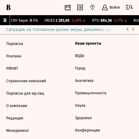
Войти
↓
CNY Бирж.
0
0%
IMOEX
2 285,88
-0,69%
↓
RTSI
884,56
-1,27%
↓
RGB
Ситуация на топливном рынке: меры, динамика, прогнозы
Выб
Наши проекты
Подписка
ВЕДЫ
Реклама
Город
РФРИТ
Аналитика
Справочник компаний
Промышленность
Подписка для юр.лиц
Наука
О компании
Здоровье
Редакция
Конференции
Менеджмент