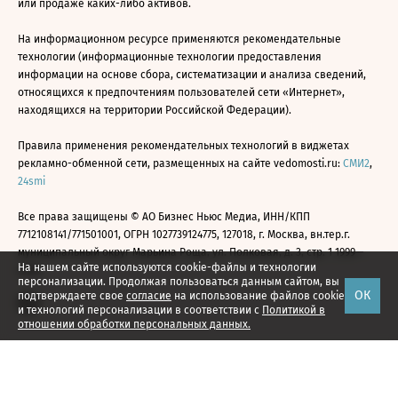
или продаже каких-либо активов.
На информационном ресурсе применяются рекомендательные
технологии (информационные технологии предоставления
информации на основе сбора, систематизации и анализа сведений,
относящихся к предпочтениям пользователей сети «Интернет»,
находящихся на территории Российской Федерации).
Правила применения рекомендательных технологий в виджетах
рекламно-обменной сети, размещенных на сайте vedomosti.ru:
СМИ2
,
24smi
Все права защищены © АО Бизнес Ньюс Медиа, ИНН/КПП
7712108141/771501001, ОГРН 1027739124775, 127018, г. Москва, вн.тер.г.
муниципальный округ Марьина Роща, ул. Полковая, д. 3, стр. 1 1999—
На нашем сайте используются cookie-файлы и технологии
2026
персонализации. Продолжая пользоваться данным сайтом, вы
ОК
подтверждаете свое
согласие
на использование файлов cookie
и технологий персонализации в соответствии с
Политикой в
отношении обработки персональных данных.