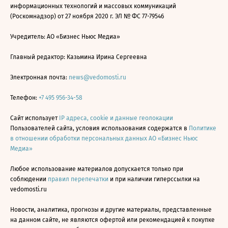
информационных технологий и массовых коммуникаций
(Роскомнадзор) от 27 ноября 2020 г. ЭЛ № ФС 77-79546
Учредитель: АО «Бизнес Ньюс Медиа»
Главный редактор: Казьмина Ирина Сергеевна
Электронная почта:
news@vedomosti.ru
Телефон:
+7 495 956-34-58
Сайт использует
IP адреса, cookie и данные геолокации
Пользователей сайта, условия использования содержатся в
Политике
в отношении обработки персональных данных АО «Бизнес Ньюс
Медиа»
Любое использование материалов допускается только при
соблюдении
правил перепечатки
и при наличии гиперссылки на
vedomosti.ru
Новости, аналитика, прогнозы и другие материалы, представленные
на данном сайте, не являются офертой или рекомендацией к покупке