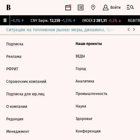
Войти
115,3
+0,1%
↑
CNY Бирж.
12,239
+1,31%
↑
IMOEX
2 281,31
-0,2%
↓
RGBITR
Ситуация на топливном рынке: меры, динамика, прогнозы
Выб
Наши проекты
Подписка
ВЕДЫ
Реклама
Город
РФРИТ
Аналитика
Справочник компаний
Промышленность
Подписка для юр.лиц
Наука
О компании
Здоровье
Редакция
Конференции
Менеджмент