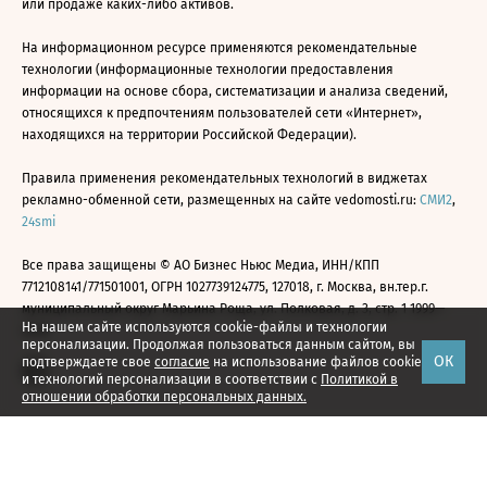
или продаже каких-либо активов.
На информационном ресурсе применяются рекомендательные
технологии (информационные технологии предоставления
информации на основе сбора, систематизации и анализа сведений,
относящихся к предпочтениям пользователей сети «Интернет»,
находящихся на территории Российской Федерации).
Правила применения рекомендательных технологий в виджетах
рекламно-обменной сети, размещенных на сайте vedomosti.ru:
СМИ2
,
24smi
Все права защищены © АО Бизнес Ньюс Медиа, ИНН/КПП
7712108141/771501001, ОГРН 1027739124775, 127018, г. Москва, вн.тер.г.
муниципальный округ Марьина Роща, ул. Полковая, д. 3, стр. 1 1999—
На нашем сайте используются cookie-файлы и технологии
2026
персонализации. Продолжая пользоваться данным сайтом, вы
ОК
подтверждаете свое
согласие
на использование файлов cookie
и технологий персонализации в соответствии с
Политикой в
отношении обработки персональных данных.