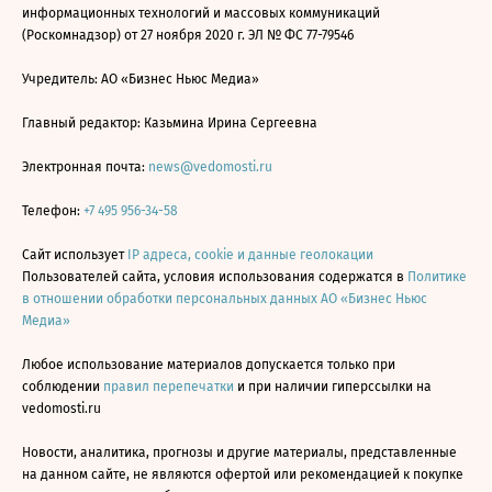
информационных технологий и массовых коммуникаций
(Роскомнадзор) от 27 ноября 2020 г. ЭЛ № ФС 77-79546
Учредитель: АО «Бизнес Ньюс Медиа»
Главный редактор: Казьмина Ирина Сергеевна
Электронная почта:
news@vedomosti.ru
Телефон:
+7 495 956-34-58
Сайт использует
IP адреса, cookie и данные геолокации
Пользователей сайта, условия использования содержатся в
Политике
в отношении обработки персональных данных АО «Бизнес Ньюс
Медиа»
Любое использование материалов допускается только при
соблюдении
правил перепечатки
и при наличии гиперссылки на
vedomosti.ru
Новости, аналитика, прогнозы и другие материалы, представленные
на данном сайте, не являются офертой или рекомендацией к покупке