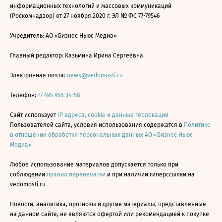
информационных технологий и массовых коммуникаций
(Роскомнадзор) от 27 ноября 2020 г. ЭЛ № ФС 77-79546
Учредитель: АО «Бизнес Ньюс Медиа»
Главный редактор: Казьмина Ирина Сергеевна
Электронная почта:
news@vedomosti.ru
Телефон:
+7 495 956-34-58
Сайт использует
IP адреса, cookie и данные геолокации
Пользователей сайта, условия использования содержатся в
Политике
в отношении обработки персональных данных АО «Бизнес Ньюс
Медиа»
Любое использование материалов допускается только при
соблюдении
правил перепечатки
и при наличии гиперссылки на
vedomosti.ru
Новости, аналитика, прогнозы и другие материалы, представленные
на данном сайте, не являются офертой или рекомендацией к покупке