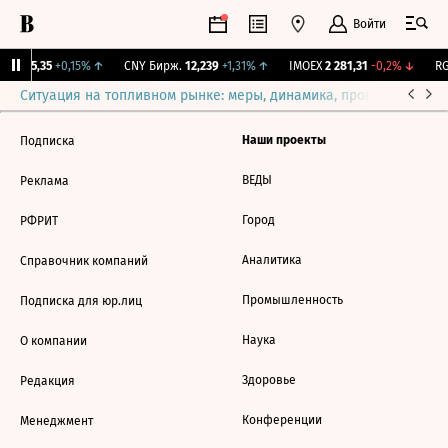
Войти
BI
115,35
+0,15%
↑
CNY Бирж.
12,239
+1,31%
↑
IMOEX
2 281,31
-0,2%
↓
RG
Ситуация на топливном рынке: меры, динамика, прогнозы
Выб
Наши проекты
Подписка
ВЕДЫ
Реклама
Город
РФРИТ
Аналитика
Справочник компаний
Промышленность
Подписка для юр.лиц
Наука
О компании
Здоровье
Редакция
Конференции
Менеджмент