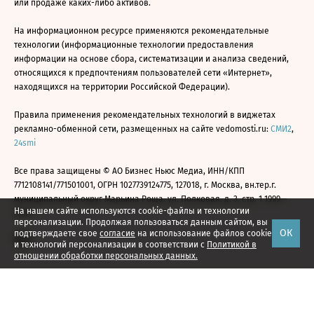
или продаже каких-либо активов.
На информационном ресурсе применяются рекомендательные
технологии (информационные технологии предоставления
информации на основе сбора, систематизации и анализа сведений,
относящихся к предпочтениям пользователей сети «Интернет»,
находящихся на территории Российской Федерации).
Правила применения рекомендательных технологий в виджетах
рекламно-обменной сети, размещенных на сайте vedomosti.ru:
СМИ2
,
24smi
Все права защищены © АО Бизнес Ньюс Медиа, ИНН/КПП
7712108141/771501001, ОГРН 1027739124775, 127018, г. Москва, вн.тер.г.
муниципальный округ Марьина Роща, ул. Полковая, д. 3, стр. 1 1999—
На нашем сайте используются cookie-файлы и технологии
2026
персонализации. Продолжая пользоваться данным сайтом, вы
ОК
подтверждаете свое
согласие
на использование файлов cookie
и технологий персонализации в соответствии с
Политикой в
отношении обработки персональных данных.