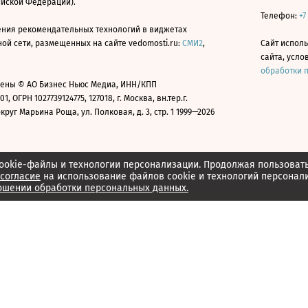
ийской Федерации).
Телефон:
+7
ния рекомендательных технологий в виджетах
й сети, размещенных на сайте vedomosti.ru:
СМИ2
,
Сайт испол
сайта, усл
обработки 
ены © АО Бизнес Ньюс Медиа, ИНН/КПП
01, ОГРН 1027739124775, 127018, г. Москва, вн.тер.г.
уг Марьина Роща, ул. Полковая, д. 3, стр. 1 1999—2026
ookie-файлы и технологии персонализации. Продолжая пользоват
согласие
на использование файлов cookie и технологий персонал
ошении обработки персональных данных.