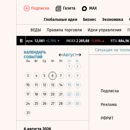
Подписка
Газета
MAX
Глобальные идеи
Бизнес
Экономика
ВЕДЫ
Правила торговли
Идеи управления
Г
Глобальные идеи
Бизнес
Экономик
86%
↑
CNY Бирж.
12,081
+0,76%
↑
IMOEX
2 285,88
-0,69%
↓
RTSI
884,56
-
Ситуация на топл
КАЛЕНДАРЬ
Август
СОБЫТИЙ
Пн
Вт
Ср
Чт
Пт
Сб
Вс
1
2
3
4
5
6
7
8
9
10
11
12
13
14
15
16
Подписка
17
18
19
20
21
22
23
24
25
26
27
28
29
30
Реклама
31
РФРИТ
6 августа 2026