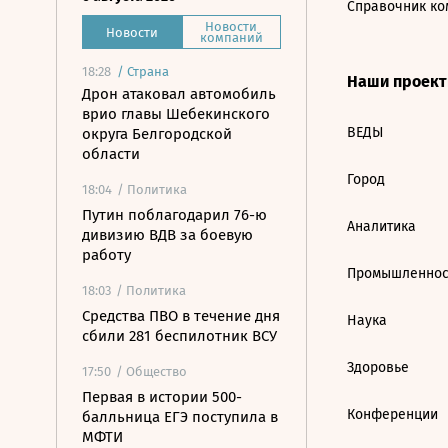
Справочник ко
Новости
Новости
компаний
18:28
/
Страна
Наши проек
Дрон атаковал автомобиль
врио главы Шебекинского
ВЕДЫ
округа Белгородской
области
Город
18:04
/ Политика
Путин поблагодарил 76-ю
Аналитика
дивизию ВДВ за боевую
работу
Промышленнос
18:03
/ Политика
Средства ПВО в течение дня
Наука
сбили 281 беспилотник ВСУ
Здоровье
17:50
/ Общество
Первая в истории 500-
Конференции
балльница ЕГЭ поступила в
МФТИ