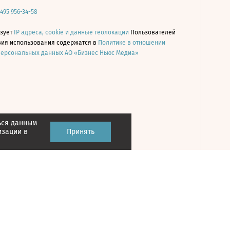
 495 956-34-58
ьзует
IP адреса, cookie и данные геолокации
Пользователей
овия использования содержатся в
Политике в отношении
персональных данных АО «Бизнес Ньюс Медиа»
ься данным
Принять
изации в