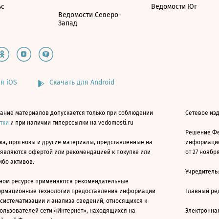
ьс
Ведомости Юг
Ведомости Северо-
Запад
я iOS
Скачать для Android
ание материалов допускается только при соблюдении
Сетевое изд
атки
и при наличии гиперссылки на vedomosti.ru
Решение Фе
ка, прогнозы и другие материалы, представленные на
информацио
 являются офертой или рекомендацией к покупке или
от 27 ноября
ибо активов.
Учредитель
ном ресурсе применяются рекомендательные
ормационные технологии предоставления информации
Главный ре
 систематизации и анализа сведений, относящихся к
ользователей сети «Интернет», находящихся на
Электронна