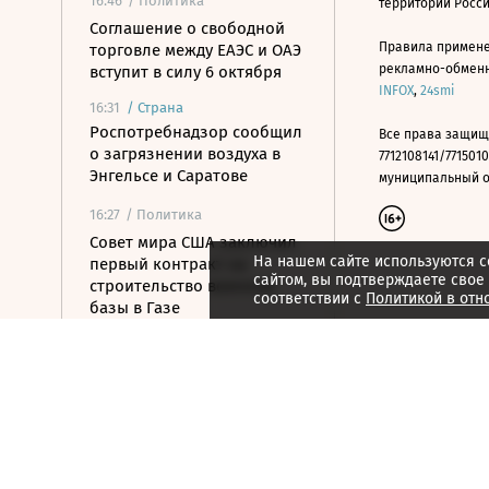
16:46
/ Политика
территории Росс
Соглашение о свободной
Правила примене
торговле между ЕАЭС и ОАЭ
рекламно-обменно
вступит в силу 6 октября
INFOX
,
24smi
16:31
/
Страна
Роспотребнадзор сообщил
Все права защищ
о загрязнении воздуха в
7712108141/7715010
Энгельсе и Саратове
муниципальный окр
16:27
/ Политика
Совет мира США заключил
На нашем сайте используются c
первый контракт на
сайтом, вы подтверждаете свое
строительство военной
соответствии с
Политикой в отн
базы в Газе
16:17
/
Спорт
Топ-трансфер,
сплоченность и яркая
молодежь: почему
«Спартак» может выиграть
РПЛ