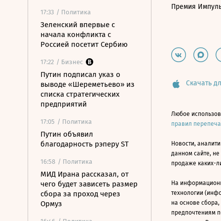
Премия Импул
17:33
/ Политика
Зеленский впервые с
начала конфликта с
Россией посетит Сербию
17:22
/ Бизнес
Путин подписал указ о
Скачать дл
выводе «Шереметьево» из
списка стратегических
предприятий
Любое использов
17:05
/ Политика
правил перепеч
Путин объявил
благодарность рэперу ST
Новости, аналити
данном сайте, не
16:58
/ Политика
продаже каких-л
МИД Ирана рассказал, от
чего будет зависеть размер
На информацион
сбора за проход через
технологии (инф
Ормуз
на основе сбора,
предпочтениям п