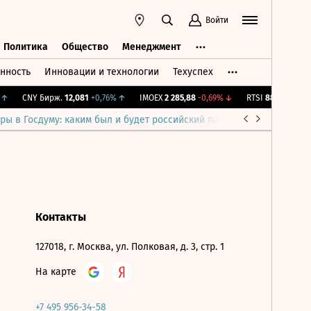
Войти
Политика
Общество
Менеджмент
нность
Инновации и технологии
Техуспех
ть
Политика
Общество
Менеджмент
↑
CNY Бирж.
12,081
+0,76%
↑
IMOEX
2 285,88
-0,69%
↓
RTSI
884,56
-1,27%
ры в Госдуму: каким был и будет российский парламент
Война н
Контакты
127018, г. Москва, ул. Полковая, д. 3, стр. 1
На карте
+7 495 956-34-58