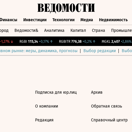
Финансы
Инвестиции
Технологии
Медиа
Недвижимость
ород
Ведомости&
Аналитика
Капитал
Страна
Промышле
а
Финансы
Инвестиции
Технологии
Медиа
Недвижимос
1,27%
↓
RGBI
115,34
+0,17%
↑
RGBITR
776,38
+0,2%
↑
MGKL
2,407
+2,86%
ивном рынке: меры, динамика, прогнозы
Выбор редакции
Выбо
Подписка для юр.лиц
Архив
О компании
Обратная связь
Редакция
Справочный центр