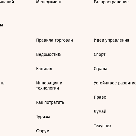
мпаний
Менеджмент
Распространение
ты
Правила торговли
Идеи управления
Ведомости&
Спорт
Капитал
Страна
ть
Инновации и
Устойчивое развити
технологии
Право
Как потратить
Думай
Туризм
Техуспех
Форум