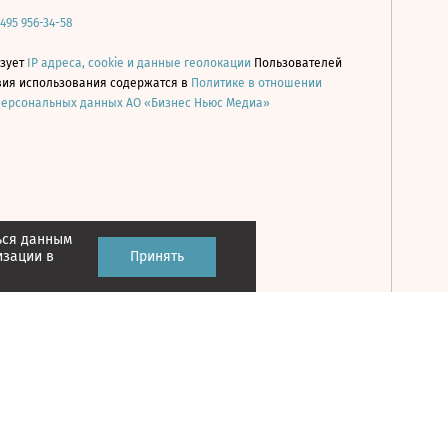
 495 956-34-58
ьзует
IP адреса, cookie и данные геолокации
Пользователей
овия использования содержатся в
Политике в отношении
персональных данных АО «Бизнес Ньюс Медиа»
ься данным
Принять
изации в