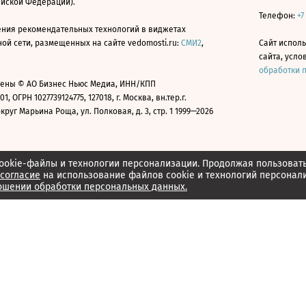
ийской Федерации).
Телефон:
+7
ния рекомендательных технологий в виджетах
й сети, размещенных на сайте vedomosti.ru:
СМИ2
,
Сайт испол
сайта, усл
обработки 
ены © АО Бизнес Ньюс Медиа, ИНН/КПП
01, ОГРН 1027739124775, 127018, г. Москва, вн.тер.г.
уг Марьина Роща, ул. Полковая, д. 3, стр. 1 1999—2026
ookie-файлы и технологии персонализации. Продолжая пользоват
согласие
на использование файлов cookie и технологий персонал
ошении обработки персональных данных.