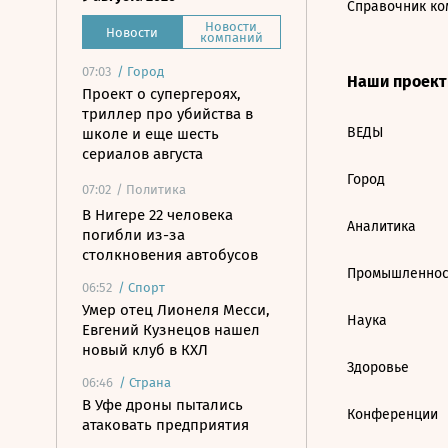
Справочник ко
Новости
Новости
компаний
07:03
/
Город
Наши проек
Проект о супергероях,
триллер про убийства в
ВЕДЫ
школе и еще шесть
сериалов августа
Город
07:02
/ Политика
В Нигере 22 человека
Аналитика
погибли из-за
столкновения автобусов
Промышленнос
06:52
/
Спорт
Умер отец Лионеля Месси,
Наука
Евгений Кузнецов нашел
новый клуб в КХЛ
Здоровье
06:46
/
Страна
В Уфе дроны пытались
Конференции
атаковать предприятия