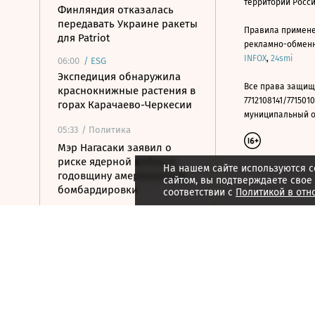
территории Росс
Финляндия отказалась
передавать Украине ракеты
Правила примене
для Patriot
рекламно-обменно
INFOX
,
24smi
06:00
/
ESG
Экспедиция обнаружила
Все права защищ
краснокнижные растения в
7712108141/7715010
горах Карачаево-Черкесии
муниципальный окр
05:33
/ Политика
Мэр Нагасаки заявил о
риске ядерной войны в
На нашем сайте используются c
годовщину американской
сайтом, вы подтверждаете свое
бомбардировки
соответствии с
Политикой в отн
05:10
/ Общество
Минпросвещения
утвердило новый перечень
учебников
04:30
/ Политика
Ночью над Россией сбито