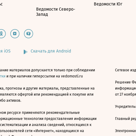
ьс
Ведомости Юг
Ведомости Северо-
Запад
я iOS
Скачать для Android
ание материалов допускается только при соблюдении
Сетевое изд
атки
и при наличии гиперссылки на vedomosti.ru
Решение Фе
ка, прогнозы и другие материалы, представленные на
информацио
 являются офертой или рекомендацией к покупке или
от 27 ноября
ибо активов.
Учредитель
ном ресурсе применяются рекомендательные
ормационные технологии предоставления информации
Главный ре
 систематизации и анализа сведений, относящихся к
ользователей сети «Интернет», находящихся на
Электронна