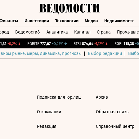
Финансы
Инвестиции
Технологии
Медиа
Недвижимость
ород
Ведомости&
Аналитика
Капитал
Страна
Промышле
а
Финансы
Инвестиции
Технологии
Медиа
Недвижимос
,31
-0,2%
↓
RGBITR
777,67
+0,27%
↑
RTSI
874,64
-1,12%
↓
RGBI
115,38
+0,
ивном рынке: меры, динамика, прогнозы
Выбор редакции
Выбо
Подписка для юр.лиц
Архив
О компании
Обратная связь
Редакция
Справочный центр