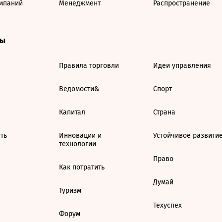
мпаний
Менеджмент
Распространение
ты
Правила торговли
Идеи управления
Ведомости&
Спорт
Капитал
Страна
ть
Инновации и
Устойчивое развити
технологии
Право
Как потратить
Думай
Туризм
Техуспех
Форум