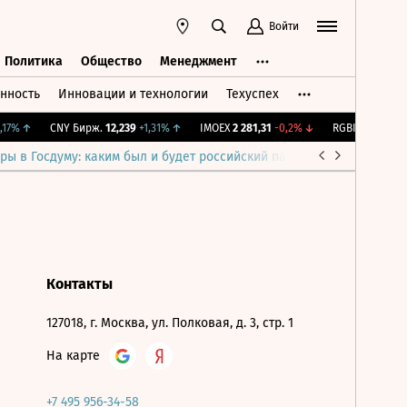
Войти
Политика
Общество
Менеджмент
нность
Инновации и технологии
Техуспех
ть
Политика
Общество
Менеджмент
17%
↑
CNY Бирж.
12,239
+1,31%
↑
IMOEX
2 281,31
-0,2%
↓
RGBITR
777,67
+
ры в Госдуму: каким был и будет российский парламент
Война н
Контакты
127018, г. Москва, ул. Полковая, д. 3, стр. 1
На карте
+7 495 956-34-58