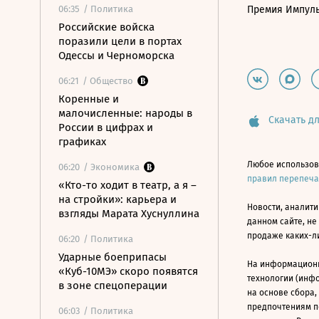
06:35
/ Политика
Премия Импул
Российские войска
поразили цели в портах
Одессы и Черноморска
06:21
/ Общество
Коренные и
малочисленные: народы в
Скачать дл
России в цифрах и
графиках
Любое использов
06:20
/ Экономика
правил перепеч
«Кто-то ходит в театр, а я –
на стройки»: карьера и
Новости, аналити
взгляды Марата Хуснуллина
данном сайте, не
продаже каких-л
06:20
/ Политика
Ударные боеприпасы
На информацион
«Куб-10МЭ» скоро появятся
технологии (инф
в зоне спецоперации
на основе сбора,
предпочтениям п
06:03
/ Политика