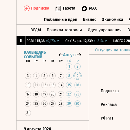
Подписка
Газета
MAX
Глобальные идеи
Бизнес
Экономика
ВЕДЫ
Правила торговли
Идеи управления
Г
Глобальные идеи
Бизнес
Экономик
,64
-1,12%
↓
RGBI
115,38
+0,17%
↑
CNY Бирж.
12,239
+1,31%
↑
IMOEX
2 281
Ситуация на топл
КАЛЕНДАРЬ
Август
СОБЫТИЙ
Пн
Вт
Ср
Чт
Пт
Сб
Вс
1
2
3
4
5
6
7
8
9
10
11
12
13
14
15
16
Подписка
17
18
19
20
21
22
23
24
25
26
27
28
29
30
Реклама
31
РФРИТ
9 августа 2026