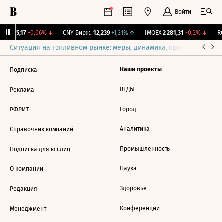
Войти
BI
115,17
-0,06%
↓
CNY Бирж.
12,239
+1,31%
↑
IMOEX
2 281,31
-0,2%
↓
RG
Ситуация на топливном рынке: меры, динамика, прогнозы
Выб
Наши проекты
Подписка
ВЕДЫ
Реклама
Город
РФРИТ
Аналитика
Справочник компаний
Промышленность
Подписка для юр.лиц
Наука
О компании
Здоровье
Редакция
Конференции
Менеджмент