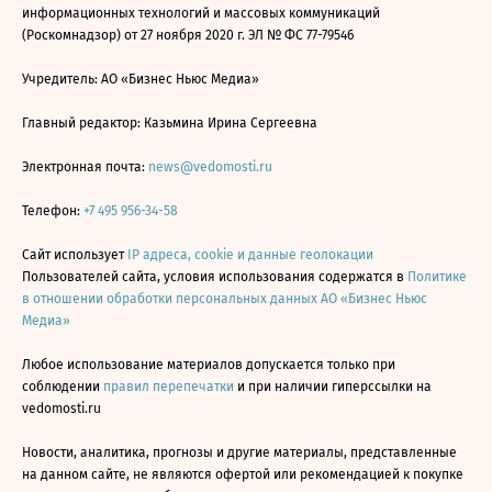
информационных технологий и массовых коммуникаций
(Роскомнадзор) от 27 ноября 2020 г. ЭЛ № ФС 77-79546
Учредитель: АО «Бизнес Ньюс Медиа»
Главный редактор: Казьмина Ирина Сергеевна
Электронная почта:
news@vedomosti.ru
Телефон:
+7 495 956-34-58
Сайт использует
IP адреса, cookie и данные геолокации
Пользователей сайта, условия использования содержатся в
Политике
в отношении обработки персональных данных АО «Бизнес Ньюс
Медиа»
Любое использование материалов допускается только при
соблюдении
правил перепечатки
и при наличии гиперссылки на
vedomosti.ru
Новости, аналитика, прогнозы и другие материалы, представленные
на данном сайте, не являются офертой или рекомендацией к покупке