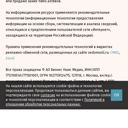
или продаже каких-либо активов.
На информационном ресурсе применяются рекомендательные
технологии (информационные технологии предоставления
информации на основе сбора, систематизации и анализа сведений,
относящихся к предпочтениям пользователей сети «Интернет»,
находящихся на территории Российской Федерации).
Правила применения рекомендательных технологий в виджетах
рекламно-обменной сети, размещенных на сайте vedomosti.ru:
СМИ2
,
24smi
Все права защищены © АО Бизнес Ньюс Медиа, ИНН/КПП
7712108141/771501001, ОГРН 1027739124775, 127018, г. Москва, вн.тер.г.
муниципальный округ Марьина Роща, ул. Полковая, д. 3, стр. 1 1999—
На нашем сайте используются cookie-файлы и технологии
2026
персонализации. Продолжая пользоваться данным сайтом, вы
ОК
подтверждаете свое
согласие
на использование файлов cookie
и технологий персонализации в соответствии с
Политикой в
отношении обработки персональных данных.