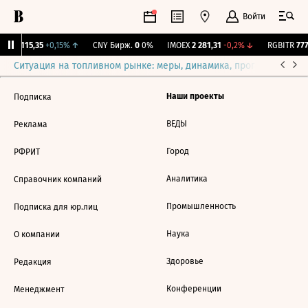
Войти
RGBI
115,35
+0,15%
↑
CNY Бирж.
0
0%
IMOEX
2 281,31
-0,2%
↓
RGBITR
777
Ситуация на топливном рынке: меры, динамика, прогнозы
Выб
Наши проекты
Подписка
ВЕДЫ
Реклама
Город
РФРИТ
Аналитика
Справочник компаний
Промышленность
Подписка для юр.лиц
Наука
О компании
Здоровье
Редакция
Конференции
Менеджмент