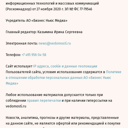
информационных технологий и массовых коммуникаций
(Роскомнадзор) от 27 ноября 2020 г. ЭЛ № ФС 77-79546
Учредитель: АО «Бизнес Ньюс Медиа»
Главный редактор: Казьмина Ирина Сергеевна
Электронная почта:
news@vedomosti.ru
Телефон:
+7 495 956-34-58
Сайт использует
IP адреса, cookie и данные геолокации
Пользователей сайта, условия использования содержатся в
Политике
в отношении обработки персональных данных АО «Бизнес Ньюс
Медиа»
Любое использование материалов допускается только при
соблюдении
правил перепечатки
и при наличии гиперссылки на
vedomosti.ru
Новости, аналитика, прогнозы и другие материалы, представленные
на данном сайте, не являются офертой или рекомендацией к покупке