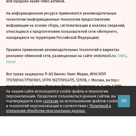
или продаже каких-либо активов.
На информационном ресурсе применяются рекомендательные
технологии (информационные технологии предоставления
информации на основе сбора, систематизации и анализа сведений,
относящихся к предпочтениям пользователей сети «Интернет»,
находящихся на территории Российской Федерации).
Правила применения рекомендательных технологий в виджетах
рекламно-обменной сети, размещенных на сайте vedomosti.ru:
СМИ2
,
24smi
Все права защищены © АО Бизнес Ньюс Медиа, ИНН/КПП
7712108141/771501001, ОГРН 1027739124775, 127018, г. Москва, вн.тер.г.
муниципальный округ Марьина Роща, ул. Полковая, д. 3, стр. 1 1999—
На нашем сайте используются cookie-файлы и технологии
2026
персонализации. Продолжая пользоваться данным сайтом, вы
ОК
подтверждаете свое
согласие
на использование файлов cookie
и технологий персонализации в соответствии с
Политикой в
отношении обработки персональных данных.