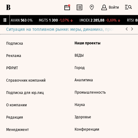
Войти
↑
AVAN
563
0%
MGTS
1 300
-1,07%
↓
IMOEX
2 285,88
-0,69%
↓
RTSI
88
Ситуация на топливном рынке: меры, динамика, прогнозы
Выб
Наши проекты
Подписка
ВЕДЫ
Реклама
Город
РФРИТ
Аналитика
Справочник компаний
Промышленность
Подписка для юр.лиц
Наука
О компании
Здоровье
Редакция
Конференции
Менеджмент