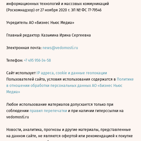
информационных технологий и массовых коммуникаций
(Роскомнадзор) от 27 ноября 2020 г. ЭЛ № ФС 77-79546
Учредитель: АО «Бизнес Ньюс Медиа»
Главный редактор: Казьмина Ирина Сергеевна
Электронная почта:
news@vedomosti.ru
Телефон:
+7 495 956-34-58
Сайт использует
IP адреса, cookie и данные геолокации
Пользователей сайта, условия использования содержатся в
Политике
в отношении обработки персональных данных АО «Бизнес Ньюс
Медиа»
Любое использование материалов допускается только при
соблюдении
правил перепечатки
и при наличии гиперссылки на
vedomosti.ru
Новости, аналитика, прогнозы и другие материалы, представленные
на данном сайте, не являются офертой или рекомендацией к покупке