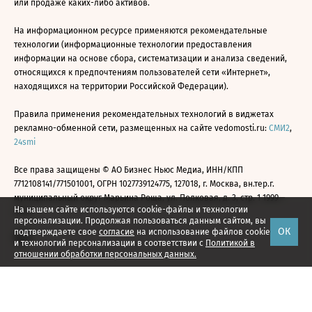
или продаже каких-либо активов.
На информационном ресурсе применяются рекомендательные
технологии (информационные технологии предоставления
информации на основе сбора, систематизации и анализа сведений,
относящихся к предпочтениям пользователей сети «Интернет»,
находящихся на территории Российской Федерации).
Правила применения рекомендательных технологий в виджетах
рекламно-обменной сети, размещенных на сайте vedomosti.ru:
СМИ2
,
24smi
Все права защищены © АО Бизнес Ньюс Медиа, ИНН/КПП
7712108141/771501001, ОГРН 1027739124775, 127018, г. Москва, вн.тер.г.
муниципальный округ Марьина Роща, ул. Полковая, д. 3, стр. 1 1999—
На нашем сайте используются cookie-файлы и технологии
2026
персонализации. Продолжая пользоваться данным сайтом, вы
ОК
подтверждаете свое
согласие
на использование файлов cookie
и технологий персонализации в соответствии с
Политикой в
отношении обработки персональных данных.