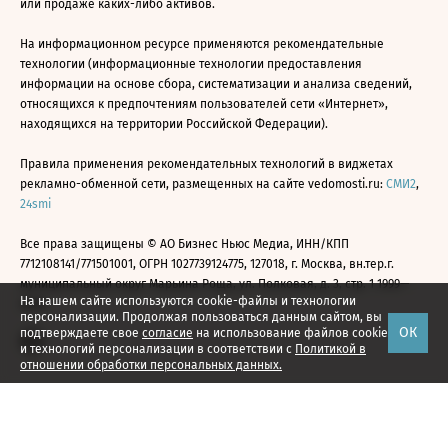
или продаже каких-либо активов.
На информационном ресурсе применяются рекомендательные
технологии (информационные технологии предоставления
информации на основе сбора, систематизации и анализа сведений,
относящихся к предпочтениям пользователей сети «Интернет»,
находящихся на территории Российской Федерации).
Правила применения рекомендательных технологий в виджетах
рекламно-обменной сети, размещенных на сайте vedomosti.ru:
СМИ2
,
24smi
Все права защищены © АО Бизнес Ньюс Медиа, ИНН/КПП
7712108141/771501001, ОГРН 1027739124775, 127018, г. Москва, вн.тер.г.
муниципальный округ Марьина Роща, ул. Полковая, д. 3, стр. 1 1999—
На нашем сайте используются cookie-файлы и технологии
2026
персонализации. Продолжая пользоваться данным сайтом, вы
ОК
подтверждаете свое
согласие
на использование файлов cookie
и технологий персонализации в соответствии с
Политикой в
отношении обработки персональных данных.