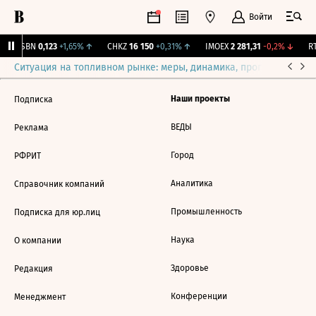
Войти
USBN
0,123
+1,65%
↑
CHKZ
16 150
+0,31%
↑
IMOEX
2 281,31
-0,2%
↓
RT
Ситуация на топливном рынке: меры, динамика, прогнозы
Выб
Наши проекты
Подписка
ВЕДЫ
Реклама
Город
РФРИТ
Аналитика
Справочник компаний
Промышленность
Подписка для юр.лиц
Наука
О компании
Здоровье
Редакция
Конференции
Менеджмент