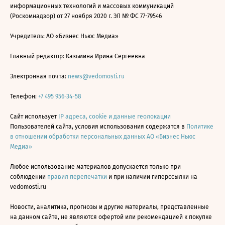
информационных технологий и массовых коммуникаций
(Роскомнадзор) от 27 ноября 2020 г. ЭЛ № ФС 77-79546
Учредитель: АО «Бизнес Ньюс Медиа»
Главный редактор: Казьмина Ирина Сергеевна
Электронная почта:
news@vedomosti.ru
Телефон:
+7 495 956-34-58
Сайт использует
IP адреса, cookie и данные геолокации
Пользователей сайта, условия использования содержатся в
Политике
в отношении обработки персональных данных АО «Бизнес Ньюс
Медиа»
Любое использование материалов допускается только при
соблюдении
правил перепечатки
и при наличии гиперссылки на
vedomosti.ru
Новости, аналитика, прогнозы и другие материалы, представленные
на данном сайте, не являются офертой или рекомендацией к покупке