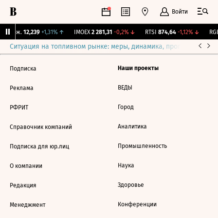
Войти
Y Бирж.
12,239
+1,31%
↑
IMOEX
2 281,31
-0,2%
↓
RTSI
874,64
-1,12%
↓
RGB
Ситуация на топливном рынке: меры, динамика, прогнозы
Выб
Наши проекты
Подписка
ВЕДЫ
Реклама
Город
РФРИТ
Аналитика
Справочник компаний
Промышленность
Подписка для юр.лиц
Наука
О компании
Здоровье
Редакция
Конференции
Менеджмент