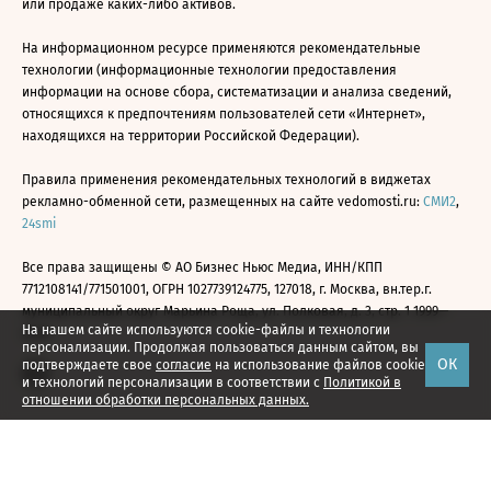
или продаже каких-либо активов.
На информационном ресурсе применяются рекомендательные
технологии (информационные технологии предоставления
информации на основе сбора, систематизации и анализа сведений,
относящихся к предпочтениям пользователей сети «Интернет»,
находящихся на территории Российской Федерации).
Правила применения рекомендательных технологий в виджетах
рекламно-обменной сети, размещенных на сайте vedomosti.ru:
СМИ2
,
24smi
Все права защищены © АО Бизнес Ньюс Медиа, ИНН/КПП
7712108141/771501001, ОГРН 1027739124775, 127018, г. Москва, вн.тер.г.
муниципальный округ Марьина Роща, ул. Полковая, д. 3, стр. 1 1999—
На нашем сайте используются cookie-файлы и технологии
2026
персонализации. Продолжая пользоваться данным сайтом, вы
ОК
подтверждаете свое
согласие
на использование файлов cookie
и технологий персонализации в соответствии с
Политикой в
отношении обработки персональных данных.