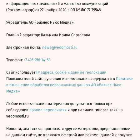
информационных технологий и массовых коммуникаций
(Роскомнадзор) от 27 ноября 2020 г. ЭЛ № ФС 77-79546
Учредитель: АО «Бизнес Ньюс Медиа»
Главный редактор: Казьмина Ирина Сергеевна
Электронная почта:
news@vedomosti.ru
Телефон:
+7 495 956-34-58
Сайт использует
IP адреса, cookie и данные геолокации
Пользователей сайта, условия использования содержатся в
Политике
в отношении обработки персональных данных АО «Бизнес Ньюс
Медиа»
Любое использование материалов допускается только при
соблюдении
правил перепечатки
и при наличии гиперссылки на
vedomosti.ru
Новости, аналитика, прогнозы и другие материалы, представленные
на данном сайте, не являются офертой или рекомендацией к покупке